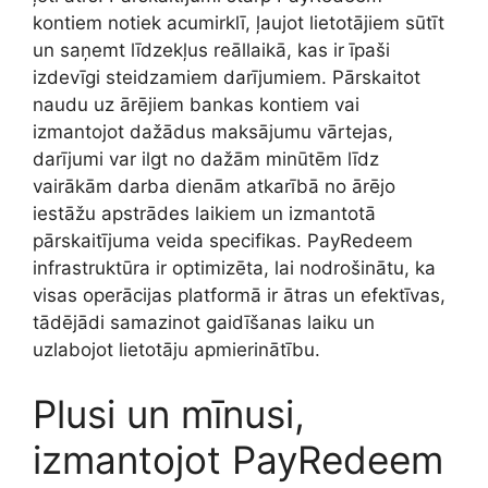
kontiem notiek acumirklī, ļaujot lietotājiem sūtīt
un saņemt līdzekļus reāllaikā, kas ir īpaši
izdevīgi steidzamiem darījumiem. Pārskaitot
naudu uz ārējiem bankas kontiem vai
izmantojot dažādus maksājumu vārtejas,
darījumi var ilgt no dažām minūtēm līdz
vairākām darba dienām atkarībā no ārējo
iestāžu apstrādes laikiem un izmantotā
pārskaitījuma veida specifikas. PayRedeem
infrastruktūra ir optimizēta, lai nodrošinātu, ka
visas operācijas platformā ir ātras un efektīvas,
tādējādi samazinot gaidīšanas laiku un
uzlabojot lietotāju apmierinātību.
Plusi un mīnusi,
izmantojot PayRedeem