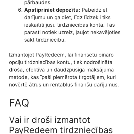
pārbaudes.
Apstipriniet depozītu:
Pabeidziet
darījumu un gaidiet, līdz līdzekļi tiks
ieskaitīti jūsu tirdzniecības kontā. Tas
parasti notiek uzreiz, ļaujot nekavējoties
sākt tirdzniecību.
Izmantojot PayRedeem, lai finansētu bināro
opciju tirdzniecības kontu, tiek nodrošināta
droša, efektīva un daudzpusīga maksājuma
metode, kas īpaši piemērota tirgotājiem, kuri
novērtē ātrus un rentablus finanšu darījumus.
FAQ
Vai ir droši izmantot
PayRedeem tirdzniecības