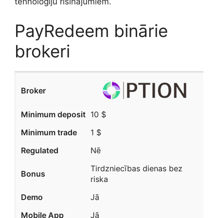
tehnoloģiju risinājumiem.
PayRedeem binārie
brokeri
10 $
1 $
Nē
Tirdzniecības dienas bez
riska
Jā
Jā