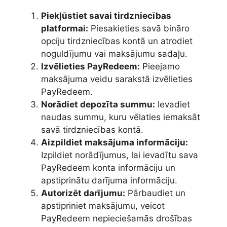
Piekļūstiet savai tirdzniecības
platformai:
Piesakieties savā bināro
opciju tirdzniecības kontā un atrodiet
noguldījumu vai maksājumu sadaļu.
Izvēlieties PayRedeem:
Pieejamo
maksājuma veidu sarakstā izvēlieties
PayRedeem.
Norādiet depozīta summu:
Ievadiet
naudas summu, kuru vēlaties iemaksāt
savā tirdzniecības kontā.
Aizpildiet maksājuma informāciju:
Izpildiet norādījumus, lai ievadītu sava
PayRedeem konta informāciju un
apstiprinātu darījuma informāciju.
Autorizēt darījumu:
Pārbaudiet un
apstipriniet maksājumu, veicot
PayRedeem nepieciešamās drošības