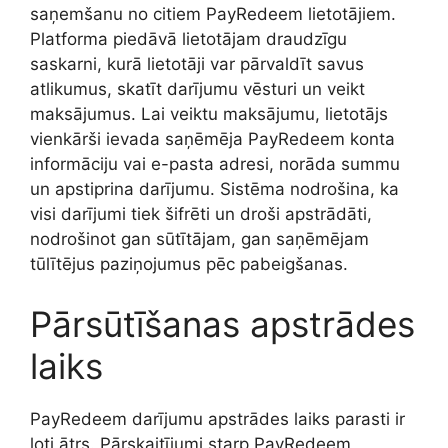
saņemšanu no citiem PayRedeem lietotājiem.
Platforma piedāvā lietotājam draudzīgu
saskarni, kurā lietotāji var pārvaldīt savus
atlikumus, skatīt darījumu vēsturi un veikt
maksājumus. Lai veiktu maksājumu, lietotājs
vienkārši ievada saņēmēja PayRedeem konta
informāciju vai e-pasta adresi, norāda summu
un apstiprina darījumu. Sistēma nodrošina, ka
visi darījumi tiek šifrēti un droši apstrādāti,
nodrošinot gan sūtītājam, gan saņēmējam
tūlītējus paziņojumus pēc pabeigšanas.
Pārsūtīšanas apstrādes
laiks
PayRedeem darījumu apstrādes laiks parasti ir
ļoti ātrs. Pārskaitījumi starp PayRedeem