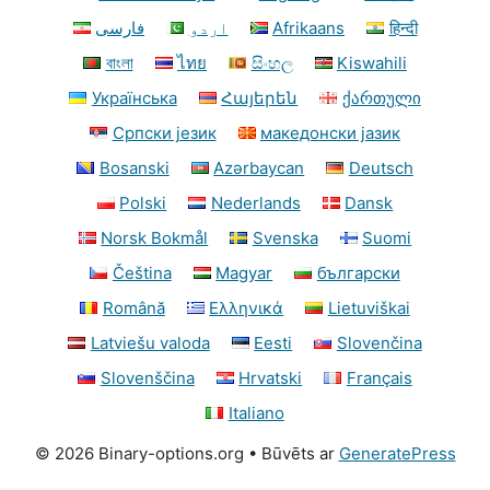
فارسی
اردو
Afrikaans
हिन्दी
বাংলা
ไทย
සිංහල
Kiswahili
Українська
Հայերեն
ქართული
Српски језик
македонски јазик
Bosanski
Azərbaycan
Deutsch
Polski
Nederlands
Dansk
Norsk Bokmål
Svenska
Suomi
Čeština
Magyar
български
Română
Ελληνικά
Lietuviškai
Latviešu valoda
Eesti
Slovenčina
Slovenščina
Hrvatski
Français
Italiano
© 2026 Binary-options.org
• Būvēts ar
GeneratePress