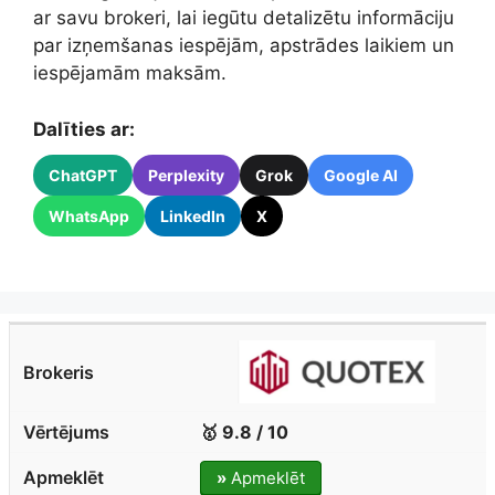
ar savu brokeri, lai iegūtu detalizētu informāciju
par izņemšanas iespējām, apstrādes laikiem un
iespējamām maksām.
Dalīties ar:
ChatGPT
Perplexity
Grok
Google AI
WhatsApp
LinkedIn
X
🥇 9.8 / 10
»
Apmeklēt