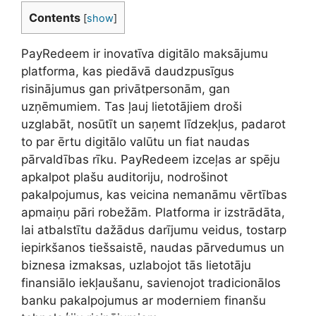
Contents
[
show
]
PayRedeem ir inovatīva digitālo maksājumu
platforma, kas piedāvā daudzpusīgus
risinājumus gan privātpersonām, gan
uzņēmumiem. Tas ļauj lietotājiem droši
uzglabāt, nosūtīt un saņemt līdzekļus, padarot
to par ērtu digitālo valūtu un fiat naudas
pārvaldības rīku. PayRedeem izceļas ar spēju
apkalpot plašu auditoriju, nodrošinot
pakalpojumus, kas veicina nemanāmu vērtības
apmaiņu pāri robežām. Platforma ir izstrādāta,
lai atbalstītu dažādus darījumu veidus, tostarp
iepirkšanos tiešsaistē, naudas pārvedumus un
biznesa izmaksas, uzlabojot tās lietotāju
finansiālo iekļaušanu, savienojot tradicionālos
banku pakalpojumus ar moderniem finanšu