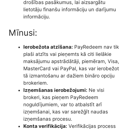
drošības pasākumus, lai aizsargātu
lietotāju finanšu informāciju un darījumu
informāciju.
Mīnusi:
Ierobežota atzīšana:
PayRedeem nav tik
plaši atzīts vai pieņemts kā citi lielākie
maksājumu apstrādātāji, piemēram, Visa,
MasterCard vai PayPal, kas var ierobežot
tā izmantošanu ar dažiem bināro opciju
brokeriem.
Izņemšanas ierobežojumi:
Ne visi
brokeri, kas pieņem PayRedeem
noguldījumiem, var to atbalstīt arī
izņemšanai, kas var sarežģīt naudas
izņemšanas procesu.
Konta verifikācija:
Verifikācijas process