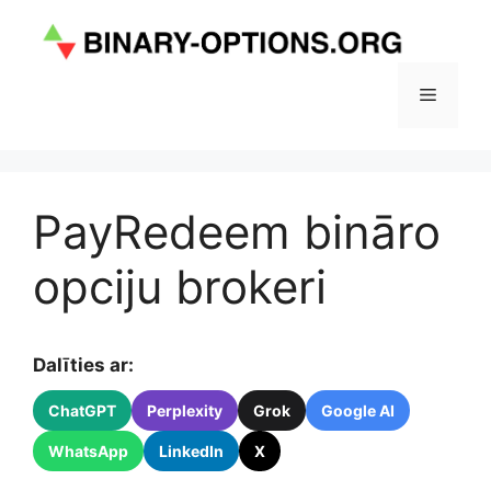
Doties
uz
saturu
Izvēlne
PayRedeem bināro
opciju brokeri
Dalīties ar:
ChatGPT
Perplexity
Grok
Google AI
WhatsApp
LinkedIn
X