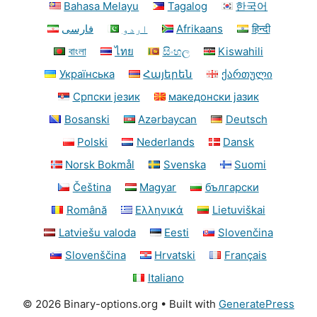
Bahasa Melayu
Tagalog
한국어
فارسی
اردو
Afrikaans
हिन्दी
বাংলা
ไทย
සිංහල
Kiswahili
Українська
Հայերեն
ქართული
Српски језик
македонски јазик
Bosanski
Azərbaycan
Deutsch
Polski
Nederlands
Dansk
Norsk Bokmål
Svenska
Suomi
Čeština
Magyar
български
Română
Ελληνικά
Lietuviškai
Latviešu valoda
Eesti
Slovenčina
Slovenščina
Hrvatski
Français
Italiano
© 2026 Binary-options.org
• Built with
GeneratePress