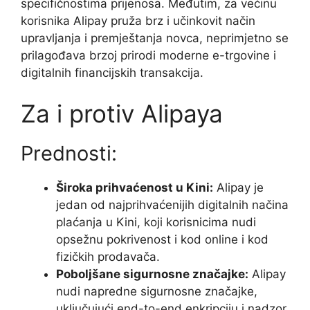
specifičnostima prijenosa. Međutim, za većinu
korisnika Alipay pruža brz i učinkovit način
upravljanja i premještanja novca, neprimjetno se
prilagođava brzoj prirodi moderne e-trgovine i
digitalnih financijskih transakcija.
Za i protiv Alipaya
Prednosti:
Široka prihvaćenost u Kini:
Alipay je
jedan od najprihvaćenijih digitalnih načina
plaćanja u Kini, koji korisnicima nudi
opsežnu pokrivenost i kod online i kod
fizičkih prodavača.
Poboljšane sigurnosne značajke:
Alipay
nudi napredne sigurnosne značajke,
uključujući end-to-end enkripciju i nadzor