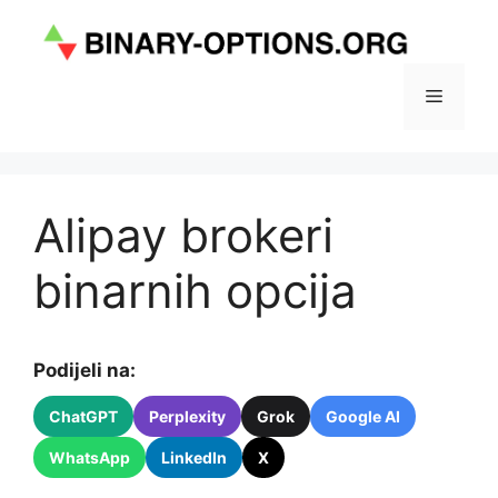
Preskoči
na
sadržaj
Izborni
Alipay brokeri
binarnih opcija
Podijeli na:
ChatGPT
Perplexity
Grok
Google AI
WhatsApp
LinkedIn
X