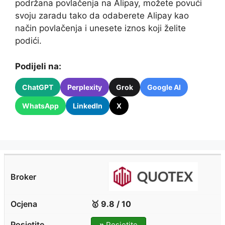
podržana povlačenja na Alipay, možete povući
svoju zaradu tako da odaberete Alipay kao
način povlačenja i unesete iznos koji želite
podići.
Podijeli na:
ChatGPT
Perplexity
Grok
Google AI
WhatsApp
LinkedIn
X
🥇 9.8 / 10
»
Posjetite