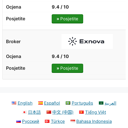
9.4 / 10
»
Posjetite
9.4 / 10
»
Posjetite
English
Español
Português
العربية
日本語
中文 (中国)
Tiếng Việt
Русский
Türkçe
Bahasa Indonesia