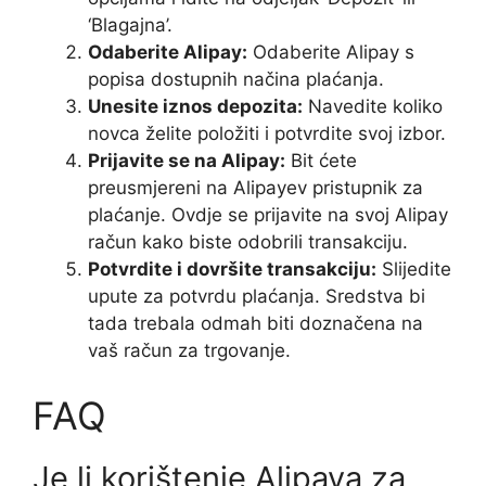
‘Blagajna’.
Odaberite Alipay:
Odaberite Alipay s
popisa dostupnih načina plaćanja.
Unesite iznos depozita:
Navedite koliko
novca želite položiti i potvrdite svoj izbor.
Prijavite se na Alipay:
Bit ćete
preusmjereni na Alipayev pristupnik za
plaćanje. Ovdje se prijavite na svoj Alipay
račun kako biste odobrili transakciju.
Potvrdite i dovršite transakciju:
Slijedite
upute za potvrdu plaćanja. Sredstva bi
tada trebala odmah biti doznačena na
vaš račun za trgovanje.
FAQ
Je li korištenje Alipaya za