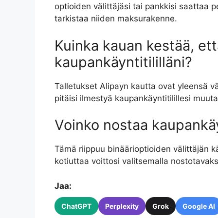
optioiden välittäjäsi tai pankkisi saattaa 
tarkistaa niiden maksurakenne.
Kuinka kauan kestää, ett
kaupankäyntitililläni?
Talletukset Alipayn kautta ovat yleensä vä
pitäisi ilmestyä kaupankäyntitilillesi muu
Voinko nostaa kaupankäynt
Tämä riippuu binäärioptioiden välittäjän k
kotiuttaa voittosi valitsemalla nostotava
Jaa:
ChatGPT
Perplexity
Grok
Google AI