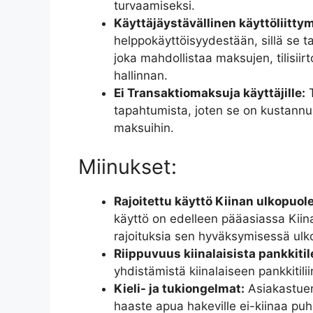
turvaamiseksi.
Käyttäjäystävällinen käyttöliitty
helppokäyttöisyydestään, sillä se tar
joka mahdollistaa maksujen, tilisii
hallinnan.
Ei Transaktiomaksuja käyttäjille:
T
tapahtumista, joten se on kustannus
maksuihin.
Miinukset:
Rajoitettu käyttö Kiinan ulkopuole
käyttö on edelleen pääasiassa Kiina
rajoituksia sen hyväksymisessä ulko
Riippuvuus kiinalaisista pankkitil
yhdistämistä kiinalaiseen pankkitilii
Kieli- ja tukiongelmat:
Asiakastuen 
haaste apua hakeville ei-kiinaa puhu