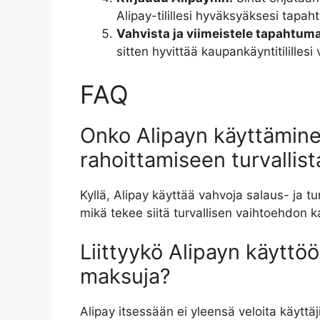
Alipay-tilillesi hyväksyäksesi tapa
Vahvista ja viimeistele tapahtuma
sitten hyvittää kaupankäyntitilillesi
FAQ
Onko Alipayn käyttäminen
rahoittamiseen turvallist
Kyllä, Alipay käyttää vahvoja salaus- ja 
mikä tekee siitä turvallisen vaihtoehdon k
Liittyykö Alipayn käyttöö
maksuja?
Alipay itsessään ei yleensä veloita käytt