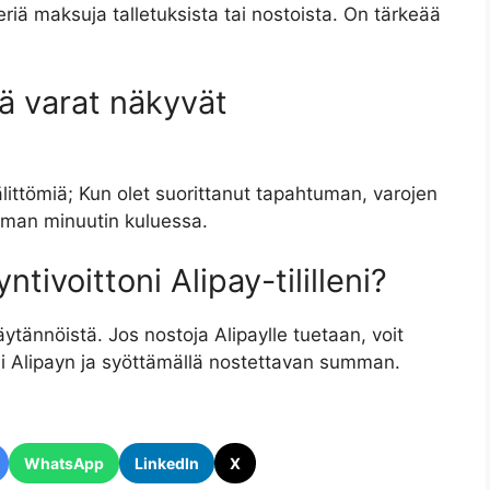
periä maksuja talletuksista tai nostoista. On tärkeää
ä varat näkyvät
littömiä; Kun olet suorittanut tapahtuman, varojen
taman minuutin kuluessa.
ivoittoni Alipay-tililleni?
äytännöistä. Jos nostoja Alipaylle tuetaan, voit
ksi Alipayn ja syöttämällä nostettavan summan.
WhatsApp
LinkedIn
X