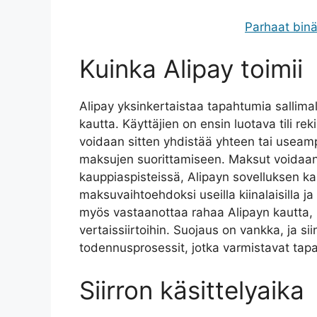
Parhaat binää
Kuinka Alipay toimii
Alipay yksinkertaistaa tapahtumia sallimal
kautta. Käyttäjien on ensin luotava tili r
voidaan sitten yhdistää yhteen tai useampa
maksujen suorittamiseen. Maksut voidaa
kauppiaspisteissä, Alipayn sovelluksen kau
maksuvaihtoehdoksi useilla kiinalaisilla ja 
myös vastaanottaa rahaa Alipayn kautta, h
vertaissiirtoihin. Suojaus on vankka, ja si
todennusprosessit, jotka varmistavat tap
Siirron käsittelyaika