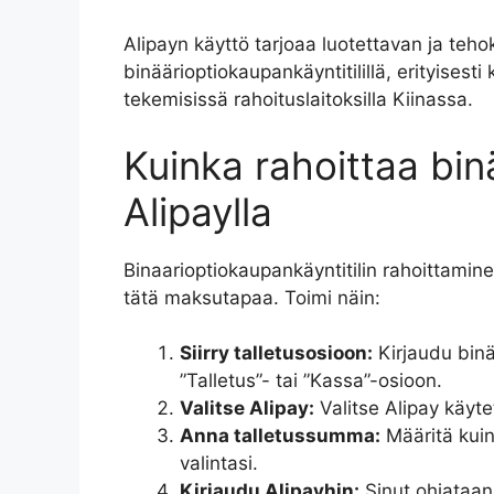
Alipayn käyttö tarjoaa luotettavan ja teho
binäärioptiokaupankäyntitilillä, erityisesti
tekemisissä rahoituslaitoksilla Kiinassa.
Kuinka rahoittaa bin
Alipaylla
Binaarioptiokaupankäyntitilin rahoittaminen
tätä maksutapaa. Toimi näin:
Siirry talletusosioon:
Kirjaudu binää
”Talletus”- tai ”Kassa”-osioon.
Valitse Alipay:
Valitse Alipay käyte
Anna talletussumma:
Määritä kuin
valintasi.
Kirjaudu Alipayhin:
Sinut ohjataan