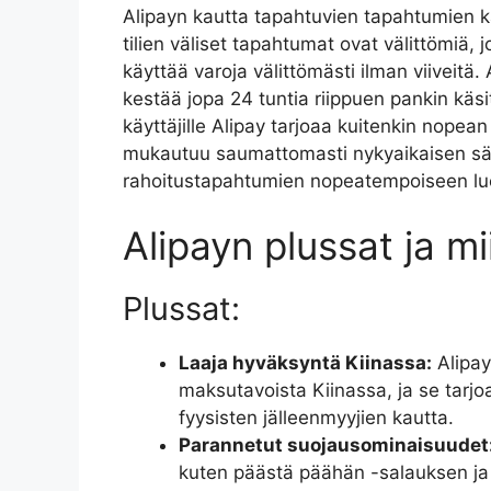
Alipayn kautta tapahtuvien tapahtumien kä
tilien väliset tapahtumat ovat välittömiä, 
käyttää varoja välittömästi ilman viiveitä. A
kestää jopa 24 tuntia riippuen pankin käsitt
käyttäjille Alipay tarjoaa kuitenkin nopean 
mukautuu saumattomasti nykyaikaisen säh
rahoitustapahtumien nopeatempoiseen lu
Alipayn plussat ja m
Plussat:
Laaja hyväksyntä Kiinassa:
Alipay
maksutavoista Kiinassa, ja se tarjo
fyysisten jälleenmyyjien kautta.
Parannetut suojausominaisuudet
kuten päästä päähän -salauksen ja