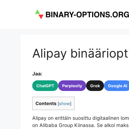
Siirry
sisältöön
Alipay binääriopti
Jaa:
ChatGPT
Perplexity
Grok
Google AI
Contents
[
show
]
Alipay on erittäin suosittu digitaalinen l
on Alibaba Group Kiinassa. Se alkoi maks