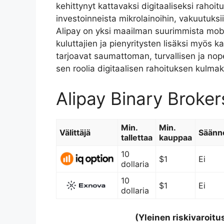
kehittynyt kattavaksi digitaaliseksi rahoi
investoinneista mikrolainoihin, vakuutuksiin 
Alipay on yksi maailman suurimmista mobii
kuluttajien ja pienyritysten lisäksi myös 
tarjoavat saumattoman, turvallisen ja nop
sen roolia digitaalisen rahoituksen kulma
Alipay Binary Broker
Min.
Min.
Välittäjä
Säänn
tallettaa
kauppaa
10
$1
Ei
dollaria
10
$1
Ei
dollaria
(Yleinen riskivaroitu