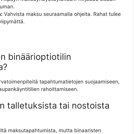
htuman.
:
Vahvista maksu seuraamalla ohjeita. Rahat tulee
 viipymättä.
 binäärioptiotilin
a?
turvatoimenpiteitä tapahtumatietojen suojaamiseen,
aupankäyntitilien rahoittamiseen.
n talletuksista tai nostoista
äjiltä maksutapahtumista, mutta binaaristen