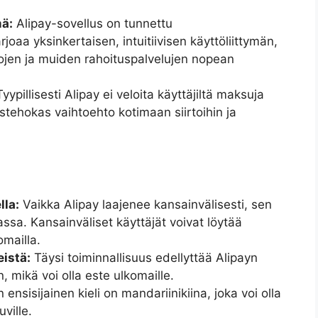
mä:
Alipay-sovellus on tunnettu
joaa yksinkertaisen, intuitiivisen käyttöliittymän,
rtojen ja muiden rahoituspalvelujen nopean
yypillisesti Alipay ei veloita käyttäjiltä maksuja
tehokas vaihtoehto kotimaan siirtoihin ja
lla:
Vaikka Alipay laajenee kansainvälisesti, sen
ssa. Kansainväliset käyttäjät voivat löytää
mailla.
eistä:
Täysi toiminnallisuus edellyttää Alipayn
n, mikä voi olla este ulkomaille.
ensisijainen kieli on mandariinikiina, joka voi olla
ville.