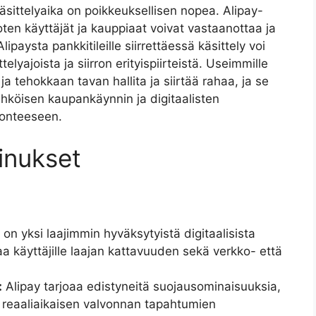
sittelyaika on poikkeuksellisen nopea. Alipay-
joten käyttäjät ja kauppiaat voivat vastaanottaa ja
lipaysta pankkitileille siirrettäessä käsittely voi
elyajoista ja siirron erityispiirteistä. Useimmille
ja tehokkaan tavan hallita ja siirtää rahaa, ja se
köisen kaupankäynnin ja digitaalisten
onteeseen.
iinukset
 on yksi laajimmin hyväksytyistä digitaalisista
aa käyttäjille laajan kattavuuden sekä verkko- että
:
Alipay tarjoaa edistyneitä suojausominaisuuksia,
 reaaliaikaisen valvonnan tapahtumien