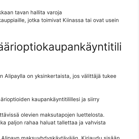
kkaan tavan hallita varoja
 kauppiaille, jotka toimivat Kiinassa tai ovat usein
äärioptiokaupankäyntitili
 Alipaylla on yksinkertaista, jos välittäjä tukee
rioptioiden kaupankäyntitilillesi ja siirry
ttävissä olevien maksutapojen luettelosta.
ka paljon rahaa haluat tallettaa ja vahvista
 Alipayn maksuyhdyskäytävään. Kirjaudu sisään