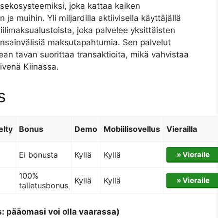
tusekosysteemiksi, joka kattaa kaiken
ja muihin. Yli miljardilla aktiivisella käyttäjällä
limaksualustoista, joka palvelee yksittäisten
kansainvälisiä maksutapahtumia. Sen palvelut
ean tavan suorittaa transaktioita, mikä vahvistaa
kivenä Kiinassa.
s
elty
Bonus
Demo
Mobiilisovellus
Vierailla
Ei bonusta
Kyllä
Kyllä
» Vieraile
100%
Kyllä
Kyllä
» Vieraile
talletusbonus
s: pääomasi voi olla vaarassa)