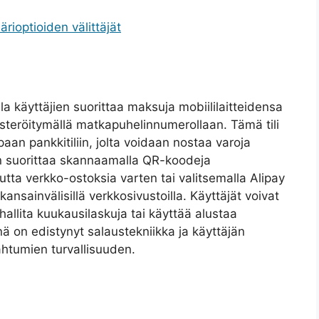
rioptioiden välittäjät
la käyttäjien suorittaa maksuja mobiililaitteidensa
ekisteröitymällä matkapuhelinnumerollaan. Tämä tili
an pankkitiliin, jolta voidaan nostaa varoja
n suorittaa skannaamalla QR-koodeja
tta verkko-ostoksia varten tai valitsemalla Alipay
kansainvälisillä verkkosivustoilla. Käyttäjät voivat
allita kuukausilaskuja tai käyttää alustaa
inä on edistynyt salaustekniikka ja käyttäjän
ahtumien turvallisuuden.