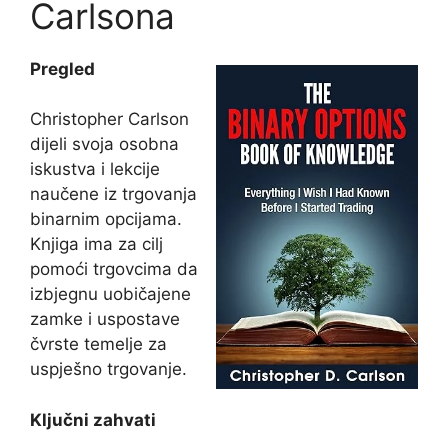
Carlsona
Pregled
Christopher Carlson
dijeli svoja osobna
iskustva i lekcije
naučene iz trgovanja
binarnim opcijama.
Knjiga ima za cilj
pomoći trgovcima da
izbjegnu uobičajene
zamke i uspostave
čvrste temelje za
uspješno trgovanje.
Ključni zahvati