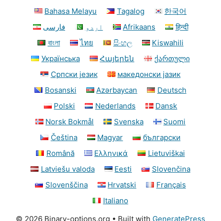
Bahasa Melayu
Tagalog
한국어
فارسی
اردو
Afrikaans
हिन्दी
বাংলা
ไทย
සිංහල
Kiswahili
Українська
Հայերեն
ქართული
Српски језик
македонски јазик
Bosanski
Azərbaycan
Deutsch
Polski
Nederlands
Dansk
Norsk Bokmål
Svenska
Suomi
Čeština
Magyar
български
Română
Ελληνικά
Lietuviškai
Latviešu valoda
Eesti
Slovenčina
Slovenščina
Hrvatski
Français
Italiano
© 2026 Binary-options.org
• Built with
GeneratePress