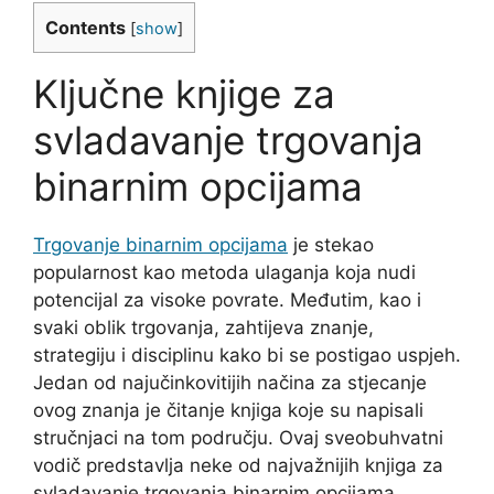
Contents
[
show
]
Ključne knjige za
svladavanje trgovanja
binarnim opcijama
Trgovanje binarnim opcijama
je stekao
popularnost kao metoda ulaganja koja nudi
potencijal za visoke povrate. Međutim, kao i
svaki oblik trgovanja, zahtijeva znanje,
strategiju i disciplinu kako bi se postigao uspjeh.
Jedan od najučinkovitijih načina za stjecanje
ovog znanja je čitanje knjiga koje su napisali
stručnjaci na tom području. Ovaj sveobuhvatni
vodič predstavlja neke od najvažnijih knjiga za
svladavanje trgovanja binarnim opcijama.