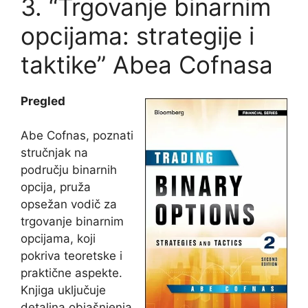
3. “Trgovanje binarnim
opcijama: strategije i
taktike” Abea Cofnasa
Pregled
Abe Cofnas, poznati
stručnjak na
području binarnih
opcija, pruža
opsežan vodič za
trgovanje binarnim
opcijama, koji
pokriva teoretske i
praktične aspekte.
Knjiga uključuje
detaljna objašnjenja