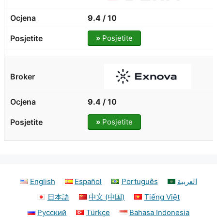
9.4 / 10
»
Posjetite
9.4 / 10
»
Posjetite
English
Español
Português
العربية
日本語
中文 (中国)
Tiếng Việt
Русский
Türkçe
Bahasa Indonesia