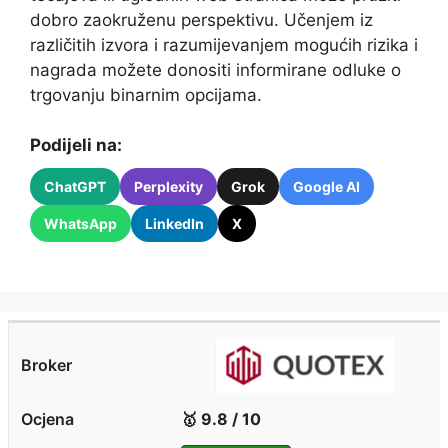
dobro zaokruženu perspektivu. Učenjem iz
različitih izvora i razumijevanjem mogućih rizika i
nagrada možete donositi informirane odluke o
trgovanju binarnim opcijama.
Podijeli na:
ChatGPT
Perplexity
Grok
Google AI
WhatsApp
LinkedIn
X
🥇 9.8 / 10