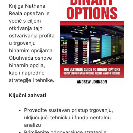
Knjiga Nathana
Reala opsežan je
vodič s ciljem
otkrivanja tajni
ostvarivanja profita
u trgovanju
binarnim opcijama.
Obuhvaća osnove
binarnih opcija,
kao i napredne
strategije i tehnike.
Ključni zahvati
Provedite sustavan pristup trgovanju,
uključujući tehničku i fundamentalnu
analizu
Primijenite odgovarajuće strategije