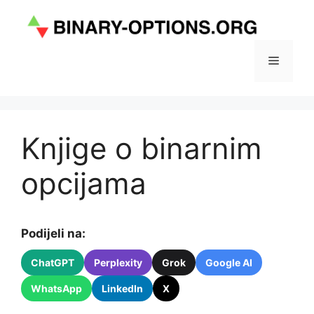
Preskoči
na
sadržaj
Izborni
Knjige o binarnim
opcijama
Podijeli na:
ChatGPT
Perplexity
Grok
Google AI
WhatsApp
LinkedIn
X