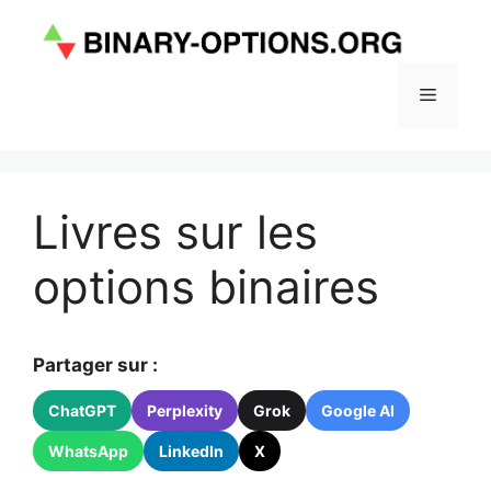
Aller
au
contenu
Menu
Livres sur les
options binaires
Partager sur :
ChatGPT
Perplexity
Grok
Google AI
WhatsApp
LinkedIn
X