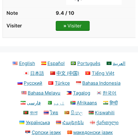
9.4 / 10
»
Visiter
English
Español
Português
العربية
日本語
中文 (中国)
Tiếng Việt
Русский
Türkçe
Bahasa Indonesia
Bahasa Melayu
Tagalog
한국어
فارسی
اردو
Afrikaans
हिन्दी
বাংলা
ไทย
සිංහල
Kiswahili
Українська
Հայերեն
ქართული
Српски језик
македонски јазик