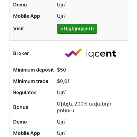
Այո՛
Այո՛
» Այցելություն
$50
$0,01
Այո՛
Մինչև 200% ավանդի
բոնուս
Այո՛
Այո՛