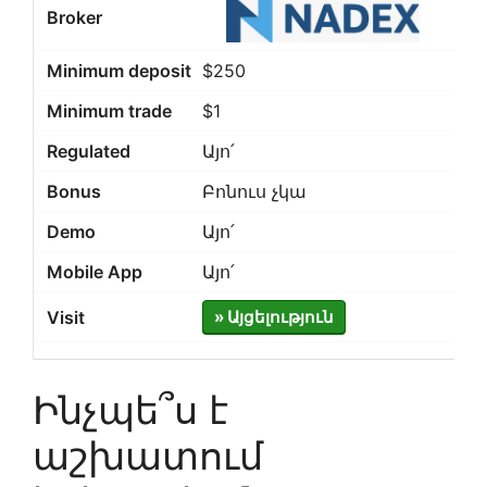
$250
$1
Այո՛
Բոնուս չկա
Այո՛
Այո՛
» Այցելություն
Ինչպե՞ս է
աշխատում