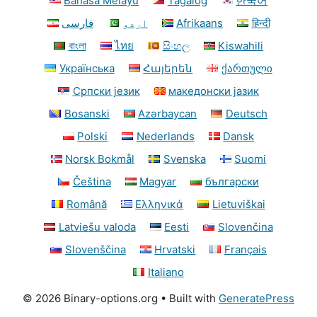
Bahasa Melayu
Tagalog
한국어
فارسی
اردو
Afrikaans
हिन्दी
বাংলা
ไทย
සිංහල
Kiswahili
Українська
Հայերեն
ქართული
Српски језик
македонски јазик
Bosanski
Azərbaycan
Deutsch
Polski
Nederlands
Dansk
Norsk Bokmål
Svenska
Suomi
Čeština
Magyar
български
Română
Ελληνικά
Lietuviškai
Latviešu valoda
Eesti
Slovenčina
Slovenščina
Hrvatski
Français
Italiano
© 2026 Binary-options.org
• Built with
GeneratePress