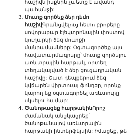
հաշիվն ինքնին չպետք է ավանդ
պահանջի:
Մուտք գործեք ձեր դեմո
հաշիվ
Գրանցվելուց հետո բրոքերը
սովորաբար էլեկտրոնային փոստով
կուղարկի ձեզ մուտքի
մանրամասները: Օգտագործեք այս
հավատարմագրերը՝ մուտք գործելու
առևտրային հարթակ, որտեղ
տեղակայված է ձեր ցուցադրական
հաշիվը: Շատ դեպքերում ձեզ
կվճարեն վիրտուալ ֆոնդեր, որոնք
կարող եք օգտագործել առևտուրը
սկսելու համար:
Ծանոթացեք հարթակին
Որոշ
ժամանակ անցկացրեք՝
ծանոթանալով առևտրային
հարթակի ինտերֆեյսին: Իմացեք, թե