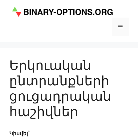
Skip
to
content
Menu
Երկուական
ընտրանքների
ցուցադրական
հաշիվներ
Կիսվել՝