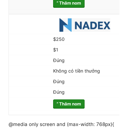
” Thăm nom
$250
$1
Đúng
Không có tiền thưởng
Đúng
Đúng
” Thăm nom
@media only screen and (max-width: 768px){