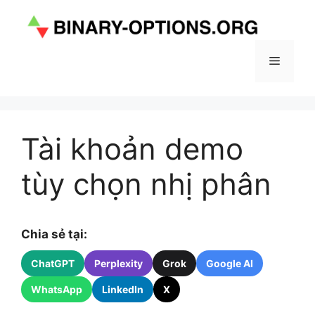
Chuyển
đến
nội
dung
Menu
Tài khoản demo
tùy chọn nhị phân
Chia sẻ tại:
ChatGPT
Perplexity
Grok
Google AI
WhatsApp
LinkedIn
X