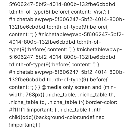
5f606247-5bf2-4014-800b-132fbe6cbdbd
td:nth-of-type(8):before{ content: ‘Visit’; }
#nichetablewpwp-5f606247-5bf2-4014-800b-
132fbe6cbdbd td:nth-of-type(9):before{
content: ”; } #nichetablewpwp-5f606247-5bf2-
4014-800b-132fbe6cbdbd td:nth-of-
type(9):before{ content: ”; } #nichetablewpwp-
5f606247-5bf2-4014-800b-132fbe6cbdbd
td:nth-of-type(9):before{ content: ”; }
#nichetablewpwp-5f606247-5bf2-4014-800b-
132fbe6cbdbd td:nth-of-type(9):before{
content: ”; } } @media only screen and (min-
width: 768px){ .niche_table, .niche_table th,
.niche_table td, .niche_table tr{ border-color:
#f1f1f1 !important; } .niche_table tr:nth-
child(odd){background-color:undefined
!important;} }