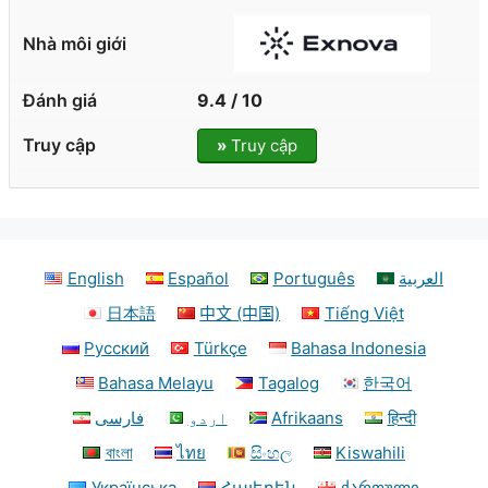
9.4 / 10
»
Truy cập
English
Español
Português
العربية
日本語
中文 (中国)
Tiếng Việt
Русский
Türkçe
Bahasa Indonesia
Bahasa Melayu
Tagalog
한국어
فارسی
اردو
Afrikaans
हिन्दी
বাংলা
ไทย
සිංහල
Kiswahili
Українська
Հայերեն
ქართული