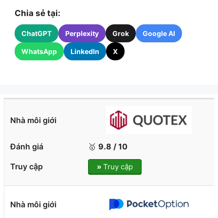
Chia sẻ tại:
ChatGPT
Perplexity
Grok
Google AI
WhatsApp
LinkedIn
X
🥇
9.8 / 10
»
Truy cập