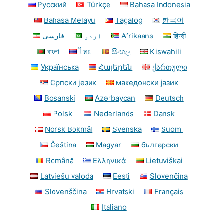
Русский
Türkçe
Bahasa Indonesia
Bahasa Melayu
Tagalog
한국어
فارسی
اردو
Afrikaans
हिन्दी
বাংলা
ไทย
සිංහල
Kiswahili
Українська
Հայերեն
ქართული
Српски језик
македонски јазик
Bosanski
Azərbaycan
Deutsch
Polski
Nederlands
Dansk
Norsk Bokmål
Svenska
Suomi
Čeština
Magyar
български
Română
Ελληνικά
Lietuviškai
Latviešu valoda
Eesti
Slovenčina
Slovenščina
Hrvatski
Français
Italiano