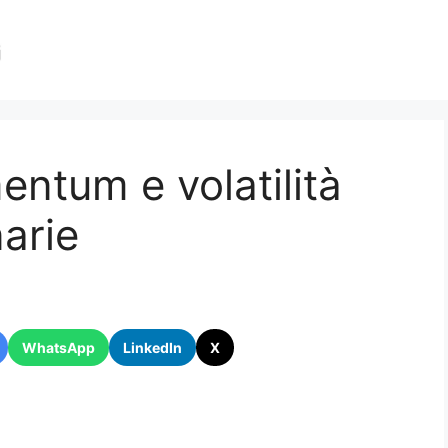
entum e volatilità
narie
WhatsApp
LinkedIn
X