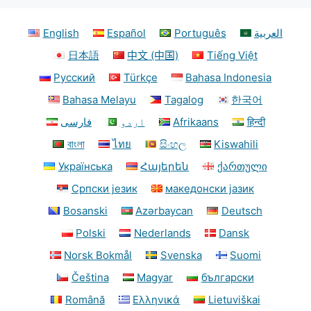
English
Español
Português
العربية
日本語
中文 (中国)
Tiếng Việt
Русский
Türkçe
Bahasa Indonesia
Bahasa Melayu
Tagalog
한국어
فارسی
اردو
Afrikaans
हिन्दी
বাংলা
ไทย
සිංහල
Kiswahili
Українська
Հայերեն
ქართული
Српски језик
македонски јазик
Bosanski
Azərbaycan
Deutsch
Polski
Nederlands
Dansk
Norsk Bokmål
Svenska
Suomi
Čeština
Magyar
български
Română
Ελληνικά
Lietuviškai