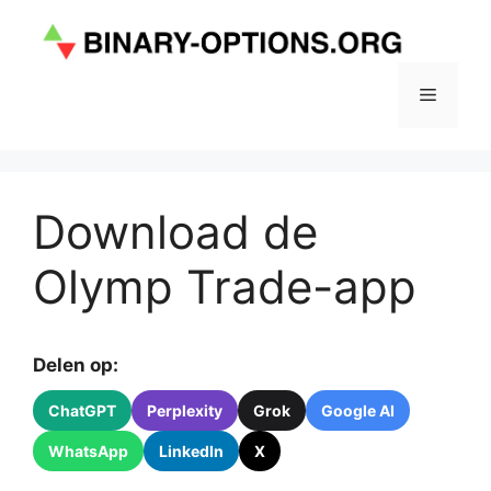
Ga
naar
de
inhoud
Menu
Download de
Olymp Trade-app
Delen op:
ChatGPT
Perplexity
Grok
Google AI
WhatsApp
LinkedIn
X