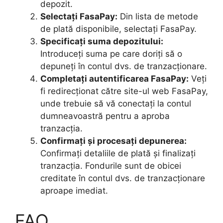
depozit.
Selectați FasaPay:
Din lista de metode
de plată disponibile, selectați FasaPay.
Specificați suma depozitului:
Introduceți suma pe care doriți să o
depuneți în contul dvs. de tranzacționare.
Completați autentificarea FasaPay:
Veți
fi redirecționat către site-ul web FasaPay,
unde trebuie să vă conectați la contul
dumneavoastră pentru a aproba
tranzacția.
Confirmați și procesați depunerea:
Confirmați detaliile de plată și finalizați
tranzacția. Fondurile sunt de obicei
creditate în contul dvs. de tranzacționare
aproape imediat.
FAQ