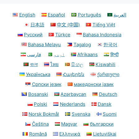
English
Español
Português
العربية
日本語
中文 (中国)
Tiếng Việt
Русский
Türkçe
Bahasa Indonesia
Bahasa Melayu
Tagalog
한국어
فارسی
اردو
Afrikaans
हिन्दी
বাংলা
ไทย
සිංහල
Kiswahili
Українська
Հայերեն
ქართული
Српски језик
македонски јазик
Bosanski
Azərbaycan
Deutsch
Polski
Nederlands
Dansk
Norsk Bokmål
Svenska
Suomi
Čeština
Magyar
български
Română
Ελληνικά
Lietuviškai