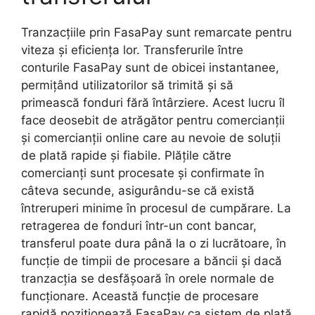
Tranzacțiile prin FasaPay sunt remarcate pentru
viteza și eficiența lor. Transferurile între
conturile FasaPay sunt de obicei instantanee,
permițând utilizatorilor să trimită și să
primească fonduri fără întârziere. Acest lucru îl
face deosebit de atrăgător pentru comercianții
și comercianții online care au nevoie de soluții
de plată rapide și fiabile. Plățile către
comercianți sunt procesate și confirmate în
câteva secunde, asigurându-se că există
întreruperi minime în procesul de cumpărare. La
retragerea de fonduri într-un cont bancar,
transferul poate dura până la o zi lucrătoare, în
funcție de timpii de procesare a băncii și dacă
tranzacția se desfășoară în orele normale de
funcționare. Această funcție de procesare
rapidă poziționează FasaPay ca sistem de plată