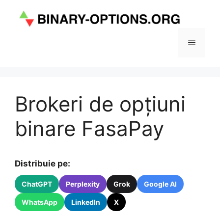
Sari
la
conținut
Meniu
Brokeri de opțiuni
binare FasaPay
Distribuie pe:
ChatGPT
Perplexity
Grok
Google AI
WhatsApp
LinkedIn
X