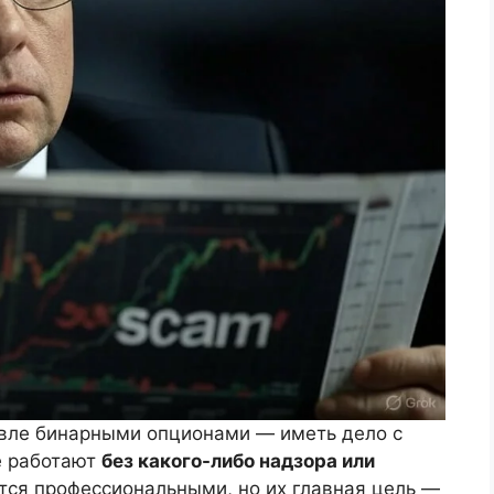
овле бинарными опционами — иметь дело с
 работают
без какого-либо надзора или
тся профессиональными, но их главная цель —