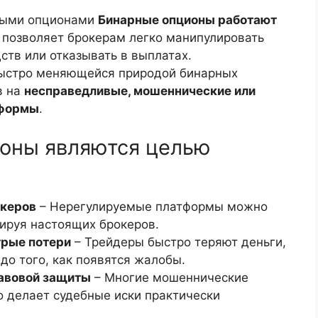
ными опционами
Бинарные опционы работают
позволяет брокерам легко манипулировать
ств или отказывать в выплатах.
ыстро меняющейся природой бинарных
в на
несправедливые, мошеннические или
тформы
.
оны являются целью
океров
– Нерегулируемые платформы можно
ируя настоящих брокеров.
трые потери
– Трейдеры быстро теряют деньги,
до того, как появятся жалобы.
авовой защиты
– Многие мошеннические
о делает судебные иски практически