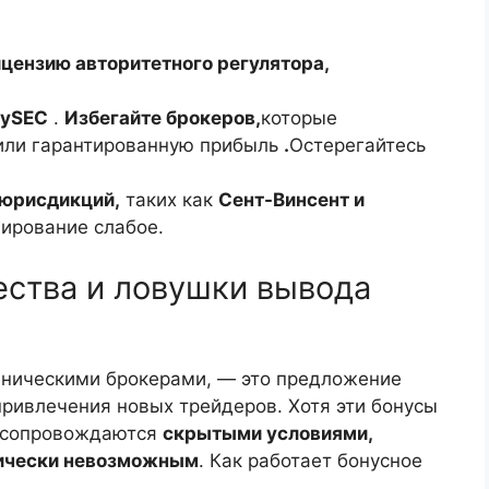
цензию авторитетного регулятора,
CySEC
.
Избегайте брокеров,
которые
или гарантированную прибыль
.
Остерегайтесь
юрисдикций,
таких как
Сент-Винсент и
лирование слабое.
ства и ловушки вывода
нническими брокерами, — это предложение
ривлечения новых трейдеров. Хотя эти бонусы
о сопровождаются
скрытыми условиями,
тически невозможным
. Как работает бонусное