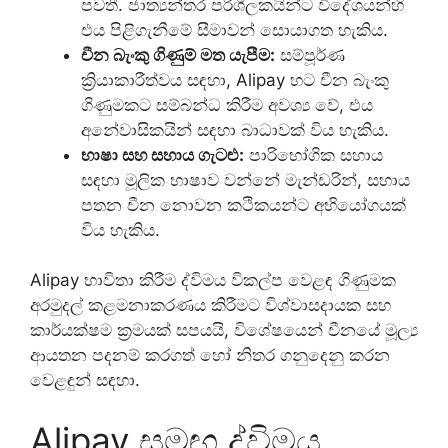
පවතී. ජාත්‍යන්තර පරිශීලකයින්ට විදේශයන්හි
එය පිළිගැනීමේ සීමාවන් සොයාගත හැකිය.
චීන බැංකු ගිණුම් මත යැපීම:
සම්පූර්ණ
ක්‍රියාකාරීත්වය සඳහා, Alipay හට චීන බැංකු
ගිණුමකට සම්බන්ධ කිරීම අවශ්‍ය වේ, එය
අනේවාසිකයින් සඳහා බාධාවක් විය හැකිය.
භාෂා සහ සහාය ගැටළු:
පාරිභෝගික සහාය
සඳහා මූලික භාෂාව වන්නේ මැන්ඩරින්, සහාය
පතන චීන නොවන කථිකයන්ට අභියෝගයක්
විය හැකිය.
Alipay භාවිතා කිරීම ද්විමය විකල්ප වෙළඳ ගිණුමක
අරමුදල් කළමනාකරණය කිරීමට විශ්වාසදායක සහ
කාර්යක්ෂම ක්‍රමයක් සපයයි, විශේෂයෙන් චීනයේ මූල්‍ය
ආයතන පදනම් කරගත් හෝ නිතර ගනුදෙනු කරන
වෙළඳුන් සඳහා.
Alipay සමඟ ද්විමය