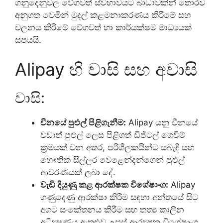
ගනුදෙනුවල වේගවත් ස්වභාවයට බාධාවකින් තොරව
අනුගත වෙමින් මුදල් කළමනාකරණය කිරීමේ සහ
චලනය කිරීමේ වේගවත් හා කාර්යක්ෂම මාධ්‍යයක්
සපයයි.
Alipay හි වාසි සහ අවාසි
වාසි:
චීනයේ පුළුල් පිළිගැනීම:
Alipay යනු චීනයේ
වඩාත් පුළුල් ලෙස පිළිගත් ඩිජිටල් ගෙවීම්
ක්‍රමයක් වන අතර, පරිශීලකයින්ට සබැඳි සහ
භෞතික සිල්ලර වෙළෙන්දන්ගෙන් පුළුල්
ආවරණයක් ලබා දේ.
වැඩි දියුණු කළ ආරක්ෂක විශේෂාංග:
Alipay
ගණුදෙණු ආරක්ෂා කිරීම සඳහා අන්තයේ සිට
අගට සංකේතනය කිරීම සහ තත්‍ය කාලීන
අධීක්‍ෂණය ඇතුළුව උසස් ආරක්‍ෂක විශේෂාංග