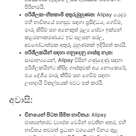
පිරිනමයි.
පරිශීලක-හිතකාමී අතුරුමුහුණත:
Alipay යෙදුම
එහි භාවිතයේ පහසුව සඳහා ප්‍රසිද්ධය, ගෙවීම්,
මාරු කිරීම් සහ අනෙකුත් මූල්‍ය සේවා ඉක්මන්
කළමනාකරණයට ඉඩ සලසන සරල,
අවබෝධාත්මක අතුරු මුහුණතක් ඉදිරිපත් කරයි.
පරිශීලකයින් සඳහා ගනුදෙනු ගාස්තු නැත:
සාමාන්‍යයෙන්, Alipay විසින් ගණුදෙණු සඳහා
පරිශීලකයින්ට කිසිදු ගාස්තුවක් අය නොකෙරේ,
එය දේශීය මාරු කිරීම් සහ ගෙවීම් සඳහා
ලාභදායී විකල්පයක් බවට පත් කරයි.
අවාසි:
චීනයෙන් පිටත සීමිත භාවිතය:
Alipay
ජාත්‍යන්තරව ව්‍යාප්ත වෙමින් පවතින අතර, එහි
භාවිතය තවමත් ප්‍රධාන වශයෙන් චීනය තුළ