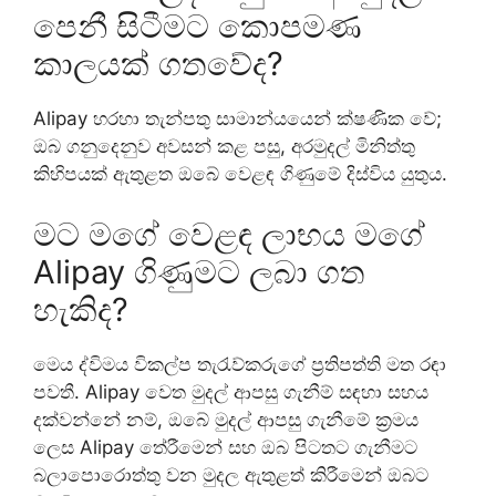
පෙනී සිටීමට කොපමණ
කාලයක් ගතවේද?
Alipay හරහා තැන්පතු සාමාන්යයෙන් ක්ෂණික වේ;
ඔබ ගනුදෙනුව අවසන් කළ පසු, අරමුදල් මිනිත්තු
කිහිපයක් ඇතුළත ඔබේ වෙළඳ ගිණුමේ දිස්විය යුතුය.
මට මගේ වෙළඳ ලාභය මගේ
Alipay ගිණුමට ලබා ගත
හැකිද?
මෙය ද්විමය විකල්ප තැරැව්කරුගේ ප්‍රතිපත්ති මත රඳා
පවතී. Alipay වෙත මුදල් ආපසු ගැනීම් සඳහා සහය
දක්වන්නේ නම්, ඔබේ මුදල් ආපසු ගැනීමේ ක්‍රමය
ලෙස Alipay තේරීමෙන් සහ ඔබ පිටතට ගැනීමට
බලාපොරොත්තු වන මුදල ඇතුළත් කිරීමෙන් ඔබට