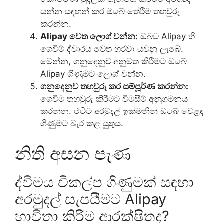
යන්න සඳහන් කර ඔබේ තේරීම තහවුරු
කරන්න.
Alipay වෙත ලොග් වන්න:
ඔබව Alipay හි
ගෙවීම් ද්වාරය වෙත හරවා යවනු ලැබේ.
මෙන්න, ගනුදෙනුව අනුමත කිරීමට ඔබේ
Alipay ගිණුමට ලොග් වන්න.
ගනුදෙනුව තහවුරු කර සම්පූර්ණ කරන්න:
ගෙවීම තහවුරු කිරීමට විමසීම් අනුගමනය
කරන්න. එවිට අරමුදල් ඉක්මනින් ඔබේ වෙළඳ
ගිණුමට බැර කළ යුතුය.
නිති අසන පැණ
ද්විමය විකල්ප ගිණුමක් සඳහා
අරමුදල් සැපයීමට Alipay
භාවිතා කිරීම ආරක්ෂිතද?