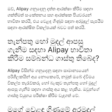
ඔව්, Alipay ගනුදෙනු දත්ත ආරක්ෂා කිරීම සඳහා
ශක්තිමත් සංකේතනය සහ ආරක්ෂක පියවරයන්
භාවිතා කරයි, එය වෙළඳ ගිණුම් සඳහා අරමුදල් සැපයීම
සඳහා ආරක්ෂිත විකල්පයක් බවට පත් කරයි.
තැන්පතු හෝ මුදල් ආපසු
ගැනීම සඳහා Alipay භාවිතා
කිරීම සම්බන්ධ ගාස්තු තිබේද?
Alipay විසින්ම ගනුදෙනු සඳහා සාමාන්‍යයෙන්
පරිශීලකයින් අය නොකෙරේ, නමුත් ඔබේ ද්විමය
විකල්ප තැරැව්කරු හෝ බැංකුව තැන්පතු හෝ මුදල්
ආපසු ගැනීම් සඳහා ගාස්තු අය කළ හැකිය. ඔවුන්ගේ
ගාස්තු ව්යුහය පරීක්ෂා කිරීම වැදගත් වේ.
මගේ වෙළඳ ගිණුමේ අරමුදල්