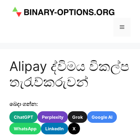
Skip
to
content
Menu
Alipay ද්විමය විකල්ප
තැරැව්කරුවන්
බෙදා ගන්න:
ChatGPT
Perplexity
Grok
Google AI
WhatsApp
LinkedIn
X