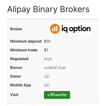
Alipay Binary Brokers
$10
$1
නැත
බෝනස් නැත
ඔව්
ඔව්
» පිවිසෙන්න