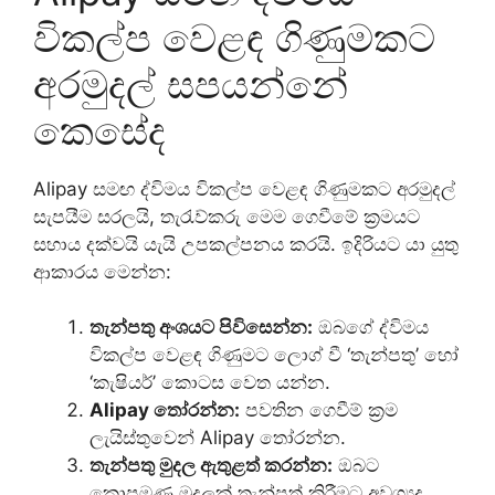
විකල්ප වෙළඳ ගිණුමකට
අරමුදල් සපයන්නේ
කෙසේද
Alipay සමඟ ද්විමය විකල්ප වෙළඳ ගිණුමකට අරමුදල්
සැපයීම සරලයි, තැරැව්කරු මෙම ගෙවීමේ ක්‍රමයට
සහාය දක්වයි යැයි උපකල්පනය කරයි. ඉදිරියට යා යුතු
ආකාරය මෙන්න:
තැන්පතු අංශයට පිවිසෙන්න:
ඔබගේ ද්විමය
විකල්ප වෙළඳ ගිණුමට ලොග් වී ‘තැන්පතු’ හෝ
‘කැෂියර්’ කොටස වෙත යන්න.
Alipay තෝරන්න:
පවතින ගෙවීම් ක්‍රම
ලැයිස්තුවෙන් Alipay තෝරන්න.
තැන්පතු මුදල ඇතුළත් කරන්න:
ඔබට
කොපමණ මුදලක් තැන්පත් කිරීමට අවශ්‍යද