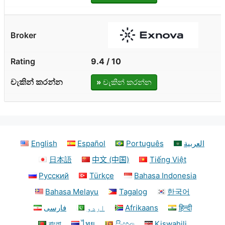
9.4 / 10
»
චැකින් කරන්න
English
Español
Português
العربية
日本語
中文 (中国)
Tiếng Việt
Русский
Türkçe
Bahasa Indonesia
Bahasa Melayu
Tagalog
한국어
فارسی
اردو
Afrikaans
हिन्दी
বাংলা
ไทย
සිංහල
Kiswahili