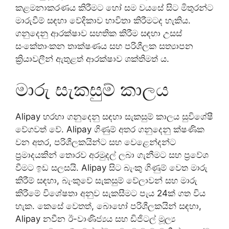
කළමනාකරණය කිරීමට හෝ සම වයසේ සිට මිතුරන්ට
මාරුවීම් සඳහා වේදිකාව භාවිතා කිරීමටද හැකිය.
ගනුදෙනු ආරක්ෂාව සහතික කිරීම සඳහා උසස්
සංකේතාංකන තාක්ෂණය සහ පරිශීලක සත්‍යාපන
ක්‍රියාවලීන් ඇතුළත් ආරක්ෂාව ශක්තිමත් ය.
මාරු සැකසුම් කාලය
Alipay හරහා ගනුදෙනු සඳහා සැකසුම් කාලය සුවිශේෂී
වේගවත් වේ. Alipay ගිණුම් අතර ගනුදෙනු ක්ෂණික
වන අතර, පරිශීලකයින්ට සහ වෙළෙන්දන්ට
ප්‍රමාදයකින් තොරව අරමුදල් ලබා ගැනීමට සහ ප්‍රවේශ
වීමට ඉඩ සලසයි. Alipay සිට බැංකු ගිණුම් වෙත මාරු
කිරීම් සඳහා, බැංකුවේ සැකසුම් වේලාවන් සහ මාරු
කිරීමේ විශේෂතා අනුව සැකසීමට පැය 24ක් ගත විය
හැක. කෙසේ වෙතත්, බොහෝ පරිශීලකයින් සඳහා,
Alipay නවීන ඊ-වාණිජ්‍යය සහ ඩිජිටල් මූල්‍ය