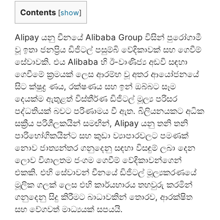
Contents
[
show
]
Alipay යනු චීනයේ Alibaba Group විසින් පුරෝගාමී
වූ ඉතා ජනප්‍රිය ඩිජිටල් පසුම්බි වේදිකාවක් සහ ගෙවීම්
සේවාවකි. එය Alibaba හි ඊ-වාණිජ්‍ය අඩවි සඳහා
ගෙවීමේ ක්‍රමයක් ලෙස ආරම්භ වූ අතර ආයෝජනයේ
සිට ක්ෂුද්‍ර ණය, රක්ෂණය සහ ඉන් ඔබ්බට සෑම
දෙයක්ම ඇතුළත් විස්තීර්ණ ඩිජිටල් මූල්‍ය පරිසර
පද්ධතියක් බවට පරිණාමය වී ඇත. බිලියනයකට අධික
සක්‍රීය පරිශීලකයින් සමඟින්, Alipay යනු තනි තනි
පාරිභෝගිකයින්ට සහ කුඩා ව්‍යාපාරවලට පමණක්
නොව ජාත්‍යන්තර ගනුදෙනු සඳහා විසඳුම් ලබා දෙන
ලොව විශාලතම ජංගම ගෙවීම් වේදිකාවන්ගෙන්
එකකි. එහි සේවාවන් චීනයේ ඩිජිටල් මූල්‍යකරණයේ
මූලික ගලක් ලෙස එහි කාර්යභාරය තහවුරු කරමින්
ගනුදෙනු සිදු කිරීමට බාධාවකින් තොරව, ආරක්ෂිත
සහ වේගවත් මාධ්‍යයක් සපයයි.