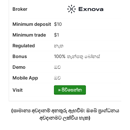
$10
$1
නැත
100% තැන්පතු බෝනස්
ඔව්
ඔව්
» පිවිසෙන්න
(සාමාන්‍ය අවදානම් අනතුරු ඇඟවීම: ඔබේ ප්‍රාග්ධනය
අවදානමට ලක්විය හැක)