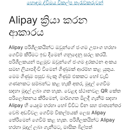
හොඳම ද්විමය විකල්ප තැරැව්කරුවන්
Alipay ක්‍රියා කරන
ආකාරය
Alipay පරිශීලකයින්ට ඔවුන්ගේ ජංගම උපාංග හරහා
ගෙවීම් කිරීමට ඉඩ දීමෙන් ගනුදෙනු සරල කරයි.
පරිශීලකයන් පළමුව ඔවුන්ගේ ජංගම දුරකථන අංකය
සමඟ ලියාපදිංචි වීමෙන් ගිණුමක් ආරම්භ කළ යුතුය.
මෙම ගිණුම පසුව බැංකු ගිණුම් එකකට හෝ වැඩි
ගණනකට සම්බන්ධ කළ හැකි අතර, මුදල් ගෙවීම
සඳහා මුදල් ලබා ගත හැක. වෙළඳ ස්ථානවල QR කේත
පරිලෝකනය කිරීමෙන්, මාර්ගගත මිලදී ගැනීම් සඳහා
Alipay හි යෙදුම හරහා හෝ විවිධ චීන සහ ජාත්‍යන්තර
වෙබ් අඩවිවල ගෙවීම් විකල්පයක් ලෙස Alipay
තේරීමෙන් ගෙවීම් කළ හැක. පරිශීලකයින්ට Alipay
හරහා මුදල් ලබා ගැනීමට, මාසික බිල්පත්