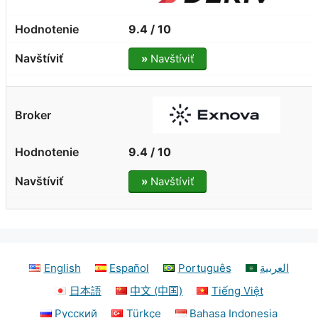
9.4 / 10
»
Navštíviť
9.4 / 10
»
Navštíviť
English
Español
Português
العربية
日本語
中文 (中国)
Tiếng Việt
Русский
Türkçe
Bahasa Indonesia