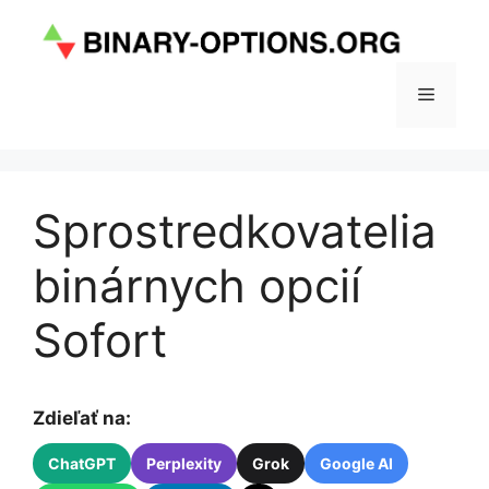
Preskočiť
na
obsah
Menu
Sprostredkovatelia
binárnych opcií
Sofort
Zdieľať na:
ChatGPT
Perplexity
Grok
Google AI