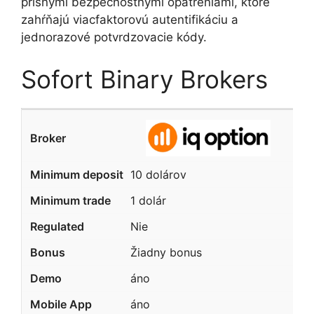
prísnymi bezpečnostnými opatreniami, ktoré
zahŕňajú viacfaktorovú autentifikáciu a
jednorazové potvrdzovacie kódy.
Sofort Binary Brokers
10 dolárov
1 dolár
Nie
Žiadny bonus
áno
áno