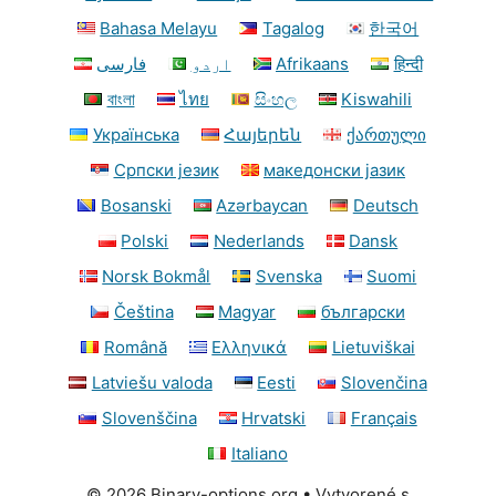
Bahasa Melayu
Tagalog
한국어
فارسی
اردو
Afrikaans
हिन्दी
বাংলা
ไทย
සිංහල
Kiswahili
Українська
Հայերեն
ქართული
Српски језик
македонски јазик
Bosanski
Azərbaycan
Deutsch
Polski
Nederlands
Dansk
Norsk Bokmål
Svenska
Suomi
Čeština
Magyar
български
Română
Ελληνικά
Lietuviškai
Latviešu valoda
Eesti
Slovenčina
Slovenščina
Hrvatski
Français
Italiano
© 2026 Binary-options.org
• Vytvorené s