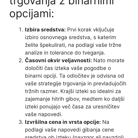
trgovanja z binarnimi
opcijami:
Izbira sredstva:
Prvi korak vključuje
izbiro osnovnega sredstva, s katerim
želite špekulirati, na podlagi vaše tržne
analize in tolerance do tveganja.
Časovni okvir veljavnosti:
Nato morate
določiti čas izteka vaše pogodbe o
binarni opciji. Ta odločitev je odvisna od
vaše strategije trgovanja in prevladujočih
tržnih razmer. Krajši izteki so idealni za
zajemanje hitrih gibov, medtem ko daljši
izteki ponujajo več časa za uresničitev
vaše napovedi.
Izvršilna cena in vrsta opcije:
Na
podlagi vaše napovedi gibanja cene
sredstva ob izteku (navzgor ali navzdol)