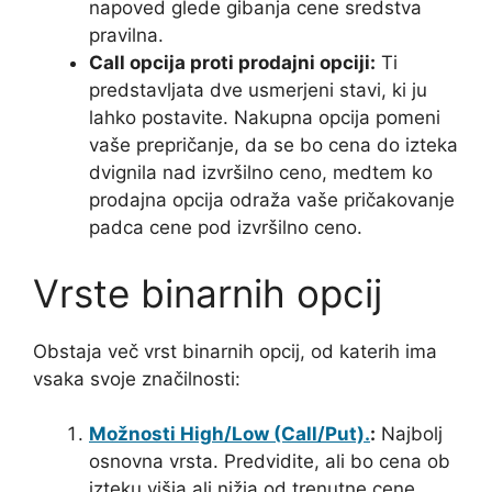
napoved glede gibanja cene sredstva
pravilna.
Call opcija proti prodajni opciji:
Ti
predstavljata dve usmerjeni stavi, ki ju
lahko postavite. Nakupna opcija pomeni
vaše prepričanje, da se bo cena do izteka
dvignila nad izvršilno ceno, medtem ko
prodajna opcija odraža vaše pričakovanje
padca cene pod izvršilno ceno.
Vrste binarnih opcij
Obstaja več vrst binarnih opcij, od katerih ima
vsaka svoje značilnosti:
Možnosti High/Low (Call/Put).
:
Najbolj
osnovna vrsta. Predvidite, ali bo cena ob
izteku višja ali nižja od trenutne cene.