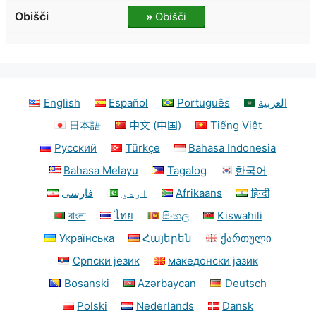
»
Obišči
English
Español
Português
العربية
日本語
中文 (中国)
Tiếng Việt
Русский
Türkçe
Bahasa Indonesia
Bahasa Melayu
Tagalog
한국어
فارسی
اردو
Afrikaans
हिन्दी
বাংলা
ไทย
සිංහල
Kiswahili
Українська
Հայերեն
ქართული
Српски језик
македонски јазик
Bosanski
Azərbaycan
Deutsch
Polski
Nederlands
Dansk