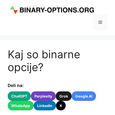
Skip
to
content
Menu
Kaj so binarne
opcije?
Deli na:
ChatGPT
Perplexity
Grok
Google AI
WhatsApp
LinkedIn
X