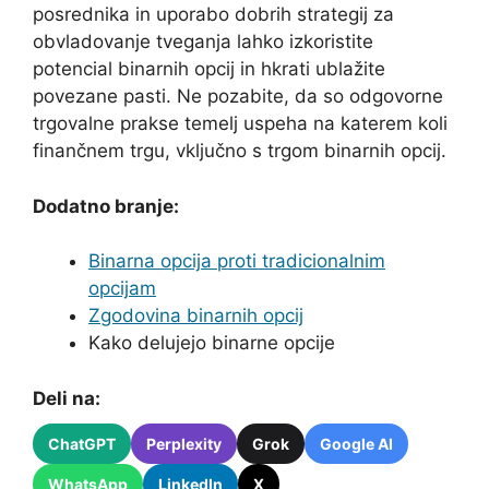
posrednika in uporabo dobrih strategij za
obvladovanje tveganja lahko izkoristite
potencial binarnih opcij in hkrati ublažite
povezane pasti. Ne pozabite, da so odgovorne
trgovalne prakse temelj uspeha na katerem koli
finančnem trgu, vključno s trgom binarnih opcij.
Dodatno branje:
Binarna opcija proti tradicionalnim
opcijam
Zgodovina binarnih opcij
Kako delujejo binarne opcije
Deli na:
ChatGPT
Perplexity
Grok
Google AI
WhatsApp
LinkedIn
X