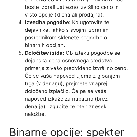
boste izbrali ustrezno izvršilno ceno in
vrsto opcije (klicna ali prodajna).
Izvedba pogodbe:
Ko ugotovite te
dejavnike, lahko s svojim izbranim
posrednikom sklenete pogodbo o
binarnih opcijah.
Določitev izida:
Ob izteku pogodbe se
dejanska cena osnovnega sredstva
primerja z vašo predvideno izvršilno ceno.
Če se vaša napoved ujema z gibanjem
trga (v denarju), prejmete vnaprej
določeno izplačilo. Če pa se vaša
napoved izkaže za napačno (brez
denarja), izgubite celoten znesek
naložbe.
Binarne opcije: spekter