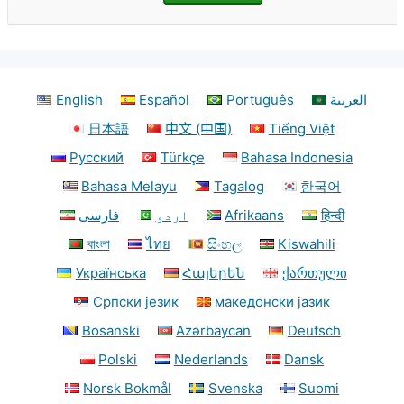
English
Español
Português
العربية
日本語
中文 (中国)
Tiếng Việt
Русский
Türkçe
Bahasa Indonesia
Bahasa Melayu
Tagalog
한국어
فارسی
اردو
Afrikaans
हिन्दी
বাংলা
ไทย
සිංහල
Kiswahili
Українська
Հայերեն
ქართული
Српски језик
македонски јазик
Bosanski
Azərbaycan
Deutsch
Polski
Nederlands
Dansk
Norsk Bokmål
Svenska
Suomi