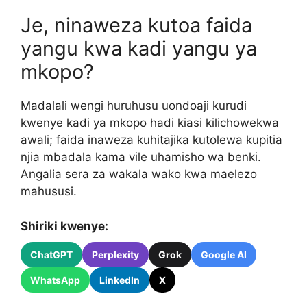
Je, ninaweza kutoa faida
yangu kwa kadi yangu ya
mkopo?
Madalali wengi huruhusu uondoaji kurudi
kwenye kadi ya mkopo hadi kiasi kilichowekwa
awali; faida inaweza kuhitajika kutolewa kupitia
njia mbadala kama vile uhamisho wa benki.
Angalia sera za wakala wako kwa maelezo
mahususi.
Shiriki kwenye:
ChatGPT
Perplexity
Grok
Google AI
WhatsApp
LinkedIn
X