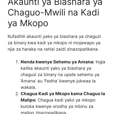
Akaunti ya Biashara ya
Chaguo-Mwili na Kadi
ya Mkopo
Kufadhili akaunti yako ya biashara ya chaguzi
za binary kwa kadi ya mkopo ni mojawapo ya
njia za haraka na rahisi zaidi zinazopatikana.
Nenda kwenye Sehemu ya Amana:
Ingia
katika akaunti yako ya biashara ya
chaguzi za binary na upate sehemu ya
‘Amana’ au ‘Fedha’ kwenye jukwaa la
wakala.
Chagua Kadi ya Mkopo kama Chaguo la
Malipo:
Chagua kadi yako ya mkopo
kutoka kwenye orodha ya mbinu za
malipo zinazopatikana.