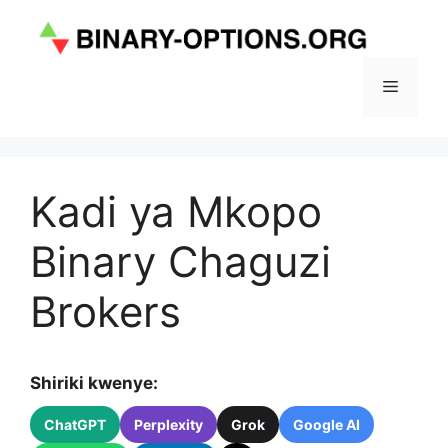
Skip
to
content
Menu
Kadi ya Mkopo
Binary Chaguzi
Brokers
Shiriki kwenye:
ChatGPT
Perplexity
Grok
Google AI