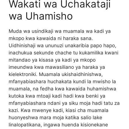
Wakati wa Uchakataji
wa Uhamisho
Muda wa usindikaji wa muamala wa kadi ya
mkopo kwa kawaida ni haraka sana.
Uidhinishaji wa ununuzi unakaribia papo hapo,
inachukua sekunde chache tu kukamilika kwani
mitandao ya kisasa ya kadi ya mkopo
imeundwa kwa mawasiliano ya haraka ya
kielektroniki. Muamala ukishaidhinishwa,
mfanyabiashara huchakata kundi la mwisho la
muamala, na fedha kwa kawaida huhamishwa
kutoka kwa mtoaji kadi hadi kwa benki ya
mfanyabiashara ndani ya siku moja hadi tatu za
kazi. Kwa mwenye kadi, kiasi cha muamala
huonyeshwa mara moja katika salio lake
linalopatikana, ingawa huenda kisionekane