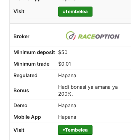
»Tembelea
$50
$0,01
Hapana
Hadi bonasi ya amana ya
200%.
Hapana
Hapana
»Tembelea