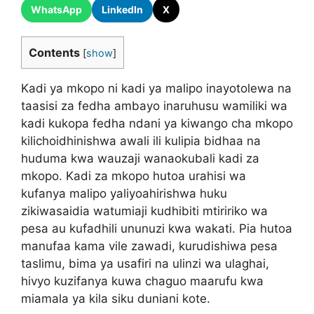
WhatsApp
LinkedIn
X
Contents
[
show
]
Kadi ya mkopo ni kadi ya malipo inayotolewa na
taasisi za fedha ambayo inaruhusu wamiliki wa
kadi kukopa fedha ndani ya kiwango cha mkopo
kilichoidhinishwa awali ili kulipia bidhaa na
huduma kwa wauzaji wanaokubali kadi za
mkopo. Kadi za mkopo hutoa urahisi wa
kufanya malipo yaliyoahirishwa huku
zikiwasaidia watumiaji kudhibiti mtiririko wa
pesa au kufadhili ununuzi kwa wakati. Pia hutoa
manufaa kama vile zawadi, kurudishiwa pesa
taslimu, bima ya usafiri na ulinzi wa ulaghai,
hivyo kuzifanya kuwa chaguo maarufu kwa
miamala ya kila siku duniani kote.