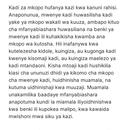
Kadi za mkopo hufanya kazi kwa kanuni rahisi.
Anaponunua, mwenye kadi huwasilisha kadi
yake ya mkopo wakati wa kuuza, ambapo kituo
cha mfanyabiashara huwasiliana na benki ya
mwenye kadi ili kuhakikisha kwamba ana
mkopo wa kutosha. Hii inafanywa kwa
kutelezesha kidole, kuingiza, au kugonga kadi
kwenye kisomaji kadi, au kuingiza maelezo ya
kadi mtandaoni. Kisha mtoaji kadi hushikilia
kiasi cha ununuzi dhidi ya kikomo cha mkopo
cha mwenye kadi, huidhinisha muamala, na
kutuma uidhinishaji kwa muuzaji. Muamala
unakamilika baadaye mfanyabiashara
anapotuma kundi la miamala iliyoidhinishwa
kwa benki ili kupokea malipo, kwa kawaida
mwishoni mwa siku ya kazi.