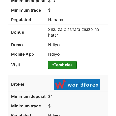
$10
$1
Hapana
Siku za biashara zisizo na
hatari
Ndiyo
Ndiyo
»Tembelea
$1
$1
Ndiyo