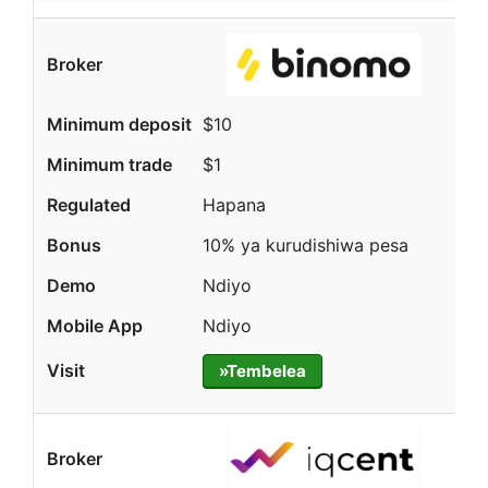
$10
$1
Hapana
10% ya kurudishiwa pesa
Ndiyo
Ndiyo
»Tembelea