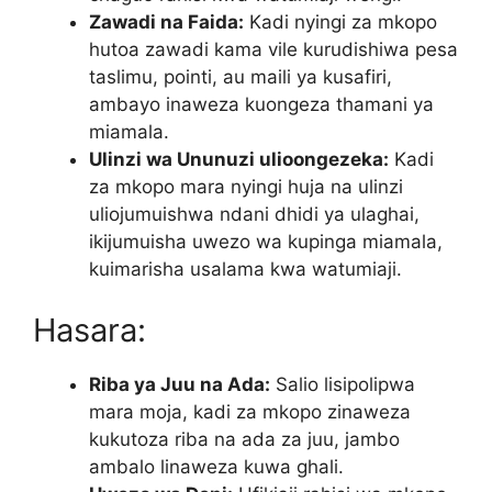
Zawadi na Faida:
Kadi nyingi za mkopo
hutoa zawadi kama vile kurudishiwa pesa
taslimu, pointi, au maili ya kusafiri,
ambayo inaweza kuongeza thamani ya
miamala.
Ulinzi wa Ununuzi ulioongezeka:
Kadi
za mkopo mara nyingi huja na ulinzi
uliojumuishwa ndani dhidi ya ulaghai,
ikijumuisha uwezo wa kupinga miamala,
kuimarisha usalama kwa watumiaji.
Hasara:
Riba ya Juu na Ada:
Salio lisipolipwa
mara moja, kadi za mkopo zinaweza
kukutoza riba na ada za juu, jambo
ambalo linaweza kuwa ghali.