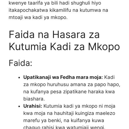
kwenye taarifa ya bili hadi shughuli hiyo
itakapochakatwa kikamilifu na kutumwa na
mtoaji wa kadi ya mkopo.
Faida na Hasara za
Kutumia Kadi za Mkopo
Faida:
Upatikanaji wa Fedha mara moja:
Kadi
za mkopo huruhusu amana za papo hapo,
na kufanya pesa zipatikane haraka kwa
biashara.
Urahisi:
Kutumia kadi ya mkopo ni moja
kwa moja na hauhitaji kuingiza maelezo
marefu ya benki, na kuifanya kuwa
chaguo rahisi kwa watumiaji wengi.