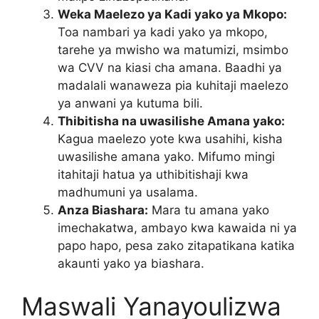
Weka Maelezo ya Kadi yako ya Mkopo:
Toa nambari ya kadi yako ya mkopo,
tarehe ya mwisho wa matumizi, msimbo
wa CVV na kiasi cha amana. Baadhi ya
madalali wanaweza pia kuhitaji maelezo
ya anwani ya kutuma bili.
Thibitisha na uwasilishe Amana yako:
Kagua maelezo yote kwa usahihi, kisha
uwasilishe amana yako. Mifumo mingi
itahitaji hatua ya uthibitishaji kwa
madhumuni ya usalama.
Anza Biashara:
Mara tu amana yako
imechakatwa, ambayo kwa kawaida ni ya
papo hapo, pesa zako zitapatikana katika
akaunti yako ya biashara.
Maswali Yanayoulizwa