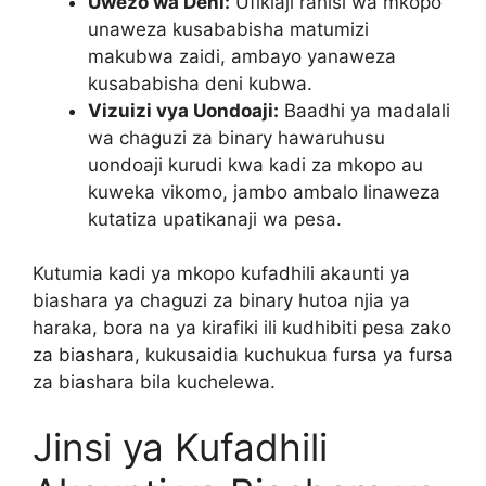
Uwezo wa Deni:
Ufikiaji rahisi wa mkopo
unaweza kusababisha matumizi
makubwa zaidi, ambayo yanaweza
kusababisha deni kubwa.
Vizuizi vya Uondoaji:
Baadhi ya madalali
wa chaguzi za binary hawaruhusu
uondoaji kurudi kwa kadi za mkopo au
kuweka vikomo, jambo ambalo linaweza
kutatiza upatikanaji wa pesa.
Kutumia kadi ya mkopo kufadhili akaunti ya
biashara ya chaguzi za binary hutoa njia ya
haraka, bora na ya kirafiki ili kudhibiti pesa zako
za biashara, kukusaidia kuchukua fursa ya fursa
za biashara bila kuchelewa.
Jinsi ya Kufadhili