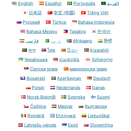
English
Español
Português
العربية
日本語
中文 (中国)
Tiếng Việt
Русский
Türkçe
Bahasa Indonesia
Bahasa Melayu
Tagalog
한국어
فارسی
اردو
Afrikaans
हिन्दी
বাংলা
ไทย
සිංහල
Kiswahili
Українська
Հայերեն
ქართული
Српски језик
македонски јазик
Bosanski
Azərbaycan
Deutsch
Polski
Nederlands
Dansk
Norsk Bokmål
Svenska
Suomi
Čeština
Magyar
български
Română
Ελληνικά
Lietuviškai
Latviešu valoda
Eesti
Slovenčina