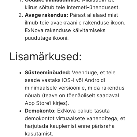
kiirus sõltub teie Interneti-ühendusest.
Avage rakendus:
Pärast allalaadimist
ilmub teie avaekraanile rakenduse ikoon.
ExNova rakenduse käivitamiseks
puudutage ikooni.
Lisamärkused:
Süsteeminõuded:
Veenduge, et teie
seade vastaks iOS-i või Androidi
minimaalsele versioonile, mida rakendus
nõuab (teave on tõenäoliselt saadaval
App Store’i kirjes).
Demokonto:
ExNova pakub tasuta
demokontot virtuaalsete vahenditega, et
harjutada kauplemist enne pärisraha
kasutamist.