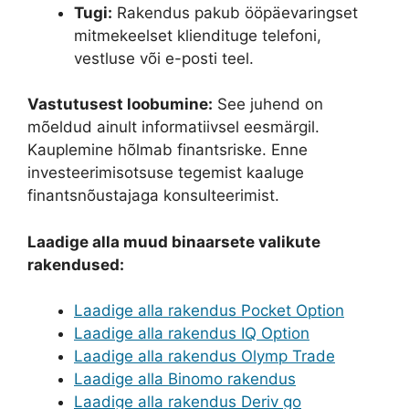
Tugi:
Rakendus pakub ööpäevaringset
mitmekeelset kliendituge telefoni,
vestluse või e-posti teel.
Vastutusest loobumine:
See juhend on
mõeldud ainult informatiivsel eesmärgil.
Kauplemine hõlmab finantsriske. Enne
investeerimisotsuse tegemist kaaluge
finantsnõustajaga konsulteerimist.
Laadige alla muud binaarsete valikute
rakendused:
Laadige alla rakendus Pocket Option
Laadige alla rakendus IQ Option
Laadige alla rakendus Olymp Trade
Laadige alla Binomo rakendus
Laadige alla rakendus Deriv go