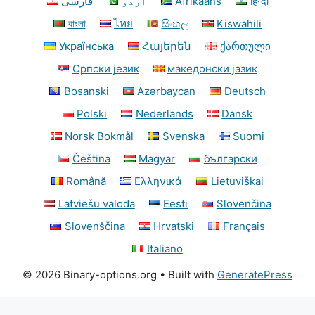
فارسی
اردو
Afrikaans
हिन्दी
বাংলা
ไทย
සිංහල
Kiswahili
Українська
Հայերեն
ქართული
Српски језик
македонски јазик
Bosanski
Azərbaycan
Deutsch
Polski
Nederlands
Dansk
Norsk Bokmål
Svenska
Suomi
Čeština
Magyar
български
Română
Ελληνικά
Lietuviškai
Latviešu valoda
Eesti
Slovenčina
Slovenščina
Hrvatski
Français
Italiano
© 2026 Binary-options.org
• Built with
GeneratePress