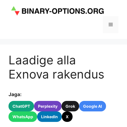
Skip
to
content
Menu
Laadige alla
Exnova rakendus
Jaga:
ChatGPT
Perplexity
Grok
Google AI
WhatsApp
LinkedIn
X