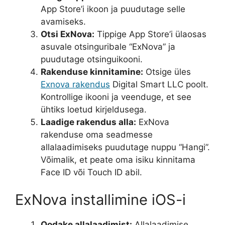
App Store’i ikoon ja puudutage selle
avamiseks.
Otsi ExNova:
Tippige App Store’i ülaosas
asuvale otsinguribale “ExNova” ja
puudutage otsinguikooni.
Rakenduse kinnitamine:
Otsige üles
Exnova rakendus
Digital Smart LLC poolt.
Kontrollige ikooni ja veenduge, et see
ühtiks loetud kirjeldusega.
Laadige rakendus alla:
ExNova
rakenduse oma seadmesse
allalaadimiseks puudutage nuppu “Hangi”.
Võimalik, et peate oma isiku kinnitama
Face ID või Touch ID abil.
ExNova installimine iOS-i
Oodake allalaadimist:
Allalaadimise