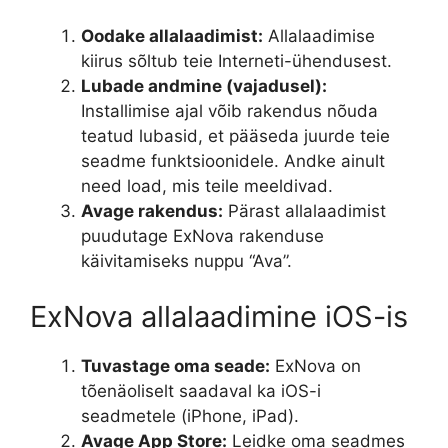
Oodake allalaadimist:
Allalaadimise
kiirus sõltub teie Interneti-ühendusest.
Lubade andmine (vajadusel):
Installimise ajal võib rakendus nõuda
teatud lubasid, et pääseda juurde teie
seadme funktsioonidele. Andke ainult
need load, mis teile meeldivad.
Avage rakendus:
Pärast allalaadimist
puudutage ExNova rakenduse
käivitamiseks nuppu “Ava”.
ExNova allalaadimine iOS-is
Tuvastage oma seade:
ExNova on
tõenäoliselt saadaval ka iOS-i
seadmetele (iPhone, iPad).
Avage App Store:
Leidke oma seadmes