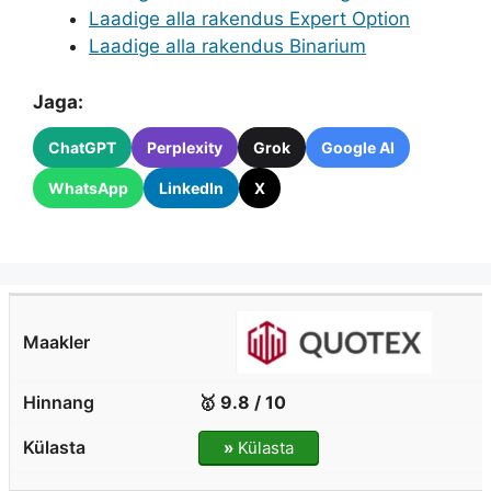
Laadige alla rakendus Expert Option
Laadige alla rakendus Binarium
Jaga:
ChatGPT
Perplexity
Grok
Google AI
WhatsApp
LinkedIn
X
🥇 9.8 / 10
»
Külasta