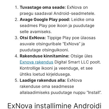
Tuvastage oma seade:
ExNova on
praegu saadaval Android-seadmetele.
Avage Google Play pood:
Leidke oma
seadmes Play poe ikoon ja puudutage
selle avamiseks.
Otsi ExNova:
Tippige Play poe ülaosas
asuvale otsinguribale “ExNova” ja
puudutage otsinguikooni.
Rakenduse kinnitamine:
Otsige üles
Exnova rakendus
Digital Smart LLC poolt.
Kontrollige ikooni ja veenduge, et see
ühtiks loetud kirjeldusega.
Laadige rakendus alla:
ExNova
rakenduse oma seadmesse
allalaadimiseks puudutage nuppu “Install”.
ExNova installimine Androidi