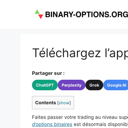
Aller
au
contenu
Téléchargez l’ap
Partager sur :
ChatGPT
Perplexity
Grok
Google AI
Contents
[
show
]
Faites passer votre trading au niveau su
d’options binaires
est désormais disponib