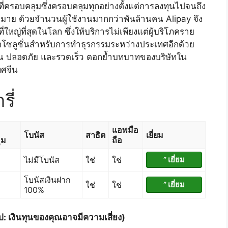
ี่ครอบคลุมซึ่งครอบคลุมทุกอย่างตั้งแต่การลงทุนไปจนถึง
ากมาย ด้วยจำนวนผู้ใช้งานมากกว่าพันล้านคน Alipay จึง
ใหญ่ที่สุดในโลก ซึ่งให้บริการไม่เพียงแต่ผู้บริโภคราย
นอโซลูชั่นสำหรับการทำธุรกรรมระหว่างประเทศอีกด้วย
ื่น ปลอดภัย และรวดเร็ว ตอกย้ำบทบาทของบริษัทใน
ทศจีน
ี่
แอพมือ
โบนัส
สาธิต
เยี่ยม
ุม
ถือ
ไม่มีโบนัส
ใช่
ใช่
” เยี่ยม
โบนัสเงินฝาก
ใช่
ใช่
” เยี่ยม
100%
ป: เงินทุนของคุณอาจมีความเสี่ยง)