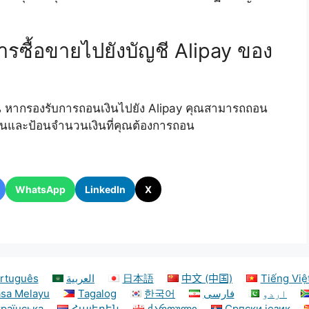
ซื้อขายไปยังบัญชี Alipay ของ
ั่น หากรองรับการถอนเงินไปยัง Alipay คุณสามารถถอน
งินและป้อนจำนวนเงินที่คุณต้องการถอน
WhatsApp
LinkedIn
X
rtuguês
العربية
日本語
中文 (中国)
Tiếng Việ
sa Melayu
Tagalog
한국어
فارسی
اردو
країнська
Հայերեն
ქართული
Српски језик