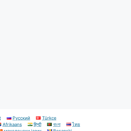
t
Русский
Türkçe
Afrikaans
हिन्दी
বাংলা
ไทย
македонски јазик
Bosanski