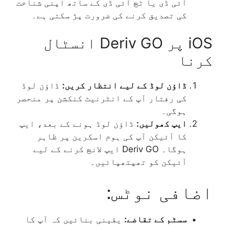
آئی ڈی یا ٹچ آئی ڈی کے ساتھ اپنی شناخت
کی تصدیق کرنے کی ضرورت پڑ سکتی ہے۔
iOS پر Deriv GO انسٹال
کرنا
ڈاؤن لوڈ کے لیے انتظار کریں:
ڈاؤن لوڈ
کی رفتار آپ کے انٹرنیٹ کنکشن پر منحصر
ہوگی۔
ایپ کھولیں:
ڈاؤن لوڈ ہونے کے بعد، ایپ
کا آئیکن آپ کی ہوم اسکرین پر ظاہر
ہوگا۔ Deriv GO ایپ لانچ کرنے کے لیے
آئیکن کو تھپتھپائیں۔
اضافی نوٹس:
سسٹم کے تقاضے:
یقینی بنائیں کہ آپ کا