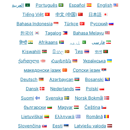
English
Español
Português
العربية
Tiếng Việt
中文 (中国)
日本語
Bahasa Indonesia
Türkçe
Русский
한국어
Tagalog
Bahasa Melayu
فارسی
اردو
Afrikaans
हिन्दी
Kiswahili
සිංහල
ไทย
বাংলা
ქართული
Հայերեն
Українська
македонски јазик
Српски језик
Deutsch
Azərbaycan
Bosanski
Dansk
Nederlands
Polski
Suomi
Svenska
Norsk Bokmål
български
Magyar
Čeština
Lietuviškai
Ελληνικά
Română
Slovenčina
Eesti
Latviešu valoda