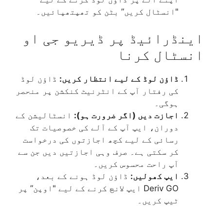
"انسٹال کریں” بٹن کو تھپتھپائیں۔
اینڈرائیڈ پر ڈیریو جی او
انسٹال کرنا
ڈاؤن لوڈ کے لیے انتظار کریں:
ڈاؤن لوڈ
کی رفتار آپ کے انٹرنیٹ کنکشن پر منحصر
ہوگی۔
اجازت دیں (اگر ضرورت ہو):
انسٹالیشن کے
دوران، ایپ آپ کے آلے کی خصوصیات تک
رسائی کے لیے کچھ اجازتوں کی درخواست
کر سکتی ہے۔ صرف وہی اجازتیں دیں جن سے
آپ راحت محسوس کریں۔
ایپ کھولیں:
ڈاؤن لوڈ ہونے کے بعد،
Deriv GO ایپ لانچ کرنے کے لیے "اوپن” پر
ٹیپ کریں۔