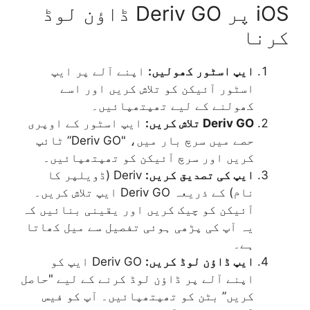
iOS پر Deriv GO ڈاؤن لوڈ
کرنا
ایپ اسٹور کھولیں:
اپنے آلے پر ایپ
اسٹور آئیکن کو تلاش کریں اور اسے
کھولنے کے لیے تھپتھپائیں۔
Deriv GO تلاش کریں:
ایپ اسٹور کے اوپری
حصے میں سرچ بار میں، "Deriv GO” ٹائپ
کریں اور سرچ آئیکن کو تھپتھپائیں۔
ایپ کی تصدیق کریں:
Deriv (ڈویلپر کا
نام) کے ذریعہ Deriv GO ایپ تلاش کریں۔
آئیکن کو چیک کریں اور یقینی بنائیں کہ
یہ آپ کی پڑھی ہوئی تفصیل سے میل کھاتا
ہے۔
ایپ ڈاؤن لوڈ کریں:
Deriv GO ایپ کو
اپنے آلے پر ڈاؤن لوڈ کرنے کے لیے "حاصل
کریں” بٹن کو تھپتھپائیں۔ آپ کو فیس