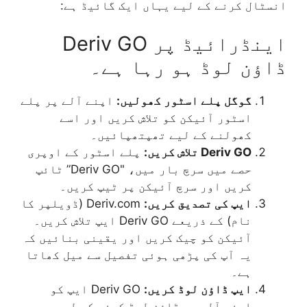
انسٹال کرنے کے لیے یہاں ایک گائیڈ ہے:
اینڈرائیڈ پر Deriv GO
ڈاؤن لوڈ ہو رہا ہے۔
گوگل پلے اسٹور کھولیں:
اپنے آلے پر پلے
اسٹور آئیکن کو تلاش کریں اور اسے
کھولنے کے لیے تھپتھپائیں۔
Deriv GO تلاش کریں:
پلے اسٹور کے اوپری
حصے میں سرچ بار میں، "Deriv GO” ٹائپ
کریں اور سرچ آئیکن پر ٹیپ کریں۔
ایپ کی تصدیق کریں:
Deriv.com (ڈویلپر کا
نام) کے ذریعے Deriv GO ایپ تلاش کریں۔
آئیکن کو چیک کریں اور یقینی بنائیں کہ
یہ آپ کی پڑھی ہوئی تفصیل سے میل کھاتا
ہے۔
ایپ ڈاؤن لوڈ کریں:
Deriv GO ایپ کو
اپنے آلے پر ڈاؤن لوڈ کرنے کے لیے