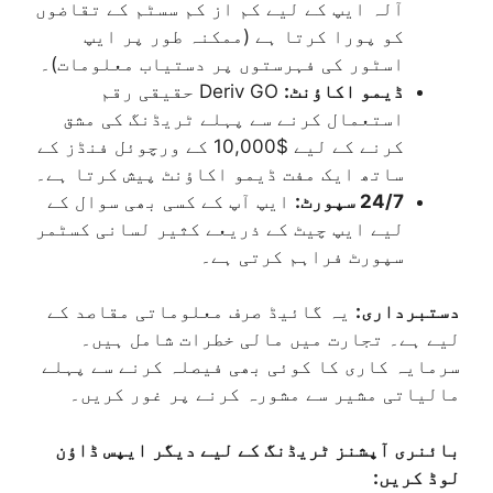
آلہ ایپ کے لیے کم از کم سسٹم کے تقاضوں
کو پورا کرتا ہے (ممکنہ طور پر ایپ
اسٹور کی فہرستوں پر دستیاب معلومات)۔
ڈیمو اکاؤنٹ:
Deriv GO حقیقی رقم
استعمال کرنے سے پہلے ٹریڈنگ کی مشق
کرنے کے لیے $10,000 کے ورچوئل فنڈز کے
ساتھ ایک مفت ڈیمو اکاؤنٹ پیش کرتا ہے۔
24/7 سپورٹ:
ایپ آپ کے کسی بھی سوال کے
لیے ایپ چیٹ کے ذریعے کثیر لسانی کسٹمر
سپورٹ فراہم کرتی ہے۔
دستبرداری:
یہ گائیڈ صرف معلوماتی مقاصد کے
لیے ہے۔ تجارت میں مالی خطرات شامل ہیں۔
سرمایہ کاری کا کوئی بھی فیصلہ کرنے سے پہلے
مالیاتی مشیر سے مشورہ کرنے پر غور کریں۔
بائنری آپشنز ٹریڈنگ کے لیے دیگر ایپس ڈاؤن
لوڈ کریں: