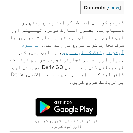
Contents
[
show
]
ڈیریو گو ایپ اب آلات کی ایک وسیع رینج پر
دستیاب ہے، بشمول اسمارٹ فونز، ٹیبلیٹس اور
لیپ ٹاپس۔ چاہے آپ ایک تجربہ کار تاجر ہیں یا
صرف تجارت کرنا شروع کر رہے ہیں۔
بائنری
آپشن ٹریڈنگ کے لیے ایپس
، یہ ایپ بغیر کسی
ہموار اور بدیہی تجارتی تجربہ فراہم کرنے کے
لیے بنائی گئی ہے۔ ابھی Deriv GO موبائل ایپ
ڈاؤن لوڈ کریں اور اپنے پسندیدہ آلات پر Deriv
پر ٹریڈنگ شروع کریں۔
اینڈرائیڈ کے لیے ڈیریو گو ایپ
ڈاؤن لوڈ کریں۔