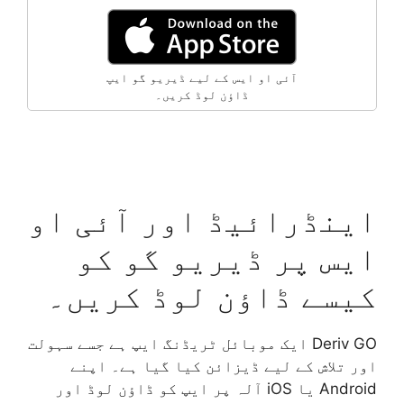
آئی او ایس کے لیے ڈیریو گو ایپ
ڈاؤن لوڈ کریں۔
اینڈرائیڈ اور آئی او
ایس پر ڈیریو گو کو
کیسے ڈاؤن لوڈ کریں۔
Deriv GO ایک موبائل ٹریڈنگ ایپ ہے جسے سہولت
اور تلاش کے لیے ڈیزائن کیا گیا ہے۔ اپنے
Android یا iOS آلہ پر ایپ کو ڈاؤن لوڈ اور