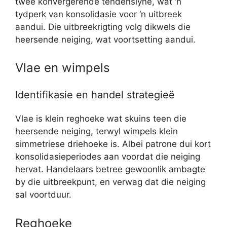
twee konvergerende tendenslyne, wat ‘n
tydperk van konsolidasie voor ‘n uitbreek
aandui. Die uitbreekrigting volg dikwels die
heersende neiging, wat voortsetting aandui.
Vlae en wimpels
Identifikasie en handel strategieë
Vlae is klein reghoeke wat skuins teen die
heersende neiging, terwyl wimpels klein
simmetriese driehoeke is. Albei patrone dui kort
konsolidasieperiodes aan voordat die neiging
hervat. Handelaars betree gewoonlik ambagte
by die uitbreekpunt, en verwag dat die neiging
sal voortduur.
Reghoeke