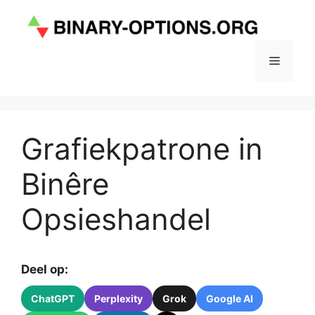
Skip
to
content
Menu
Grafiekpatrone in
Binêre
Opsieshandel
Deel op:
ChatGPT
Perplexity
Grok
Google AI