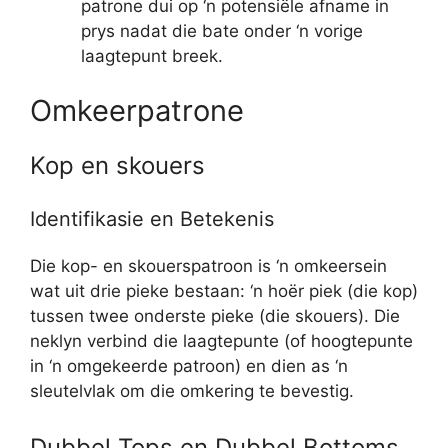
patrone dui op ‘n potensiële afname in
prys nadat die bate onder ‘n vorige
laagtepunt breek.
Omkeerpatrone
Kop en skouers
Identifikasie en Betekenis
Die kop- en skouerspatroon is ‘n omkeersein
wat uit drie pieke bestaan: ‘n hoër piek (die kop)
tussen twee onderste pieke (die skouers). Die
neklyn verbind die laagtepunte (of hoogtepunte
in ‘n omgekeerde patroon) en dien as ‘n
sleutelvlak om die omkering te bevestig.
Dubbel Tops en Dubbel Bottoms