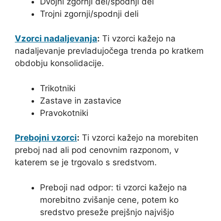
Dvojni zgornji del/spodnji del
Trojni zgornji/spodnji deli
Vzorci nadaljevanja
:
Ti vzorci kažejo na
nadaljevanje prevladujočega trenda po kratkem
obdobju konsolidacije.
Trikotniki
Zastave in zastavice
Pravokotniki
Prebojni vzorci
:
Ti vzorci kažejo na morebiten
preboj nad ali pod cenovnim razponom, v
katerem se je trgovalo s sredstvom.
Preboji nad odpor: ti vzorci kažejo na
morebitno zvišanje cene, potem ko
sredstvo preseže prejšnjo najvišjo