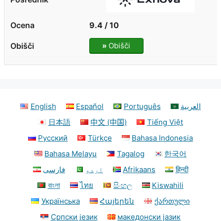
9.4 / 10
»
Obišči
English
Español
Português
العربية
日本語
中文 (中国)
Tiếng Việt
Русский
Türkçe
Bahasa Indonesia
Bahasa Melayu
Tagalog
한국어
فارسی
اردو
Afrikaans
हिन्दी
বাংলা
ไทย
සිංහල
Kiswahili
Українська
Հայերեն
ქართული
Српски језик
македонски јазик