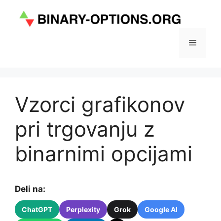
Skip
to
content
Menu
Vzorci grafikonov
pri trgovanju z
binarnimi opcijami
Deli na:
ChatGPT
Perplexity
Grok
Google AI