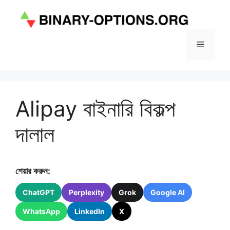
এড়িেয়
লেখায়
যান
মেনু
Alipay বাইনারি বিকল্প
দালাল
শেয়ার করুন:
ChatGPT
Perplexity
Grok
Google AI
WhatsApp
LinkedIn
X