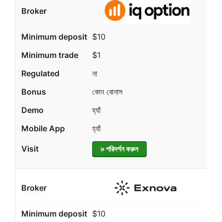
$10
$1
না
কোন বোনাস
হ্যাঁ
হ্যাঁ
» পরিদর্শন করুন
$10