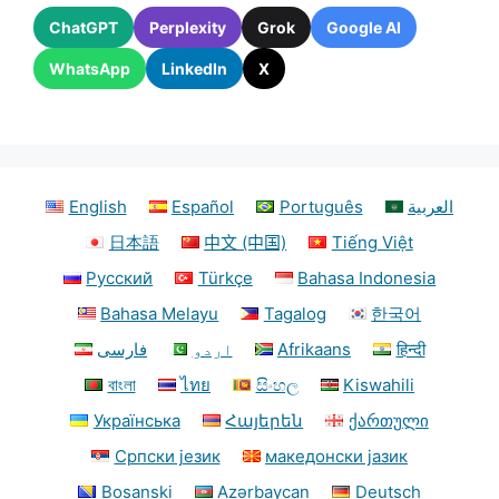
ChatGPT
Perplexity
Grok
Google AI
WhatsApp
LinkedIn
X
English
Español
Português
العربية
日本語
中文 (中国)
Tiếng Việt
Русский
Türkçe
Bahasa Indonesia
Bahasa Melayu
Tagalog
한국어
فارسی
اردو
Afrikaans
हिन्दी
বাংলা
ไทย
සිංහල
Kiswahili
Українська
Հայերեն
ქართული
Српски језик
македонски јазик
Bosanski
Azərbaycan
Deutsch