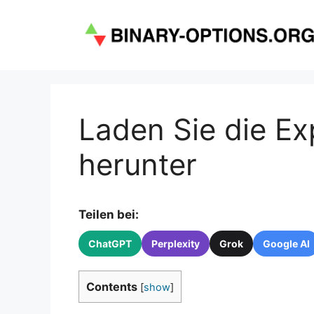
Zum
Inhalt
springen
Laden Sie die E
herunter
Teilen bei:
ChatGPT
Perplexity
Grok
Google AI
Contents
[
show
]