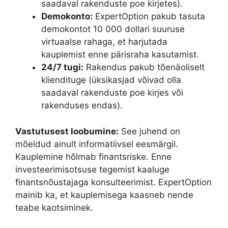
saadaval rakenduste poe kirjetes).
Demokonto:
ExpertOption pakub tasuta
demokontot 10 000 dollari suuruse
virtuaalse rahaga, et harjutada
kauplemist enne pärisraha kasutamist.
24/7 tugi:
Rakendus pakub tõenäoliselt
kliendituge (üksikasjad võivad olla
saadaval rakenduste poe kirjes või
rakenduses endas).
Vastutusest loobumine:
See juhend on
mõeldud ainult informatiivsel eesmärgil.
Kauplemine hõlmab finantsriske. Enne
investeerimisotsuse tegemist kaaluge
finantsnõustajaga konsulteerimist. ExpertOption
mainib ka, et kauplemisega kaasneb nende
teabe kaotsiminek.