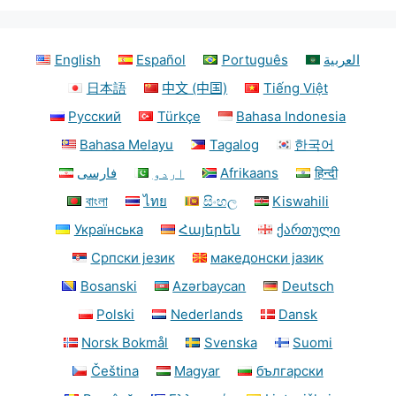
English
Español
Português
العربية
日本語
中文 (中国)
Tiếng Việt
Русский
Türkçe
Bahasa Indonesia
Bahasa Melayu
Tagalog
한국어
فارسی
اردو
Afrikaans
हिन्दी
বাংলা
ไทย
සිංහල
Kiswahili
Українська
Հայերեն
ქართული
Српски језик
македонски јазик
Bosanski
Azərbaycan
Deutsch
Polski
Nederlands
Dansk
Norsk Bokmål
Svenska
Suomi
Čeština
Magyar
български