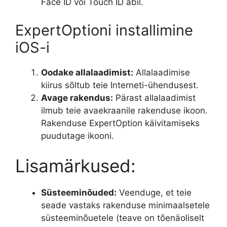
Face ID või Touch ID abil.
ExpertOptioni installimine
iOS-i
Oodake allalaadimist:
Allalaadimise
kiirus sõltub teie Interneti-ühendusest.
Avage rakendus:
Pärast allalaadimist
ilmub teie avaekraanile rakenduse ikoon.
Rakenduse ExpertOption käivitamiseks
puudutage ikooni.
Lisamärkused:
Süsteeminõuded:
Veenduge, et teie
seade vastaks rakenduse minimaalsetele
süsteeminõuetele (teave on tõenäoliselt