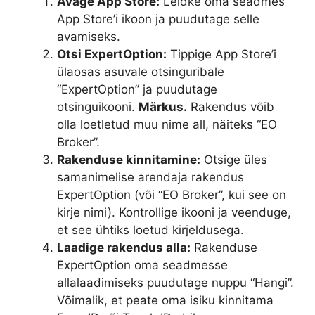
Avage App Store:
Leidke oma seadmes
App Store’i ikoon ja puudutage selle
avamiseks.
Otsi ExpertOption:
Tippige App Store’i
ülaosas asuvale otsinguribale
“ExpertOption” ja puudutage
otsinguikooni.
Märkus.
Rakendus võib
olla loetletud muu nime all, näiteks “EO
Broker”.
Rakenduse kinnitamine:
Otsige üles
samanimelise arendaja rakendus
ExpertOption (või “EO Broker”, kui see on
kirje nimi). Kontrollige ikooni ja veenduge,
et see ühtiks loetud kirjeldusega.
Laadige rakendus alla:
Rakenduse
ExpertOption oma seadmesse
allalaadimiseks puudutage nuppu “Hangi”.
Võimalik, et peate oma isiku kinnitama