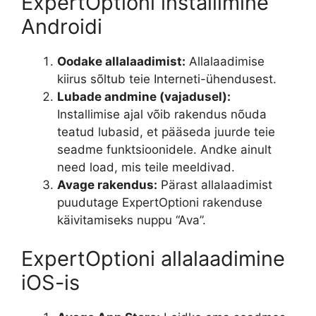
ExpertOptioni installimine
Androidi
Oodake allalaadimist:
Allalaadimise
kiirus sõltub teie Interneti-ühendusest.
Lubade andmine (vajadusel):
Installimise ajal võib rakendus nõuda
teatud lubasid, et pääseda juurde teie
seadme funktsioonidele. Andke ainult
need load, mis teile meeldivad.
Avage rakendus:
Pärast allalaadimist
puudutage ExpertOptioni rakenduse
käivitamiseks nuppu “Ava”.
ExpertOptioni allalaadimine
iOS-is