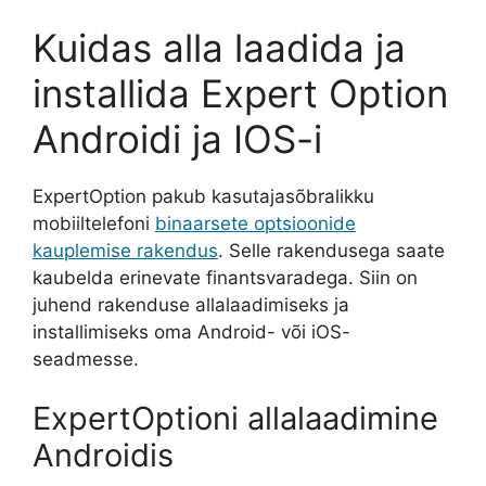
Kuidas alla laadida ja
installida Expert Option
Androidi ja IOS-i
ExpertOption pakub kasutajasõbralikku
mobiiltelefoni
binaarsete optsioonide
kauplemise rakendus
. Selle rakendusega saate
kaubelda erinevate finantsvaradega. Siin on
juhend rakenduse allalaadimiseks ja
installimiseks oma Android- või iOS-
seadmesse.
ExpertOptioni allalaadimine
Androidis