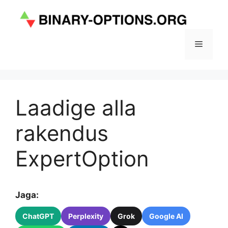
Skip
to
content
Menu
Laadige alla
rakendus
ExpertOption
Jaga:
ChatGPT
Perplexity
Grok
Google AI