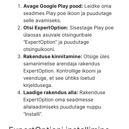
Avage Google Play pood:
Leidke oma
seadmes Play poe ikoon ja puudutage
selle avamiseks.
Otsi ExpertOption:
Sisestage Play poe
ülaosas asuvale otsinguribale
“ExpertOption” ja puudutage
otsinguikooni.
Rakenduse kinnitamine:
Otsige üles
samanimelise arendaja rakendus
ExpertOption. Kontrollige ikooni ja
veenduge, et see ühtiks loetud
kirjeldusega.
Laadige rakendus alla:
Rakenduse
ExpertOption oma seadmesse
allalaadimiseks puudutage nuppu
“Installi”.