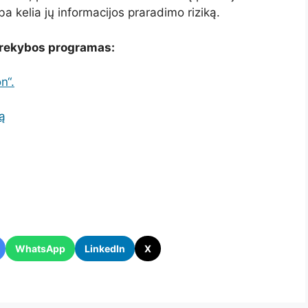
a kelia jų informacijos praradimo riziką.
 prekybos programas:
n“.
ą
WhatsApp
LinkedIn
X