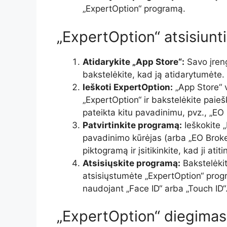
„ExpertOption“ programą.
„ExpertOption“ atsisiunt
Atidarykite „App Store“:
Savo įreng
bakstelėkite, kad ją atidarytumėte.
Ieškoti ExpertOption:
„App Store“ v
„ExpertOption“ ir bakstelėkite paie
pateikta kitu pavadinimu, pvz., „EO 
Patvirtinkite programą:
Ieškokite 
pavadinimo kūrėjas (arba „EO Broker
piktogramą ir įsitikinkite, kad ji at
Atsisiųskite programą:
Bakstelėkit
atsisiųstumėte „ExpertOption“ progra
naudojant „Face ID“ arba „Touch ID“
„ExpertOption“ diegimas 