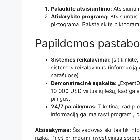
Palaukite atsisiuntimo:
Atsisiuntim
Atidarykite programą:
Atsisiuntus
piktograma. Bakstelėkite piktogra
Papildomos pastabo
Sistemos reikalavimai:
Įsitikinkite
sistemos reikalavimus (informaciją 
sąrašuose).
Demonstracinė sąskaita:
„ExpertO
10 000 USD virtualių lėšų, kad gal
pinigus.
24/7 palaikymas:
Tikėtina, kad pro
informaciją galima rasti programų 
Atsisakymas:
Šis vadovas skirtas tik inf
rizika. Prieš priimdami investicinius spre