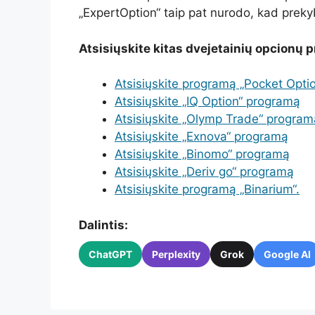
„ExpertOption“ taip pat nurodo, kad prekyb
Atsisiųskite kitas dvejetainių opcionų
Atsisiųskite programą „Pocket Optio
Atsisiųskite „IQ Option“ programą
Atsisiųskite „Olymp Trade“ program
Atsisiųskite „Exnova“ programą
Atsisiųskite „Binomo“ programą
Atsisiųskite „Deriv go“ programą
Atsisiųskite programą „Binarium“.
Dalintis:
ChatGPT
Perplexity
Grok
Google AI