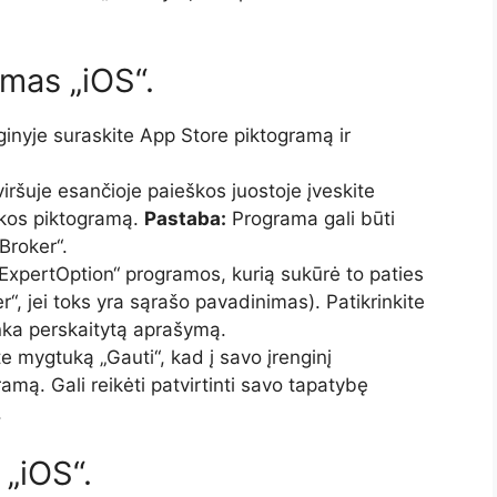
imas „iOS“.
inyje suraskite App Store piktogramą ir
iršuje esančioje paieškos juostoje įveskite
škos piktogramą.
Pastaba:
Programa gali būti
Broker“.
„ExpertOption“ programos, kurią sukūrė to paties
“, jei toks yra sąrašo pavadinimas). Patikrinkite
itinka perskaitytą aprašymą.
e mygtuką „Gauti“, kad į savo įrenginį
mą. Gali reikėti patvirtinti savo tapatybę
.
„iOS“.