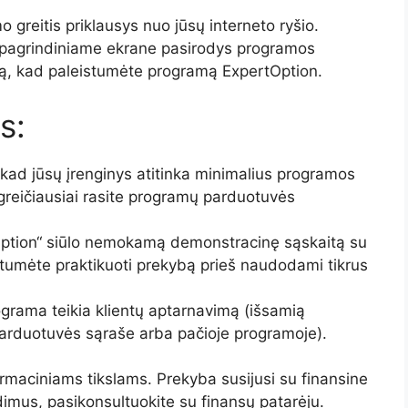
o greitis priklausys nuo jūsų interneto ryšio.
 pagrindiniame ekrane pasirodys programos
mą, kad paleistumėte programą ExpertOption.
s:
, kad jūsų įrenginys atitinka minimalius programos
greičiausiai rasite programų parduotuvės
ption“ siūlo nemokamą demonstracinę sąskaitą su
ėtumėte praktikuoti prekybą prieš naudodami tikrus
grama teikia klientų aptarnavimą (išsamią
parduotuvės sąraše arba pačioje programoje).
ormaciniams tikslams. Prekyba susijusi su finansine
ndimus, pasikonsultuokite su finansų patarėju.