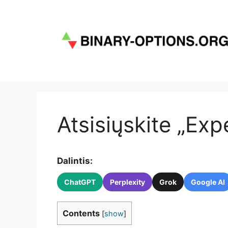
Pereiti
prie
turinio
Atsisiųskite „Ex
Dalintis:
ChatGPT
Perplexity
Grok
Google AI
Contents
[
show
]