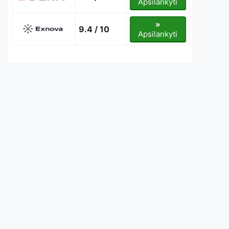
Apsilankyti
»
9.4 / 10
Apsilankyti