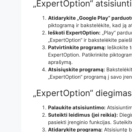
„ExpertOption“ atsisiunt
Atidarykite „Google Play“ parduot
piktogramą ir bakstelėkite, kad ją 
Ieškoti ExpertOption:
„Play“ parduo
„ExpertOption“ ir bakstelėkite paie
Patvirtinkite programą:
Ieškokite 
ExpertOption. Patikrinkite piktogramą 
aprašymą.
Atsisiųskite programą:
Bakstelėkit
„ExpertOption“ programą į savo įren
„ExpertOption“ diegimas
Palaukite atsisiuntimo:
Atsisiuntim
Suteikti leidimus (jei reikia):
Diegi
pasiekti įrenginio funkcijas. Suteikit
Atidarykite programą:
Atsisiuntę b