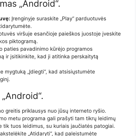
imas „Android“.
uvę:
Įrenginyje suraskite „Play“ parduotuvės
atidarytumėte.
tuvės viršuje esančioje paieškos juostoje įveskite
škos piktogramą.
to paties pavadinimo kūrėjo programos
ir įsitikinkite, kad ji atitinka perskaitytą
e mygtuką „Įdiegti“, kad atsisiųstumėte
ginį.
 „Android“.
o greitis priklausys nuo jūsų interneto ryšio.
mo metu programa gali prašyti tam tikrų leidimų
e tik tuos leidimus, su kuriais jaučiatės patogiai.
akstelėkite „Atidaryti“, kad paleistumėte