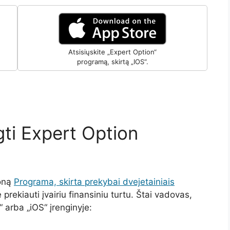
Atsisiųskite „Expert Option“
programą, skirtą „IOS“.
egti Expert Option
foną
Programa, skirta prekybai dvejetainiais
rekiauti įvairiu finansiniu turtu. Štai vadovas,
“ arba „iOS“ įrenginyje: