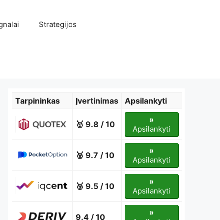
gnalai
Strategijos
Tarpininkas
Įvertinimas
Apsilankyti
»
🥇 9.8 / 10
Apsilankyti
»
🥈 9.7 / 10
Apsilankyti
»
🥉 9.5 / 10
Apsilankyti
»
9.4 / 10