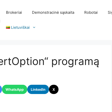
Brokeriai
Demonstracinė sąskaita
Robotai
Si
Lietuviškai
pertOption“ programą
WhatsApp
LinkedIn
X