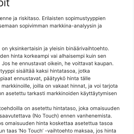
pit
kenne ja riskitaso. Erilaisten sopimustyyppien
tsemaan sopivimman markkina-analyysin ja
 on yksinkertaisin ja yleisin binäärivaihtoehto.
den hinta korkeampi vai alhaisempi kuin sen
 Jos he ennustavat oikein, he voittavat kaupan.
tyyppi sisältää kaksi hintatasoa, jotka
piaat ennustavat, päätyykö hinta tälle
markkinoille, joilla on vakaat hinnat, ja voi tarjota
n asetettu tarkasti markkinoiden käyttäytymisen
htoehdoilla on asetettu hintataso, joka omaisuuden
i saavutettava (No Touch) ennen vanhenemista.
 jos omaisuuden hinta koskettaa asetettua tasoa
n taas ’No Touch’ -vaihtoehto maksaa, jos hinta