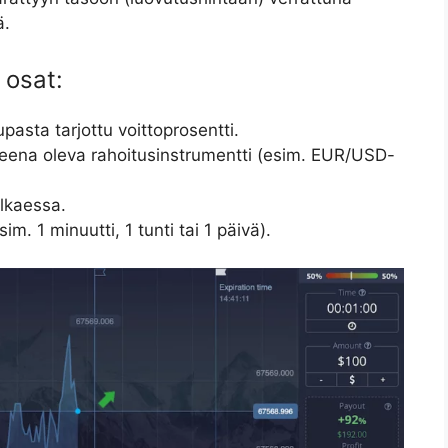
ä.
 osat:
asta tarjottu voittoprosentti.
ena oleva rahoitusinstrumentti (esim. EUR/USD-
lkaessa.
m. 1 minuutti, 1 tunti tai 1 päivä).