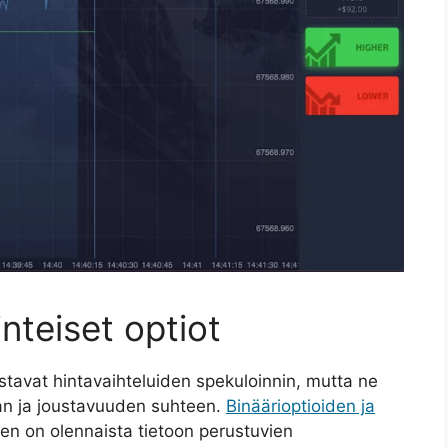
inteiset optiot
listavat hintavaihteluiden spekuloinnin, mutta ne
ikan ja joustavuuden suhteen.
Binäärioptioiden ja
 on olennaista tietoon perustuvien