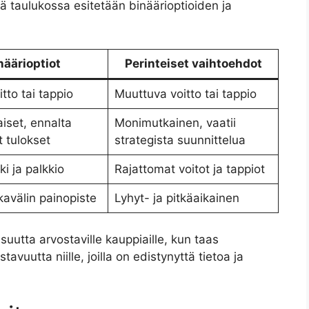
 taulukossa esitetään binäärioptioiden ja
näärioptiot
Perinteiset vaihtoehdot
itto tai tappio
Muuttuva voitto tai tappio
iset, ennalta
Monimutkainen, vaatii
t tulokset
strategista suunnittelua
ki ja palkkio
Rajattomat voitot ja tappiot
kavälin painopiste
Lyhyt- ja pitkäaikainen
suutta arvostaville kauppiaille, kun taas
avuutta niille, joilla on edistynyttä tietoa ja