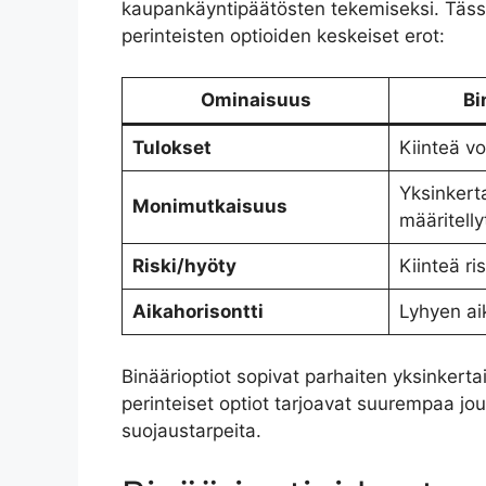
kaupankäyntipäätösten tekemiseksi. Tässä
perinteisten optioiden keskeiset erot:
Ominaisuus
Bi
Tulokset
Kiinteä vo
Yksinkerta
Monimutkaisuus
määritelly
Riski/hyöty
Kiinteä ris
Aikahorisontti
Lyhyen ai
Binäärioptiot sopivat parhaiten yksinkertai
perinteiset optiot tarjoavat suurempaa joust
suojaustarpeita.