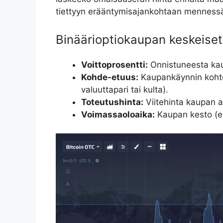
tiettyyn erääntymisajankohtaan menness
Binäärioptiokaupan keskeiset
Voittoprosentti:
Onnistuneesta kaup
Kohde-etuus:
Kaupankäynnin kohte
valuuttapari tai kulta).
Toteutushinta:
Viitehinta kaupan a
Voimassaoloaika:
Kaupan kesto (esi