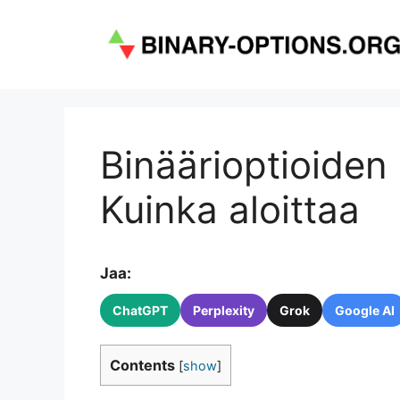
Siirry
sisältöön
Binäärioptioiden
Kuinka aloittaa
Jaa:
ChatGPT
Perplexity
Grok
Google AI
Contents
[
show
]