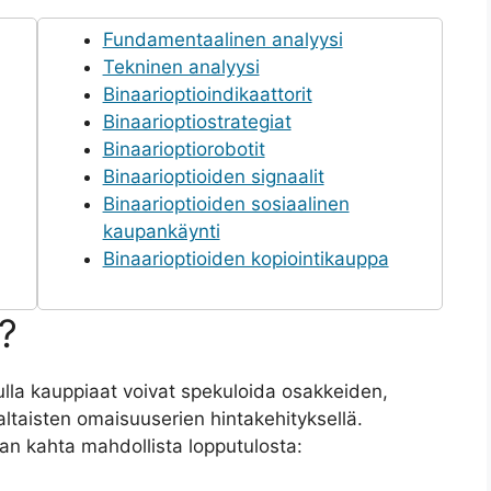
Fundamentaalinen analyysi
Tekninen analyysi
Binaarioptioindikaattorit
Binaarioptiostrategiat
Binaarioptiorobotit
Binaarioptioiden signaalit
Binaarioptioiden sosiaalinen
kaupankäynti
Binaarioptioiden kopiointikauppa
?
vulla kauppiaat voivat spekuloida osakkeiden,
altaisten omaisuuserien hintakehityksellä.
an kahta mahdollista lopputulosta: