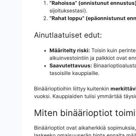
”Rahoissa” (onnistunut ennustus)
sijoituksestasi).
”Rahat loppu” (epäonnistunut en
Ainutlaatuiset edut:
Määritelty riski:
Toisin kuin perint
alkuinvestointiin ja palkkiot ovat e
Saavutettavuus:
Binaarioptioalusta
tasoisille kauppiaille.
Binäärioptioihin liittyy kuitenkin
merkittävi
vuoksi. Kauppiaiden tulisi ymmärtää täysin
Miten binäärioptiot toim
Binäärioptiot ovat aikaherkkiä sopimuksia
laskeeko omaisuuserän hinta ennalta määr