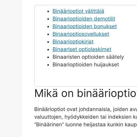
Binäärioptiot välittäjä
Binaarioptioiden demotilit
Binaarioptioiden bonukset
Binaarioptiosovellukset
Binaarioptiokirjat
Binaariset optiolaskimet
Binaaristen optioiden säätely
Binaarioptioiden huijaukset
Mikä on binäärioptio
Binäärioptiot ovat johdannaisia, joiden a
valuuttojen, hyödykkeiden tai indeksien k
”Binäärinen” luonne heijastaa kunkin kaup