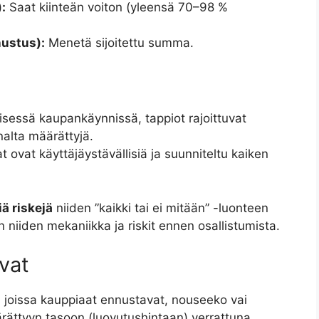
:
Saat kiinteän voiton (yleensä 70–98 %
nustus):
Menetä sijoitettu summa.
eisessä kaupankäynnissä, tappiot rajoittuvat
nnalta määrättyjä.
t ovat käyttäjäystävällisiä ja suunniteltu kaiken
ä riskejä
niiden ”kaikki tai ei mitään” -luonteen
 niiden mekaniikka ja riskit ennen osallistumista.
ivat
, joissa kauppiaat ennustavat, nouseeko vai
ättyyn tasoon (luovutushintaan) verrattuna