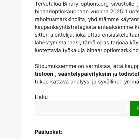
Tervetuloa Binary-options.org-sivustolle,
binaarioptiokauppaan vuonna 2025. Luote
rahoitusmarkkinoilta, yhdistämme käytänn
kaupankäyntistrategioita antaaksemme kau
sitten aloittelija, joka ottaa ensiaskeleita
lähestymistapaasi, tämä opas tarjoaa käy
luotettavia työkaluja binaarioptiomarkkinoil
Sitoumuksemme on varmistaa, että kaupp
tietoon
,
sääntelypäivityksiin
ja
todiste
tukee kattava analyysi ja syvällinen ymmä
Haku
Pääluokat: