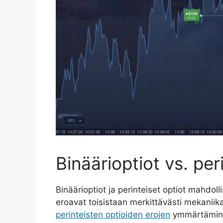
Binäärioptiot vs. per
Binäärioptiot ja perinteiset optiot mahdol
eroavat toisistaan ​​merkittävästi mekani
perinteisten optioiden erojen
ymmärtäminen