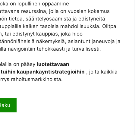
 joka on lopullinen oppaamme
ttavana resurssina, jolla on vuosien kokemus
ön tietoa, sääntelyosaamista ja edistyneitä
ppiaille kaiken tasoisia mahdollisuuksia. Olitpa
an, tai edistynyt kauppias, joka hioo
tännönläheisiä näkemyksiä, asiantuntijaneuvoja ja
la navigointiin tehokkaasti ja turvallisesti.
iailla on pääsy
luotettavaan
ttuihin kaupankäyntistrategioihin
, joita kaikkia
rrys rahoitusmarkkinoista.
Haku