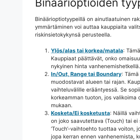
Binäärioptioiden tyy
Binäärioptiotyypeillä on ainutlaatuinen ra
ymmärtäminen voi auttaa kauppiaita vali
riskinsietokykynsä perusteella.
Ylös/alas tai korkea/matala
: Tämä
Kauppiaat päättävät, onko omaisuu
nykyinen hinta vanhenemishetkellä.
In/Out, Range tai Boundary
: Tämä 
muodostavat alueen tai rajan. Kaup
vaihteluvälille erääntyessä. Se sopii 
korkeamman tuoton, jos valikoima o
mukaan.
Kosketa/Ei kosketusta
: Näillä vai
on joko saavutettava (Touch) tai e
’Touch’-vaihtoehto tuottaa voiton,
jopa kerran ennen vanhenemista, ku