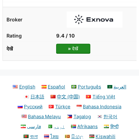
9.4 / 10
»
देखें
English
Español
Português
العربية
日本語
中文 (中国)
Tiếng Việt
Русский
Türkçe
Bahasa Indonesia
Bahasa Melayu
Tagalog
한국어
فارسی
اردو
Afrikaans
हिन्दी
বাংলা
ไทย
සිංහල
Kiswahili