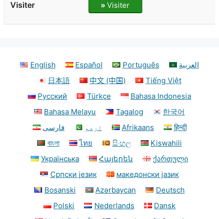
»
Visiter
English
Español
Português
العربية
日本語
中文 (中国)
Tiếng Việt
Русский
Türkçe
Bahasa Indonesia
Bahasa Melayu
Tagalog
한국어
فارسی
اردو
Afrikaans
हिन्दी
বাংলা
ไทย
සිංහල
Kiswahili
Українська
Հայերեն
ქართული
Српски језик
македонски јазик
Bosanski
Azərbaycan
Deutsch
Polski
Nederlands
Dansk