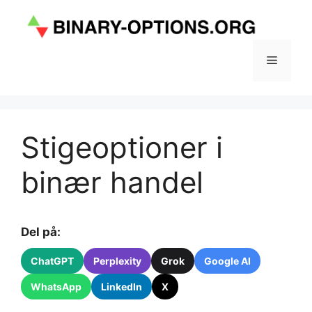
Hop
til
indhold
Menu
Stigeoptioner i
binær handel
Del på:
ChatGPT
Perplexity
Grok
Google AI
WhatsApp
LinkedIn
X