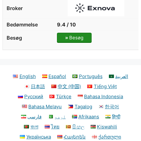
9.4 / 10
»
Besøg
English
Español
Português
العربية
日本語
中文 (中国)
Tiếng Việt
Русский
Türkçe
Bahasa Indonesia
Bahasa Melayu
Tagalog
한국어
فارسی
اردو
Afrikaans
हिन्दी
বাংলা
ไทย
සිංහල
Kiswahili
Українська
Հայերեն
ქართული