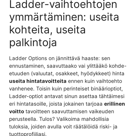
Ladder-vaihtoehtojen
ymmärtäminen: useita
kohteita, useita
palkintoja
Ladder Options on jännittävä haaste: sen
ennustaminen, saavuttaako vai ylittääkö kohde-
etuuden (valuutat, osakkeet, hyödykkeet) hinta
useita hintatavoitteita
ennen kuin vaihtoehto
vanhenee. Toisin kuin perinteiset binäärioptiot,
Ladder-optiot antavat sinun asettaa tähtäimesi
eri hintatasoille, joista jokainen tarjoaa
erillinen
voitto
tavoitteen saavuttamisen vaikeuden
perusteella. Tulos? Valikoima mahdollisia
tuloksia, joiden avulla voit räätälöidä riski- ja
tuottoprofiiliasi.