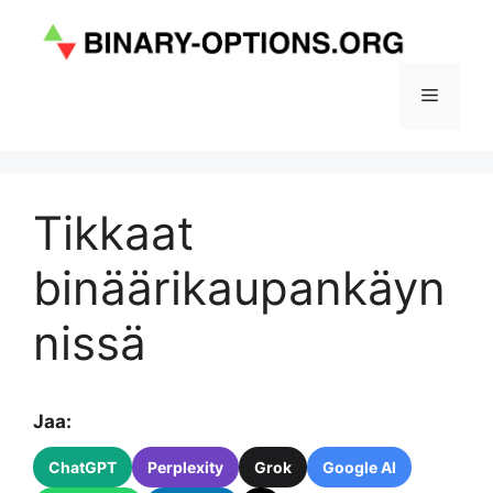
Siirry
sisältöön
Valikko
Tikkaat
binäärikaupankäyn
nissä
Jaa:
ChatGPT
Perplexity
Grok
Google AI