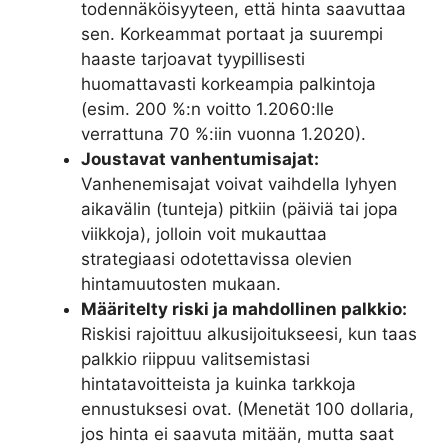
todennäköisyyteen, että hinta saavuttaa
sen. Korkeammat portaat ja suurempi
haaste tarjoavat tyypillisesti
huomattavasti korkeampia palkintoja
(esim. 200 %:n voitto 1.2060:lle
verrattuna 70 %:iin vuonna 1.2020).
Joustavat vanhentumisajat:
Vanhenemisajat voivat vaihdella lyhyen
aikavälin (tunteja) pitkiin (päiviä tai jopa
viikkoja), jolloin voit mukauttaa
strategiaasi odotettavissa olevien
hintamuutosten mukaan.
Määritelty riski ja mahdollinen palkkio:
Riskisi rajoittuu alkusijoitukseesi, kun taas
palkkio riippuu valitsemistasi
hintatavoitteista ja kuinka tarkkoja
ennustuksesi ovat. (Menetät 100 dollaria,
jos hinta ei saavuta mitään, mutta saat