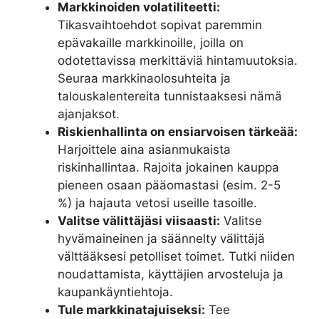
Markkinoiden volatiliteetti:
Tikasvaihtoehdot sopivat paremmin
epävakaille markkinoille, joilla on
odotettavissa merkittäviä hintamuutoksia.
Seuraa markkinaolosuhteita ja
talouskalentereita tunnistaaksesi nämä
ajanjaksot.
Riskienhallinta on ensiarvoisen tärkeää:
Harjoittele aina asianmukaista
riskinhallintaa. Rajoita jokainen kauppa
pieneen osaan pääomastasi (esim. 2-5
%) ja hajauta vetosi useille tasoille.
Valitse välittäjäsi viisaasti:
Valitse
hyvämaineinen ja säännelty välittäjä
välttääksesi petolliset toimet. Tutki niiden
noudattamista, käyttäjien arvosteluja ja
kaupankäyntiehtoja.
Tule markkinatajuiseksi:
Tee