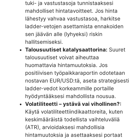
tuki- ja vastustasoja tunnistaaksesi
mahdolliset hintatavoitteet. Jos hinta
lähestyy vahvaa vastustasoa, harkitse
ladder-vetojen asettamista ennakoiden
sen jäävän alle (lyhyeksi) riskin
hallitsemiseksi.
Talousuutiset katalysaattorina:
Suuret
talousuutiset voivat aiheuttaa
huomattavia hintamuutoksia. Jos
positiivisen työpaikkaraportin odotetaan
nostavan EUR/USD:tä, aseta strategisesti
ladder-vedot korkeammille portaille
hyödyntääksesi mahdollista nousua.
Volatiliteetti – ystävä vai vihollinen?:
Käytä volatiliteettiindikaattoreita, kuten
keskimääräistä todellista vaihteluväliä
(ATR), arvioidaksesi mahdollisia
hintamuutoksia ja asettaaksesi portaat