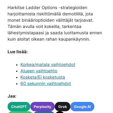
Harkitse Ladder Options -strategioiden
harjoittamista riskittömällä demotilillä, jota
monet binäärioptioiden välittäjät tarjoavat.
Tämän avulla voit kokeilla, tarkentaa
lähestymistapaasi ja saada luottamusta ennen
kuin aloitat oikean rahan kaupankäynnin.
Lue lisää:
Korkea/matala vaihtoehdot
Alueen vaihtoehto
Kosketa/Ei kosketusta
60 sekunnin vaihtoehdot
Jaa:
ChatGPT
Perplexity
Grok
Google AI