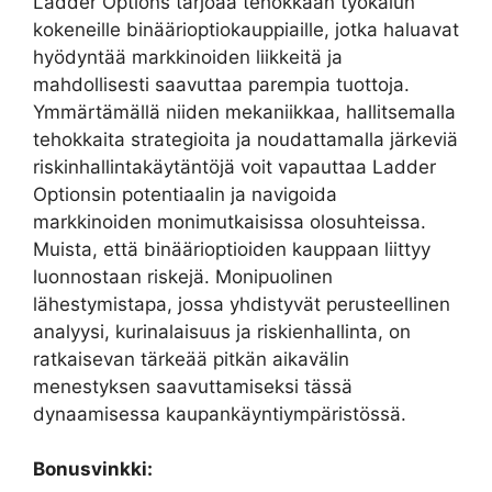
Ladder Options tarjoaa tehokkaan työkalun
kokeneille binäärioptiokauppiaille, jotka haluavat
hyödyntää markkinoiden liikkeitä ja
mahdollisesti saavuttaa parempia tuottoja.
Ymmärtämällä niiden mekaniikkaa, hallitsemalla
tehokkaita strategioita ja noudattamalla järkeviä
riskinhallintakäytäntöjä voit vapauttaa Ladder
Optionsin potentiaalin ja navigoida
markkinoiden monimutkaisissa olosuhteissa.
Muista, että binäärioptioiden kauppaan liittyy
luonnostaan ​​riskejä. Monipuolinen
lähestymistapa, jossa yhdistyvät perusteellinen
analyysi, kurinalaisuus ja riskienhallinta, on
ratkaisevan tärkeää pitkän aikavälin
menestyksen saavuttamiseksi tässä
dynaamisessa kaupankäyntiympäristössä.
Bonusvinkki: