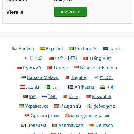
»
Vieraile
English
Español
Português
العربية
日本語
中文 (中国)
Tiếng Việt
Русский
Türkçe
Bahasa Indonesia
Bahasa Melayu
Tagalog
한국어
فارسی
اردو
Afrikaans
हिन्दी
বাংলা
ไทย
සිංහල
Kiswahili
Українська
Հայերեն
ქართული
Српски језик
македонски јазик
Bosanski
Azərbaycan
Deutsch