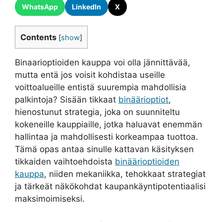
WhatsApp
LinkedIn
X
Contents
[
show
]
Binaarioptioiden kauppa voi olla jännittävää,
mutta entä jos voisit kohdistaa useille
voittoalueille entistä suurempia mahdollisia
palkintoja? Sisään tikkaat
binäärioptiot
,
hienostunut strategia, joka on suunniteltu
kokeneille kauppiaille, jotka haluavat enemmän
hallintaa ja mahdollisesti korkeampaa tuottoa.
Tämä opas antaa sinulle kattavan käsityksen
tikkaiden vaihtoehdoista
binäärioptioiden
kauppa
, niiden mekaniikka, tehokkaat strategiat
ja tärkeät näkökohdat kaupankäyntipotentiaalisi
maksimoimiseksi.