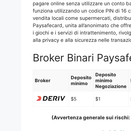
pagare online senza utilizzare un conto b
funziona utilizzando un codice PIN di 16 
vendita locali come supermercati, distribu
Paysafecard, unita all’anonimato che offre, 
i giochi e i servizi di intrattenimento, riv
alla privacy e alla sicurezza nelle transazio
Broker Binari Paysa
Deposito
Deposito
Broker
minimo
minimo
Negoziazione
$5
$1
(Avvertenza generale sui rischi: 