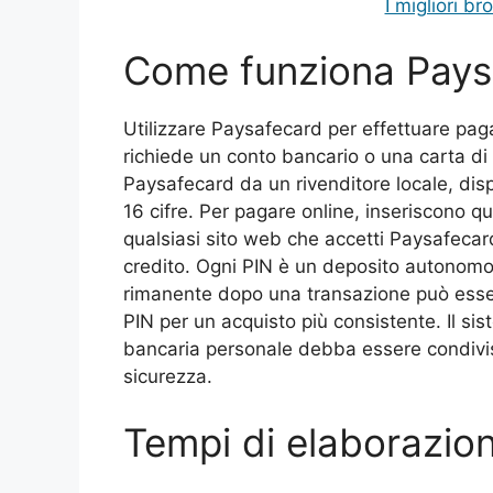
I migliori br
Come funziona Pays
Utilizzare Paysafecard per effettuare pa
richiede un conto bancario o una carta di
Paysafecard da un rivenditore locale, dispo
16 cifre. Per pagare online, inseriscono 
qualsiasi sito web che accetti Paysafecar
credito. Ogni PIN è un deposito autonomo 
rimanente dopo una transazione può esser
PIN per un acquisto più consistente. Il s
bancaria personale debba essere condivisa
sicurezza.
Tempi di elaborazion