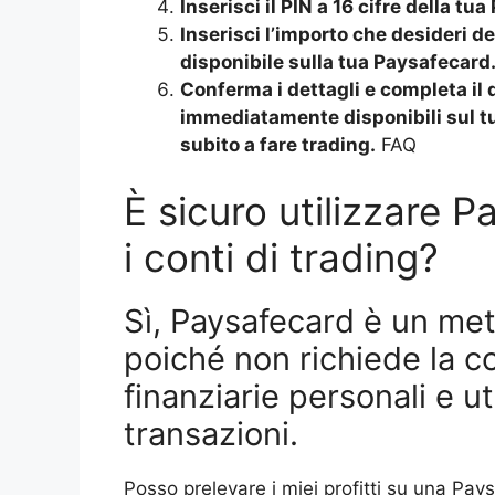
Inserisci il PIN a 16 cifre della tu
Inserisci l’importo che desideri d
disponibile sulla tua Paysafecard
Conferma i dettagli e completa il 
immediatamente disponibili sul tu
subito a fare trading.
FAQ
È sicuro utilizzare P
i conti di trading?
Sì, Paysafecard è un me
poiché non richiede la c
finanziarie personali e ut
transazioni.
Posso prelevare i miei profitti su una Pay