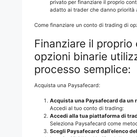
privato per finanziare il proprio con
adatto ai trader che danno priorità 
Come finanziare un conto di trading di op
Finanziare il proprio
opzioni binarie util
processo semplice:
Acquista una Paysafecard:
Acquista una Paysafecard da un riv
Accedi al tuo conto di trading:
Accedi alla tua piattaforma di trad
Seleziona Paysafecard come metod
Scegli Paysafecard dall’elenco de