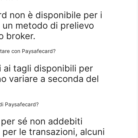
d non è disponibile per i
e un metodo di prelievo
o broker.
sitare con Paysafecard?
i ai tagli disponibili per
o variare a seconda del
 di Paysafecard?
per sé non addebiti
per le transazioni, alcuni