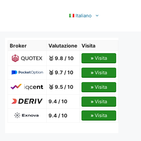
Italiano
Broker
Valutazione
Visita
🥇 9.8 / 10
»
Visita
🥈 9.7 / 10
»
Visita
🥉 9.5 / 10
»
Visita
9.4 / 10
»
Visita
9.4 / 10
»
Visita