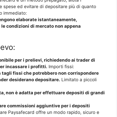
fecard è un metodo prepagato, aiuta i
ie spese ed evitare di depositare più di quanto
to immediato:
vengono elaborate istantaneamente,
e le condizioni di mercato non appena
ievo:
bile per i prelievi, richiedendo ai trader di
r incassare i profitti.
Importi fissi:
n tagli fissi che potrebbero non corrispondere
rader desiderano depositare.
Limitato a piccoli
, non è adatta per effettuare depositi di grandi
re commissioni aggiuntive per i depositi
zare Paysafecard offre un modo rapido, sicuro e