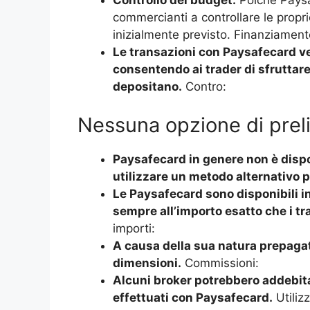
Controllo del budget:
Poiché Paysa
commercianti a controllare le propr
inizialmente previsto. Finanziamen
Le transazioni con Paysafecard 
consentendo ai trader di sfruttar
depositano.
Contro:
Nessuna opzione di prel
Paysafecard in genere non è disponi
utilizzare un metodo alternativo pe
Le Paysafecard sono disponibili i
sempre all’importo esatto che i t
importi:
A causa della sua natura prepagata
dimensioni.
Commissioni:
Alcuni broker potrebbero addebita
effettuati con Paysafecard.
Utiliz