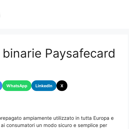
i binarie Paysafecard
WhatsApp
LinkedIn
X
epagato ampiamente utilizzato in tutta Europa e
re ai consumatori un modo sicuro e semplice per