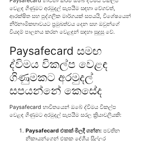
Paysafecard භාවිතා කිරීම ඔබේ ද්විමය විකල්ප
වෙළඳ ගිණුමට අරමුදල් සැපයීම සඳහා වේගවත්,
ආරක්ෂිත සහ පුද්ගලික මාර්ගයක් සපයයි, විශේෂයෙන්
නිර්නාමිකභාවයට ප්‍රමුඛත්වය දෙන සහ ඔවුන්ගේ
වියදම් පාලනය කරන වෙළඳුන් සඳහා සුදුසු වේ.
Paysafecard සමඟ
ද්විමය විකල්ප වෙළඳ
ගිණුමකට අරමුදල්
සපයන්නේ කෙසේද
Paysafecard භාවිතයෙන් ඔබේ ද්විමය විකල්ප
වෙළඳ ගිණුමට අරමුදල් සැපයීම සරල ක්‍රියාවලියකි:
Paysafecard එකක් මිලදී ගන්න:
පවතින
නිකායන්ගෙන් එකක දේශීය සිල්ලර