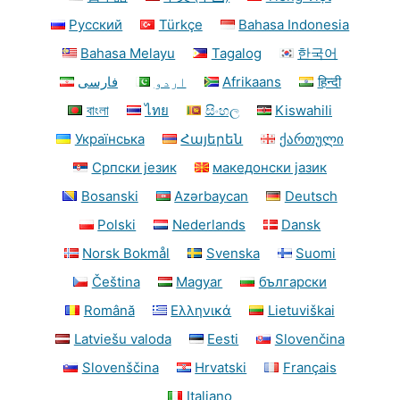
Русский
Türkçe
Bahasa Indonesia
Bahasa Melayu
Tagalog
한국어
فارسی
اردو
Afrikaans
हिन्दी
বাংলা
ไทย
සිංහල
Kiswahili
Українська
Հայերեն
ქართული
Српски језик
македонски јазик
Bosanski
Azərbaycan
Deutsch
Polski
Nederlands
Dansk
Norsk Bokmål
Svenska
Suomi
Čeština
Magyar
български
Română
Ελληνικά
Lietuviškai
Latviešu valoda
Eesti
Slovenčina
Slovenščina
Hrvatski
Français
Italiano