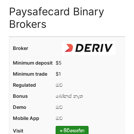
Paysafecard Binary
Brokers
$5
$1
ඔව්
බෝනස් නැත
ඔව්
ඔව්
» පිවිසෙන්න