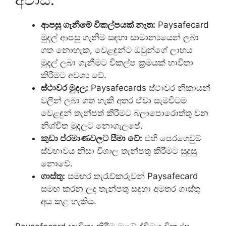
ආපසු ගැනීමේ විකල්පයක් නැත:
Paysafecard
මුදල් ආපසු ගැනීම සඳහා සාමාන්‍යයෙන් ලබා
ගත නොහැක, වෙළඳුන්ට ඔවුන්ගේ ලාභය
මුදල් ලබා ගැනීමට විකල්ප ක්‍රමයක් භාවිතා
කිරීමට අවශ්‍ය වේ.
ස්ථාවර මුදල:
Paysafecards ස්ථාවර නිකායන්
වලින් ලබා ගත හැකි අතර ඒවා සැමවිටම
වෙළඳුන් තැන්පත් කිරීමට බලාපොරොත්තු වන
නිශ්චිත මුදලට නොගැලපේ.
කුඩා ප්රමාණවලට සීමා වේ:
එහි පෙරගෙවුම්
ස්වභාවය නිසා විශාල තැන්පතු කිරීමට සුදුසු
නොවේ.
ගාස්තු:
සමහර තැරැව්කරුවන් Paysafecard
සමඟ කරන ලද තැන්පතු සඳහා අමතර ගාස්තු
අය කළ හැකිය.