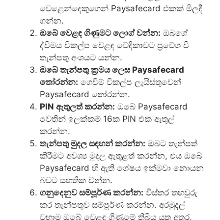
වෙළෙන්දෙකුගෙන් Paysafecard එකක් මිලදී
ගන්න.
ඔබේ වෙළඳ ගිණුමට ලොග් වන්න:
ඔබගේ
ද්විමය විකල්ප වෙළඳ වේදිකාවට ප්‍රවේශ වී
තැන්පතු අංශයට යන්න.
ඔබේ තැන්පතු ක්‍රමය ලෙස Paysafecard
තෝරන්න:
ගෙවීම් විකල්ප ලැයිස්තුවෙන්
Paysafecard තෝරන්න.
PIN ඇතුලත් කරන්න:
ඔබේ Paysafecard
වෙතින් ඉලක්කම් 16ක PIN එක ඇතුල්
කරන්න.
තැන්පතු මුදල සඳහන් කරන්න:
ඔබට තැන්පත්
කිරීමට අවශ්‍ය මුදල ඇතුළත් කරන්න, එය ඔබේ
Paysafecard හි ඇති ශේෂය ඉක්මවා නොයන
බවට සහතික වන්න.
ගනුදෙනුව සම්පූර්ණ කරන්න:
විස්තර තහවුරු
කර තැන්පතුව සම්පූර්ණ කරන්න. අරමුදල්
වහාම ඔබේ වෙළඳ ගිණුමේ තිබිය යුතු අතර,