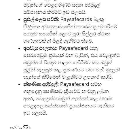
ඔවුන්ගේ වෙළඳ ගිණුම් සඳහා අරමුදල්
සම්පාදනය කිරීමට ඉඩ සලසයි.
පුළුල් ලෙස පවතී:
Paysafecards බැංකු
ගිණුමක අවශ්‍යතාවයකින් තොරව ප්‍රවේශවීමේ
පහසුව සපයමින් ලොව පුරා සිල්ලර ස්ථාන
ගණනාවකින් මිලදී ගැනීමට තිබේ.
අයවැය පාලනය:
Paysafecard යනු
පෙරගෙවුම් ක්‍රමයක් වන බැවින්, එය වෙළඳුන්ට
ඔවුන්ගේ වියදම් පාලනය කිරීමට සහ ඔවුන්
මුලින් සැලසුම් කළ ප්‍රමාණයට වඩා වැඩි මුදලක්
තැන්පත් කිරීමෙන් වැළකීමට උපකාර කරයි.
ක්ෂණික අරමුදල්:
Paysafecard සමඟ
ගනුදෙනු ක්‍ෂණිකව ක්‍රියාවට නංවනු ලබන
අතර, වෙළඳුන්ට ඔවුන් තැන්පත් කළ වහාම
වෙළඳපල තත්ත්වයන් ප්‍රයෝජනයට ගැනීමට
ඉඩ සලසයි.
අවාසි: