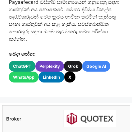
Paysafecard විසින්ම සාමාන්‍යයෙන් ගනුදෙනු සඳහා
ගාස්තුවක් අය නොකෙරේ, සමහර ද්විමය විකල්ප
තැරැව්කරුවන් මෙම ක්‍රමය භාවිතා කරමින් තැන්පතු
සඳහා ගාස්තුවක් අය කළ හැකිය. සවිස්තරාත්මක
තොරතුරු සඳහා ඔබේ තැරැව්කරු සමඟ පරීක්ෂා
කරන්න.
බෙදා ගන්න:
ChatGPT
Perplexity
Grok
Google AI
WhatsApp
LinkedIn
X