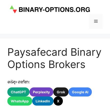
Skip
to
content
Menu
Paysafecard Binary
Options Brokers
බෙදා ගන්න:
ChatGPT
Perplexity
Grok
Google AI
WhatsApp
LinkedIn
X