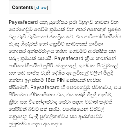
Contents
[
show
]
Paysafecard යනු යුරෝපය පුරා බහුලව භාවිතා වන
පෙරගෙවුම් ගෙවීම් ක්‍රමයක් වන අතර අනෙකුත් ප්‍රදේශ
වල වැඩි වැඩියෙන් ජනප්‍රිය වේ. එය පාරිභෝගිකයින්ට
බැංකු ගිණුමක් හෝ ක්‍රෙඩිට් කාඩ්පතක් භාවිතා
නොකර අන්තර්ජාලය හරහා ගෙවීමට ආරක්ෂිත සහ
සරල ක්‍රමයක් සපයයි. Paysafecard ක්‍රියා කරන්නේ
පාරිභෝගිකයින් සුපිරි වෙළඳසැල්, ඉන්ධන පිරවුම්හල්
සහ කඩ සාප්පු වැනි දේශීය අලෙවිසැල් වලින් මිලදී
ගන්නා ඉලක්කම් 16ක PIN කේතයක් භාවිතා
කිරීමෙනි. Paysafecard හි පෙරගෙවුම් ස්වභාවය, එය
පිරිනමන නිර්නාමිකභාවය, එය සබැඳි මිලදී ගැනීම්,
ක්‍රීඩා සහ විනෝදාස්වාද සේවා සඳහා වඩාත් කැමති
තේරීමක් බවට පත් කරයි, විශේෂයෙන් ඩිජිටල්
ගනුදෙනු වලදී පුද්ගලිකත්වය සහ ආරක්ෂාවට
ප්‍රමුඛත්වය දෙන අය සඳහා.