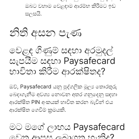
ඔබට වහාම වෙළඳාම ආරම්භ කිරීමට ඉඩ
සලසයි.
නිති අසන පැණ
වෙළඳ ගිණුම් සඳහා අරමුදල්
සැපයීම සඳහා Paysafecard
භාවිතා කිරීම ආරක්ෂිතද?
ඔව්, Paysafecard යනු පුද්ගලික මූල්‍ය තොරතුරු
බෙදාගැනීම අවශ්‍ය නොවන අතර ගනුදෙනු සඳහා
ආරක්ෂිත PIN අංකයක් භාවිත කරන බැවින් එය
ආරක්ෂිත ගෙවීම් ක්‍රමයකි.
මට මගේ ලාභය Paysafecard
වෙත ආපසු ලබාගත හැකිද?