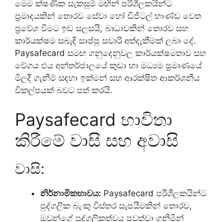
මෙම ක්ෂණික සැකසුම් මඟින් පරිශීලකයින්ට
ප්‍රමාදයකින් තොරව සේවා හෝ ඩිජිටල් භාණ්ඩ වෙත
ප්‍රවේශ වීමට ඉඩ සලසයි, බාධාවකින් තොරව සහ
කාර්යක්ෂම සබැඳි සාප්පු සවාරි අත්දැකීමක් ලබා දේ.
Paysafecard සමඟ ගනුදෙනුවල කාර්යක්ෂමතාව සහ
වේගය එය අන්තර්ජාලයේ කුඩා හා මධ්‍යම ප්‍රමාණයේ
මිලදී ගැනීම් සඳහා ඉක්මන් සහ ආරක්ෂිත ආකර්ශනීය
විකල්පයක් බවට පත් කරයි.
Paysafecard භාවිතා
කිරීමේ වාසි සහ අවාසි
වාසි:
නිර්නාමිකභාවය:
Paysafecard පරිශීලකයින්ට
පුද්ගලික බැංකු විස්තර සැපයීමකින් තොරව,
ඔවුන්ගේ පුද්ගලිකත්වය පවත්වා ගනිමින්