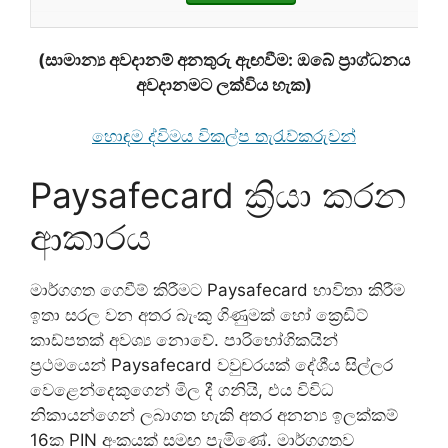
(සාමාන්‍ය අවදානම් අනතුරු ඇඟවීම: ඔබේ ප්‍රාග්ධනය
අවදානමට ලක්විය හැක)
හොඳම ද්විමය විකල්ප තැරැව්කරුවන්
Paysafecard ක්‍රියා කරන
ආකාරය
මාර්ගගත ගෙවීම් කිරීමට Paysafecard භාවිතා කිරීම
ඉතා සරල වන අතර බැංකු ගිණුමක් හෝ ක්‍රෙඩිට්
කාඩ්පතක් අවශ්‍ය නොවේ. පාරිභෝගිකයින්
ප්‍රථමයෙන් Paysafecard වවුචරයක් දේශීය සිල්ලර
වෙළෙන්දෙකුගෙන් මිල දී ගනියි, එය විවිධ
නිකායන්ගෙන් ලබාගත හැකි අතර අනන්‍ය ඉලක්කම්
16ක PIN අංකයක් සමඟ පැමිණේ. මාර්ගගතව