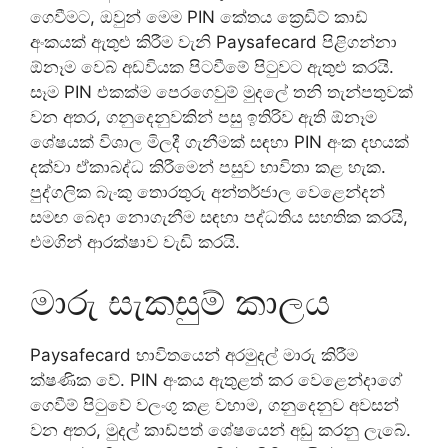
ගෙවීමට, ඔවුන් මෙම PIN කේතය ක්‍රෙඩිට් කාඩ්
අංකයක් ඇතුළු කිරීම වැනි Paysafecard පිළිගන්නා
ඕනෑම වෙබ් අඩවියක පිටවීමේ පිටුවට ඇතුළු කරයි.
සෑම PIN එකක්ම පෙරගෙවුම් මුදලේ තනි තැන්පතුවක්
වන අතර, ගනුදෙනුවකින් පසු ඉතිරිව ඇති ඕනෑම
ශේෂයක් විශාල මිලදී ගැනීමක් සඳහා PIN අංක දහයක්
දක්වා ඒකාබද්ධ කිරීමෙන් පසුව භාවිතා කළ හැක.
පුද්ගලික බැංකු තොරතුරු අන්තර්ජාල වෙළෙන්දන්
සමඟ බෙදා නොගැනීම සඳහා පද්ධතිය සහතික කරයි,
එමගින් ආරක්ෂාව වැඩි කරයි.
මාරු සැකසුම් කාලය
Paysafecard භාවිතයෙන් අරමුදල් මාරු කිරීම
ක්ෂණික වේ. PIN අංකය ඇතුළත් කර වෙළෙන්දාගේ
ගෙවීම් පිටුවේ වලංගු කළ වහාම, ගනුදෙනුව අවසන්
වන අතර, මුදල් කාඩ්පත් ශේෂයෙන් අඩු කරනු ලැබේ.