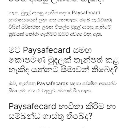
නැත, මුදල් ආපසු ගැනීම සඳහා Paysafecard
සාමාන්‍යයෙන් ලබා ගත නොහැක. ඔබේ තැරැව්කරු
විසින් පිරිනමනු ලබන විකල්ප මුදල් ආපසු ගැනීමේ
ක්‍රමයක් තෝරා ගැනීමට ඔබට අවශ්‍ය වනු ඇත.
මට Paysafecard සමඟ
කොපමණ මුදලක් තැන්පත් කළ
හැකිද යන්නට සීමාවන් තිබේද?
ඔව්, තැන්පතු Paysafecards සඳහා පවතින අගයන්ට
සීමා වේ, එය රට අනුව වෙනස් විය හැක.
Paysafecard භාවිතා කිරීම හා
සම්බන්ධ ගාස්තු තිබේද?