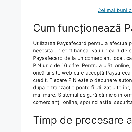
Cei mai buni b
Cum funcționează P
Utilizarea Paysafecard pentru a efectua pl
necesită un cont bancar sau un card de c
Paysafecard de la un comerciant local, car
PIN unic de 16 cifre. Pentru a plăti online
oricărui site web care acceptă Paysafecar
credit. Fiecare PIN este o depunere auton
după o tranzacție poate fi utilizat ulterio
mai mare. Sistemul asigură că nicio infor
comercianții online, sporind astfel securit
Timp de procesare a 