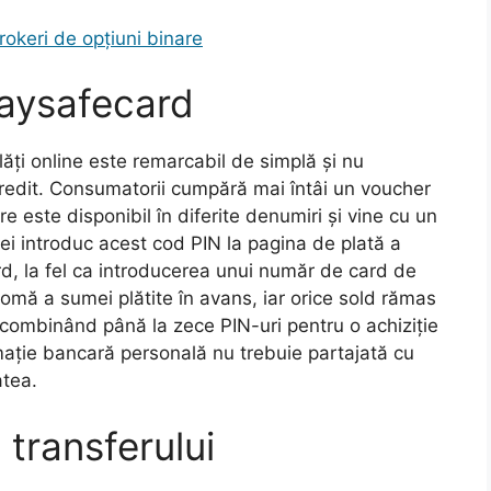
rokeri de opțiuni binare
aysafecard
ăți online este remarcabil de simplă și nu
redit. Consumatorii cumpără mai întâi un voucher
e este disponibil în diferite denumiri și vine cu un
, ei introduc acest cod PIN la pagina de plată a
d, la fel ca introducerea unui număr de card de
omă a sumei plătite în avans, iar orice sold rămas
r, combinând până la zece PIN-uri pentru o achiziție
mație bancară personală nu trebuie partajată cu
atea.
transferului