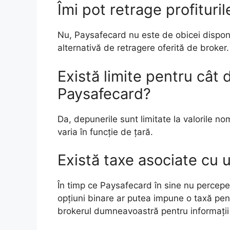
Îmi pot retrage profitur
Nu, Paysafecard nu este de obicei disponi
alternativă de retragere oferită de broker.
Există limite pentru cât
Paysafecard?
Da, depunerile sunt limitate la valorile n
varia în funcție de țară.
Există taxe asociate cu 
În timp ce Paysafecard în sine nu percepe 
opțiuni binare ar putea impune o taxă pen
brokerul dumneavoastră pentru informații 