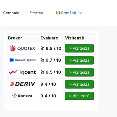
Semnale
Strategii
Română
Broker
Evaluare
Vizitează
🥇 9.8 / 10
»
Vizitează
🥈 9.7 / 10
»
Vizitează
🥉 9.5 / 10
»
Vizitează
9.4 / 10
»
Vizitează
9.4 / 10
»
Vizitează