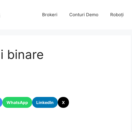
Brokeri
Conturi Demo
Roboți
i binare
WhatsApp
LinkedIn
X