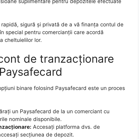
isioane suplimentare pentru depozitele efectuate
rapidă, sigură și privată de a vă finanța contul de
 în special pentru comercianții care acordă
 cheltuielilor lor.
cont de tranzacționare
 Paysafecard
opțiuni binare folosind Paysafecard este un proces
ați un Paysafecard de la un comerciant cu
rile nominale disponibile.
anzacționare:
Accesați platforma dvs. de
 accesați secțiunea de depozit.