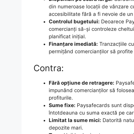
din numeroase locații de vânzare c
accesibilitate fără a fi nevoie de u
Controlul bugetului:
Deoarece Pays
comercianți să-și controleze cheltu
planificat inițial.
Finanțare imediată:
Tranzacțiile c
permițând comercianților să profite 
Contra:
Fără opțiune de retragere:
Paysafec
impunând comercianților să folosea
profiturile.
Sume fixe:
Paysafecards sunt dispon
întotdeauna cu suma exactă pe car
Limitat la sume mici:
Datorită natur
depozite mari.