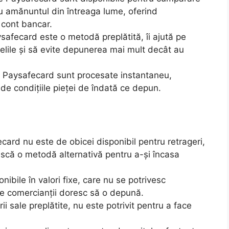
u amănuntul din întreaga lume, oferind
n cont bancar.
afecard este o metodă preplătită, îi ajută pe
ielile și să evite depunerea mai mult decât au
u Paysafecard sunt procesate instantaneu,
de condițiile pieței de îndată ce depun.
ard nu este de obicei disponibil pentru retrageri,
scă o metodă alternativă pentru a-și încasa
ibile în valori fixe, care nu se potrivesc
e comercianții doresc să o depună.
ii sale preplătite, nu este potrivit pentru a face