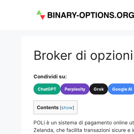
Vai
al
contenuto
Broker di opzioni
Condividi su:
ChatGPT
Perplexity
Grok
Google AI
Contents
[
show
]
POLi è un sistema di pagamento online uti
Zelanda, che facilita transazioni sicure e