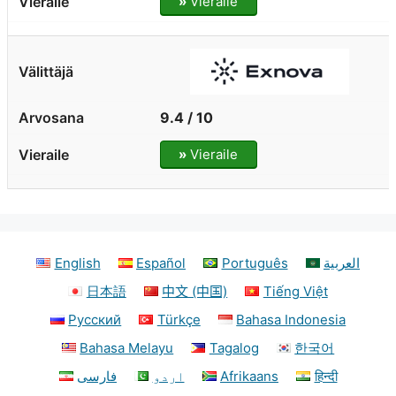
»
Vieraile
9.4 / 10
»
Vieraile
English
Español
Português
العربية
日本語
中文 (中国)
Tiếng Việt
Русский
Türkçe
Bahasa Indonesia
Bahasa Melayu
Tagalog
한국어
فارسی
اردو
Afrikaans
हिन्दी