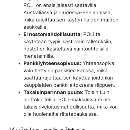
POLi on ensisijaisesti saatavilla
Australiassa ja Uudessa-Seelannissa,
mikä rajoittaa sen käytön näiden maiden
asukkaille.
Ei nostomahdollisuutta:
POLi:ta
käytetään tyypillisesti vain talletuksiin;
nostot on käsiteltävä vaihtoehtoisilla
menetelmillä.
Pankkiyhteensopivuus:
Yhteensopiva
vain tiettyjen pankkien kanssa, mikä
saattaa rajoittaa sen käyttöä joidenkin
kauppiaiden pankkilaitoksesta riippuen.
Takaisinperinnän puute:
Toisin kuin
luottokorteilla, POLi-maksuissa ei ole
takaisinveloitusmahdollisuutta, mikä voi
olla huolenaihe riitatapauksissa.