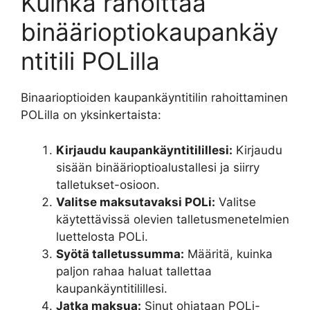
Kuinka rahoittaa
binäärioptiokaupankäy
ntitili POLilla
Binaarioptioiden kaupankäyntitilin rahoittaminen
POLilla on yksinkertaista:
Kirjaudu kaupankäyntitilillesi:
Kirjaudu
sisään binäärioptioalustallesi ja siirry
talletukset-osioon.
Valitse maksutavaksi POLi:
Valitse
käytettävissä olevien talletusmenetelmien
luettelosta POLi.
Syötä talletussumma:
Määritä, kuinka
paljon rahaa haluat tallettaa
kaupankäyntitilillesi.
Jatka maksua:
Sinut ohjataan POLi-