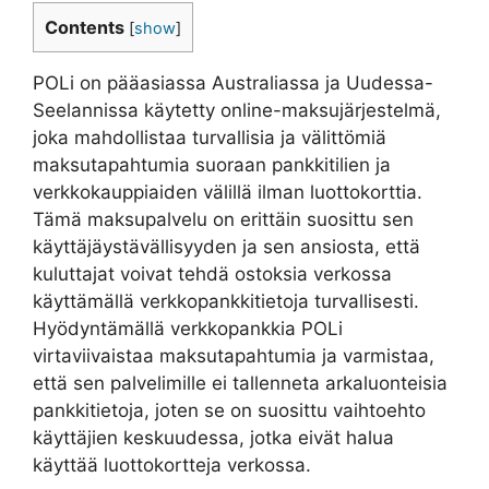
Contents
[
show
]
POLi on pääasiassa Australiassa ja Uudessa-
Seelannissa käytetty online-maksujärjestelmä,
joka mahdollistaa turvallisia ja välittömiä
maksutapahtumia suoraan pankkitilien ja
verkkokauppiaiden välillä ilman luottokorttia.
Tämä maksupalvelu on erittäin suosittu sen
käyttäjäystävällisyyden ja sen ansiosta, että
kuluttajat voivat tehdä ostoksia verkossa
käyttämällä verkkopankkitietoja turvallisesti.
Hyödyntämällä verkkopankkia POLi
virtaviivaistaa maksutapahtumia ja varmistaa,
että sen palvelimille ei tallenneta arkaluonteisia
pankkitietoja, joten se on suosittu vaihtoehto
käyttäjien keskuudessa, jotka eivät halua
käyttää luottokortteja verkossa.