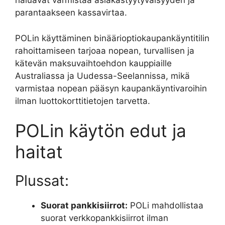
haluavat varmistaa asiakastyytyväisyyden ja
parantaakseen kassavirtaa.
POLin käyttäminen binäärioptiokaupankäyntitilin
rahoittamiseen tarjoaa nopean, turvallisen ja
kätevän maksuvaihtoehdon kauppiaille
Australiassa ja Uudessa-Seelannissa, mikä
varmistaa nopean pääsyn kaupankäyntivaroihin
ilman luottokorttitietojen tarvetta.
POLin käytön edut ja
haitat
Plussat:
Suorat pankkisiirrot:
POLi mahdollistaa
suorat verkkopankkisiirrot ilman