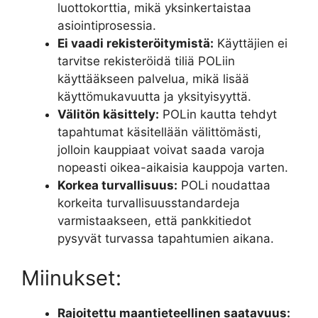
luottokorttia, mikä yksinkertaistaa
asiointiprosessia.
Ei vaadi rekisteröitymistä:
Käyttäjien ei
tarvitse rekisteröidä tiliä POLiin
käyttääkseen palvelua, mikä lisää
käyttömukavuutta ja yksityisyyttä.
Välitön käsittely:
POLin kautta tehdyt
tapahtumat käsitellään välittömästi,
jolloin kauppiaat voivat saada varoja
nopeasti oikea-aikaisia ​​kauppoja varten.
Korkea turvallisuus:
POLi noudattaa
korkeita turvallisuusstandardeja
varmistaakseen, että pankkitiedot
pysyvät turvassa tapahtumien aikana.
Miinukset:
Rajoitettu maantieteellinen saatavuus: