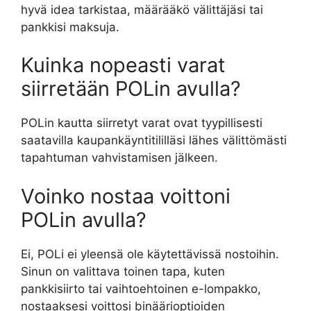
hyvä idea tarkistaa, määrääkö välittäjäsi tai
pankkisi maksuja.
Kuinka nopeasti varat
siirretään POLin avulla?
POLin kautta siirretyt varat ovat tyypillisesti
saatavilla kaupankäyntitililläsi lähes välittömästi
tapahtuman vahvistamisen jälkeen.
Voinko nostaa voittoni
POLin avulla?
Ei, POLi ei yleensä ole käytettävissä nostoihin.
Sinun on valittava toinen tapa, kuten
pankkisiirto tai vaihtoehtoinen e-lompakko,
nostaaksesi voittosi binäärioptioiden