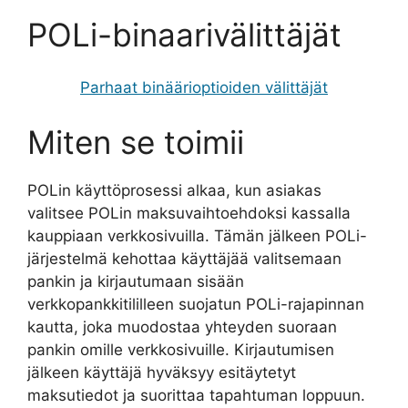
POLi-binaarivälittäjät
Parhaat binäärioptioiden välittäjät
Miten se toimii
POLin käyttöprosessi alkaa, kun asiakas
valitsee POLin maksuvaihtoehdoksi kassalla
kauppiaan verkkosivuilla. Tämän jälkeen POLi-
järjestelmä kehottaa käyttäjää valitsemaan
pankin ja kirjautumaan sisään
verkkopankkitililleen suojatun POLi-rajapinnan
kautta, joka muodostaa yhteyden suoraan
pankin omille verkkosivuille. Kirjautumisen
jälkeen käyttäjä hyväksyy esitäytetyt
maksutiedot ja suorittaa tapahtuman loppuun.