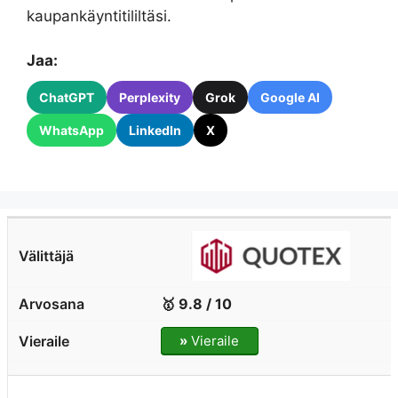
kaupankäyntitililtäsi.
Jaa:
ChatGPT
Perplexity
Grok
Google AI
WhatsApp
LinkedIn
X
🥇 9.8 / 10
»
Vieraile