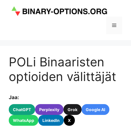
Siirry
sisältöön
Valikko
POLi Binaaristen
optioiden välittäjät
Jaa:
ChatGPT
Perplexity
Grok
Google AI
WhatsApp
LinkedIn
X