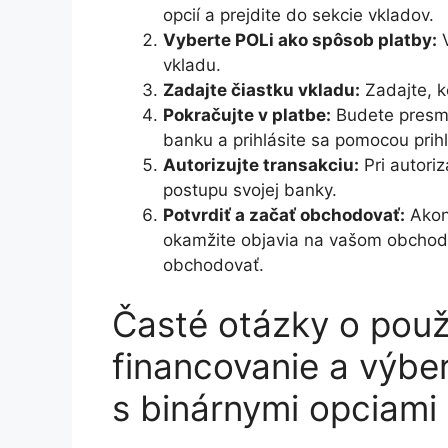
opcií a prejdite do sekcie vkladov.
Vyberte POLi ako spôsob platby:
V
vkladu.
Zadajte čiastku vkladu:
Zadajte, k
Pokračujte v platbe:
Budete presme
banku a prihlásite sa pomocou prih
Autorizujte transakciu:
Pri autoriz
postupu svojej banky.
Potvrdiť a začať obchodovať:
Akoná
okamžite objavia na vašom obchod
obchodovať.
Časté otázky o použ
financovanie a výbe
s binárnymi opciami