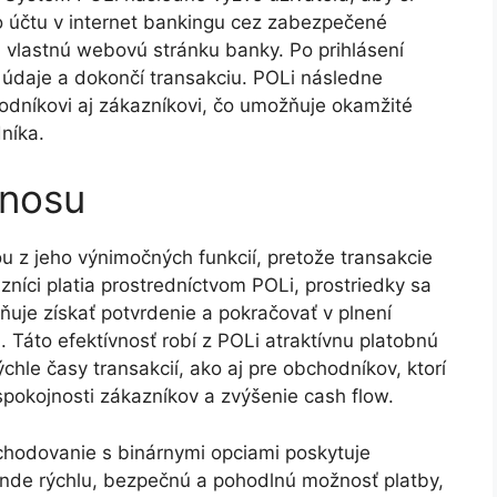
ho účtu v internet bankingu cez zabezpečené
a vlastnú webovú stránku banky. Po prihlásení
 údaje a dokončí transakciu. POLi následne
odníkovi aj zákazníkovi, čo umožňuje okamžité
níka.
enosu
u z jeho výnimočných funkcií, pretože transakcie
íci platia prostredníctvom POLi, prostriedky sa
je získať potvrdenie a pokračovať v plnení
Táto efektívnosť robí z POLi atraktívnu platobnú
ýchle časy transakcií, ako aj pre obchodníkov, ktorí
pokojnosti zákazníkov a zvýšenie cash flow.
chodovanie s binárnymi opciami poskytuje
nde rýchlu, bezpečnú a pohodlnú možnosť platby,