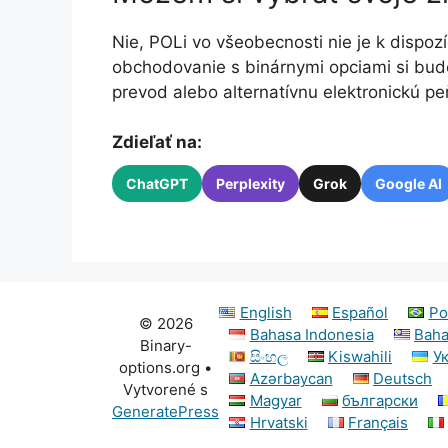
Nie, POLi vo všeobecnosti nie je k dispozí
obchodovanie s binárnymi opciami si bud
prevod alebo alternatívnu elektronickú p
Zdieľať na:
ChatGPT
Perplexity
Grok
Google AI
English
Español
Po
© 2026
Bahasa Indonesia
Baha
Binary-
සිංහල
Kiswahili
У
options.org
•
Azərbaycan
Deutsch
Vytvorené s
Magyar
български
GeneratePress
Hrvatski
Français