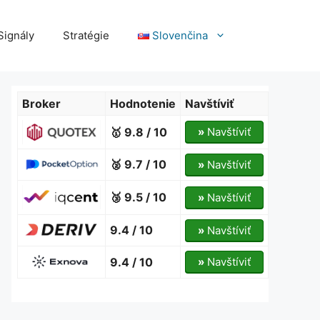
Signály
Stratégie
Slovenčina
Broker
Hodnotenie
Navštíviť
🥇 9.8 / 10
»
Navštíviť
🥈 9.7 / 10
»
Navštíviť
🥉 9.5 / 10
»
Navštíviť
9.4 / 10
»
Navštíviť
9.4 / 10
»
Navštíviť