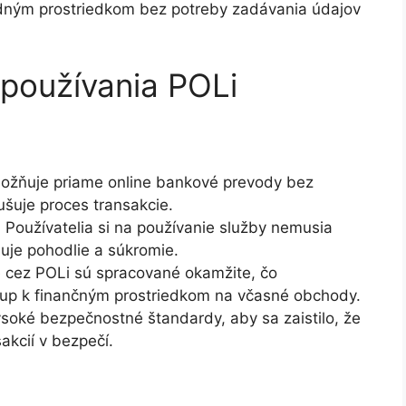
odným prostriedkom bez potreby zadávania údajov
používania POLi
žňuje priame online bankové prevody bez
ušuje proces transakcie.
:
Používatelia si na používanie služby nemusia
šuje pohodlie a súkromie.
 cez POLi sú spracované okamžite, čo
tup k finančným prostriedkom na včasné obchody.
soké bezpečnostné štandardy, aby sa zaistilo, že
kcií v bezpečí.