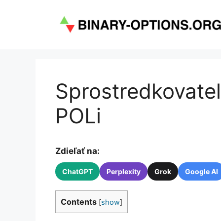
Preskočiť
na
obsah
Sprostredkovatel
POLi
Zdieľať na:
ChatGPT
Perplexity
Grok
Google AI
Contents
[
show
]