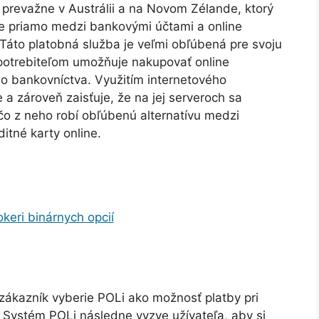
 prevažne v Austrálii a na Novom Zélande, ktorý
e priamo medzi bankovými účtami a online
 Táto platobná služba je veľmi obľúbená pre svoju
 spotrebiteľom umožňuje nakupovať online
 bankovníctva. Využitím internetového
 a zároveň zaisťuje, že na jej serveroch sa
čo z neho robí obľúbenú alternatívu medzi
ditné karty online.
okeri binárnych opcií
 zákazník vyberie POLi ako možnosť platby pri
 Systém POLi následne vyzve užívateľa, aby si