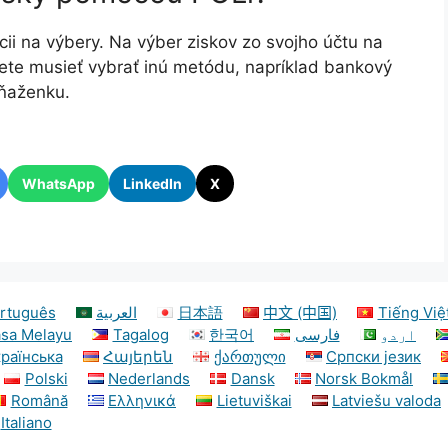
cii na výbery. Na výber ziskov zo svojho účtu na
ete musieť vybrať inú metódu, napríklad bankový
eňaženku.
WhatsApp
LinkedIn
X
rtuguês
العربية
日本語
中文 (中国)
Tiếng Việ
sa Melayu
Tagalog
한국어
فارسی
اردو
країнська
Հայերեն
ქართული
Српски језик
Polski
Nederlands
Dansk
Norsk Bokmål
Română
Ελληνικά
Lietuviškai
Latviešu valoda
Italiano