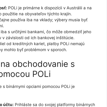
osť:
POLi je primárne k dispozícii v Austrálii a na
oužitie na obyvateľov týchto krajín.
ajne používa iba na vklady; výbery musia byť
i.
iba s určitými bankami, čo môže obmedziť jeho
v závislosti od ich bankovej inštitúcie.
iel od kreditných kariet, platby POLi nemajú
 by mohlo byť problémom v sporoch.
 na obchodovanie s
pomocou POLi
e s binárnymi opciami pomocou POLi je
o účtu:
Prihláste sa do svojej platformy binárnych