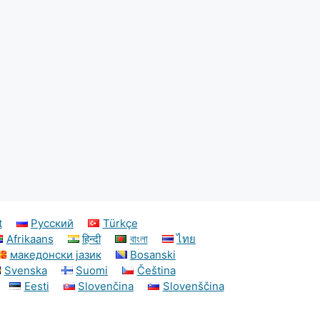
t
Русский
Türkçe
Afrikaans
हिन्दी
বাংলা
ไทย
македонски јазик
Bosanski
Svenska
Suomi
Čeština
Eesti
Slovenčina
Slovenščina