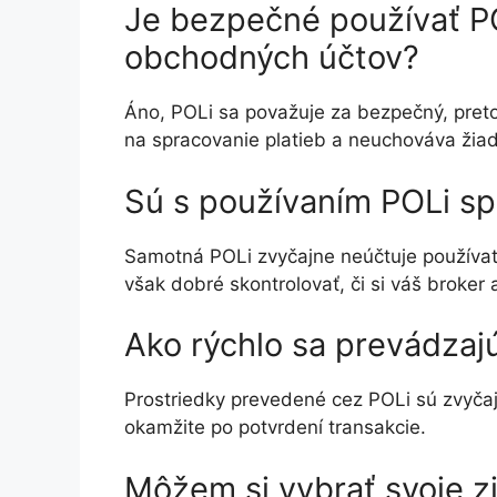
Je bezpečné používať PO
obchodných účtov?
Áno, POLi sa považuje za bezpečný, pre
na spracovanie platieb a neuchováva žiadn
Sú s používaním POLi sp
Samotná POLi zvyčajne neúčtuje používat
však dobré skontrolovať, či si váš broker
Ako rýchlo sa prevádzaj
Prostriedky prevedené cez POLi sú zvyč
okamžite po potvrdení transakcie.
Môžem si vybrať svoje 