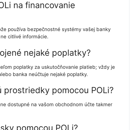
Li na financovanie
tože používa bezpečnostné systémy vašej banky
e citlivé informácie.
ojené nejaké poplatky?
eľom poplatky za uskutočňovanie platieb; vždy je
 alebo banka neúčtuje nejaké poplatky.
ú prostriedky pomocou POLi?
ajne dostupné na vašom obchodnom účte takmer
zisky pomocou POLi?