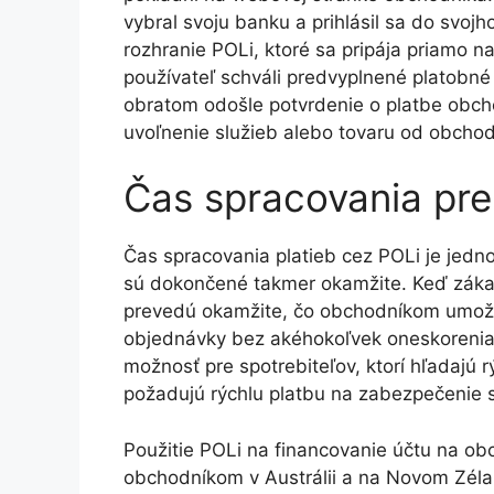
vybral svoju banku a prihlásil sa do svoj
rozhranie POLi, ktoré sa pripája priamo n
používateľ schváli predvyplnené platobné
obratom odošle potvrdenie o platbe obch
uvoľnenie služieb alebo tovaru od obchod
Čas spracovania pr
Čas spracovania platieb cez POLi je jedno
sú dokončené takmer okamžite. Keď zákazn
prevedú okamžite, čo obchodníkom umožňu
objednávky bez akéhokoľvek oneskorenia. 
možnosť pre spotrebiteľov, ktorí hľadajú r
požadujú rýchlu platbu na zabezpečenie s
Použitie POLi na financovanie účtu na ob
obchodníkom v Austrálii a na Novom Zéla