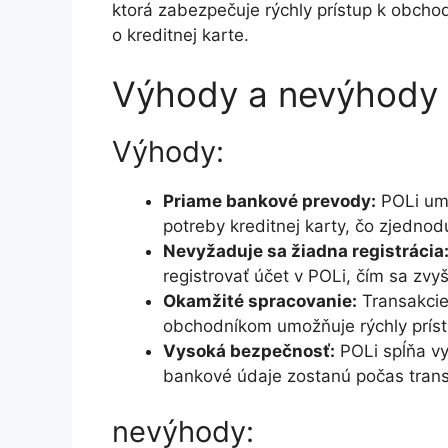
ktorá zabezpečuje rýchly prístup k obch
o kreditnej karte.
Výhody a nevýhody 
Výhody:
Priame bankové prevody:
POLi umo
potreby kreditnej karty, čo zjednod
Nevyžaduje sa žiadna registrácia
registrovať účet v POLi, čím sa zvy
Okamžité spracovanie:
Transakcie
obchodníkom umožňuje rýchly prís
Vysoká bezpečnosť:
POLi spĺňa vy
bankové údaje zostanú počas transa
nevýhody: