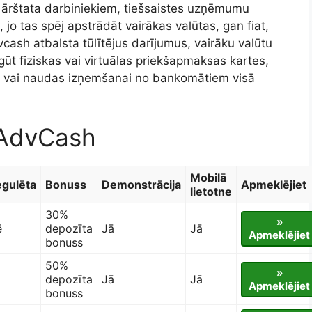
rp ārštata darbiniekiem, tiešsaistes uzņēmumu
jo ​​tas spēj apstrādāt vairākas valūtas, gan fiat,
cash atbalsta tūlītējus darījumus, vairāku valūtu
gūt fiziskas vai virtuālas priekšapmaksas kartes,
ās vai naudas izņemšanai no bankomātiem visā
r AdvCash
Mobilā
gulēta
Bonuss
Demonstrācija
Apmeklējiet
lietotne
30%
»
ē
depozīta
Jā
Jā
Apmeklējiet
bonuss
50%
»
depozīta
Jā
Jā
Apmeklējiet
bonuss