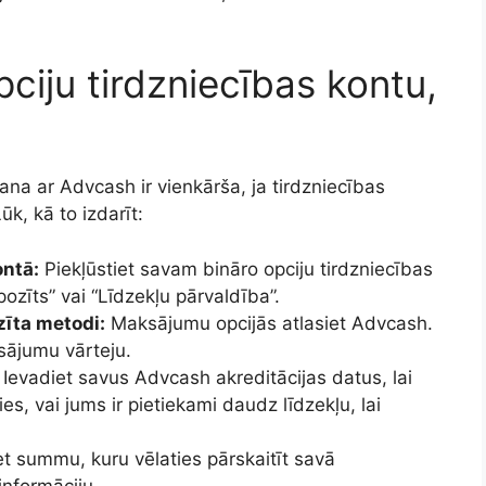
pciju tirdzniecības kontu,
ana ar Advcash ir vienkārša, ja tirdzniecības
k, kā to izdarīt:
ontā:
Piekļūstiet savam bināro opciju tirdzniecības
zīts” vai “Līdzekļu pārvaldība”.
zīta metodi:
Maksājumu opcijās atlasiet Advcash.
sājumu vārteju.
Ievadiet savus Advcash akreditācijas datus, lai
es, vai jums ir pietiekami daudz līdzekļu, lai
t summu, kuru vēlaties pārskaitīt savā
informāciju.