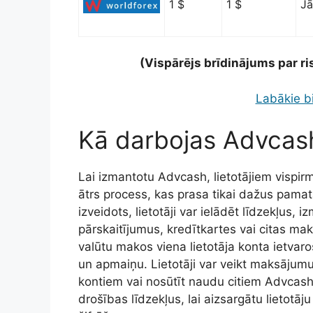
1 $
1 $
Jā
(Vispārējs brīdinājums par ri
Labākie bi
Kā darbojas Advcas
Lai izmantotu Advcash, lietotājiem vispirm
ātrs process, kas prasa tikai dažus pamata
izveidots, lietotāji var ielādēt līdzekļu
pārskaitījumus, kredītkartes vai citas m
valūtu makos viena lietotāja konta ietvaro
un apmaiņu. Lietotāji var veikt maksājum
kontiem vai nosūtīt naudu citiem Advcash 
drošības līdzekļus, lai aizsargātu lietotāju