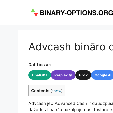
Doties
uz
saturu
Advcash bināro o
Dalīties ar:
ChatGPT
Perplexity
Grok
Google AI
Contents
[
show
]
Advcash jeb Advanced Cash ir daudzpusī
dažādus finanšu pakalpojumus, tostarp 