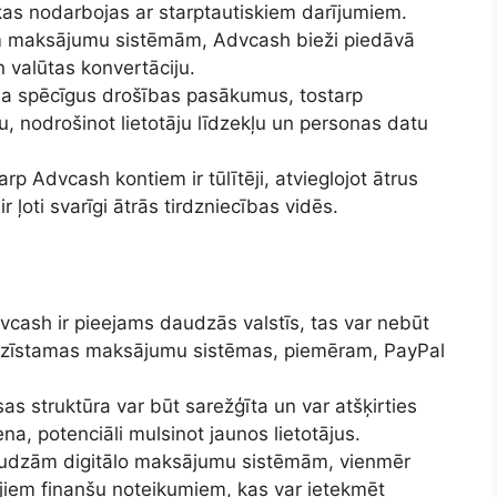
, kas nodarbojas ar starptautiskiem darījumiem.
ām maksājumu sistēmām, Advcash bieži piedāvā
valūtas konvertāciju.
a spēcīgus drošības pasākumus, tostarp
ju, nodrošinot lietotāju līdzekļu un personas datu
rp Advcash kontiem ir tūlītēji, atvieglojot ātrus
 ļoti svarīgi ātrās tirdzniecības vidēs.
cash ir pieejams daudzās valstīs, tas var nebūt
 pazīstamas maksājumu sistēmas, piemēram, PayPal
s struktūra var būt sarežģīta un var atšķirties
na, potenciāli mulsinot jaunos lietotājus.
udzām digitālo maksājumu sistēmām, vienmēr
ajiem finanšu noteikumiem, kas var ietekmēt