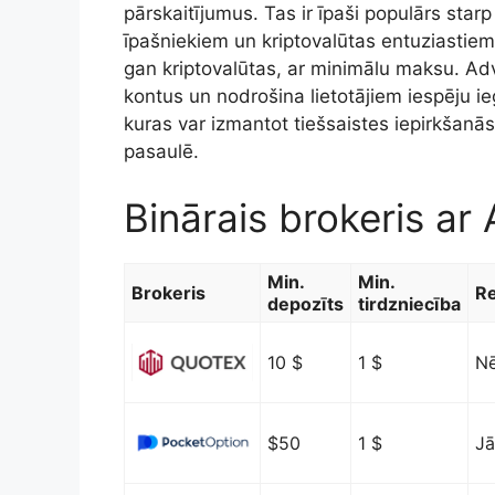
pārskaitījumus. Tas ir īpaši populārs sta
īpašniekiem un kriptovalūtas entuziastiem, 
gan kriptovalūtas, ar minimālu maksu. Adv
kontus un nodrošina lietotājiem iespēju ie
kuras var izmantot tiešsaistes iepirkšan
pasaulē.
Binārais brokeris a
Min.
Min.
Brokeris
Re
depozīts
tirdzniecība
10 $
1 $
N
$50
1 $
Jā