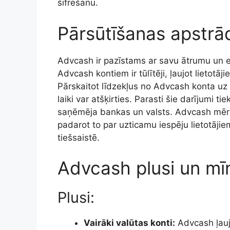
šifrēšanu.
Pārsūtīšanas apstrād
Advcash ir pazīstams ar savu ātrumu un ef
Advcash kontiem ir tūlītēji, ļaujot lieto
Pārskaitot līdzekļus no Advcash konta uz
laiki var atšķirties. Parasti šie darījumi t
saņēmēja bankas un valsts. Advcash mērķi
padarot to par uzticamu iespēju lietotājie
tiešsaistē.
Advcash plusi un mī
Plusi:
Vairāki valūtas konti:
Advcash ļauj