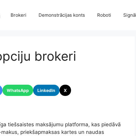
Brokeri
Demonstrācijas konts
Roboti
Signāl
pciju brokeri
WhatsApp
LinkedIn
X
ga tiešsaistes maksājumu platforma, kas piedāvā
e-makus, priekšapmaksas kartes un naudas