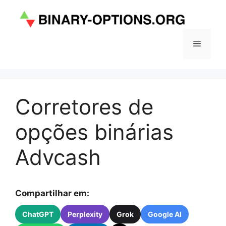
Pular
para
o
conteúdo
Menu
Corretores de
opções binárias
Advcash
Compartilhar em:
ChatGPT
Perplexity
Grok
Google AI