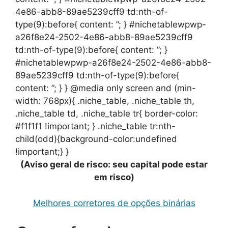
4e86-abb8-89ae5239cff9 td:nth-of-
type(9):before{ content: ”; } #nichetablewpwp-
a26f8e24-2502-4e86-abb8-89ae5239cff9
td:nth-of-type(9):before{ content: ”; }
#nichetablewpwp-a26f8e24-2502-4e86-abb8-
89ae5239cff9 td:nth-of-type(9):before{
content: ”; } } @media only screen and (min-
width: 768px){ .niche_table, .niche_table th,
.niche_table td, .niche_table tr{ border-color:
#f1f1f1 !important; } .niche_table tr:nth-
child(odd){background-color:undefined
!important;} }
(Aviso geral de risco: seu capital pode estar
em risco)
Melhores corretores de opções binárias