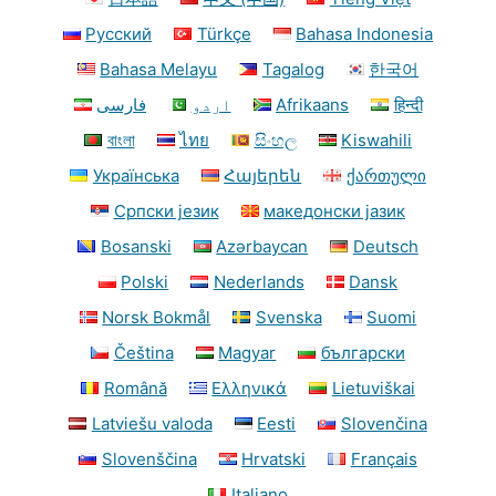
Русский
Türkçe
Bahasa Indonesia
Bahasa Melayu
Tagalog
한국어
فارسی
اردو
Afrikaans
हिन्दी
বাংলা
ไทย
සිංහල
Kiswahili
Українська
Հայերեն
ქართული
Српски језик
македонски јазик
Bosanski
Azərbaycan
Deutsch
Polski
Nederlands
Dansk
Norsk Bokmål
Svenska
Suomi
Čeština
Magyar
български
Română
Ελληνικά
Lietuviškai
Latviešu valoda
Eesti
Slovenčina
Slovenščina
Hrvatski
Français
Italiano