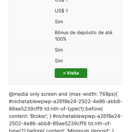
US$ 1
Sim
Bônus de depósito de até
100%
Sim
Sim
» Visita
@media only screen and (max-width: 768px){
#nichetablewpwp-a26f8e24-2502-4e86-abb8-
89ae5239cff9 td:nth-of-type(1):before{
content: ‘Broker’; } #nichetablewpwp-a26f8e24-
2502-4e86-abb8-89ae5239cff9 td:nth-of-
type(2):before{ content: ‘Minimum deposit’; }