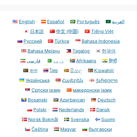
English
Español
Português
العربية
日本語
中文 (中国)
Tiếng Việt
Русский
Türkçe
Bahasa Indonesia
Bahasa Melayu
Tagalog
한국어
فارسی
اردو
Afrikaans
हिन्दी
বাংলা
ไทย
සිංහල
Kiswahili
Українська
Հայերեն
ქართული
Српски језик
македонски јазик
Bosanski
Azərbaycan
Deutsch
Polski
Nederlands
Dansk
Norsk Bokmål
Svenska
Suomi
Čeština
Magyar
български