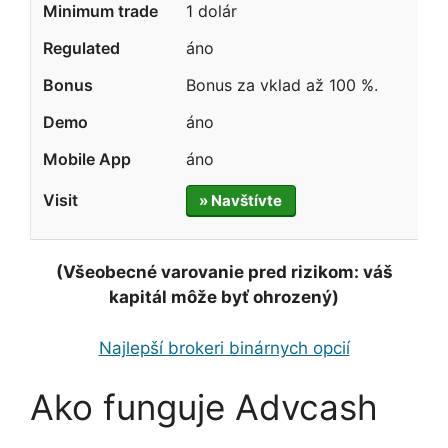
1 dolár
áno
Bonus za vklad až 100 %.
áno
áno
» Navštívte
(Všeobecné varovanie pred rizikom: váš
kapitál môže byť ohrozený)
Najlepší brokeri binárnych opcií
Ako funguje Advcash