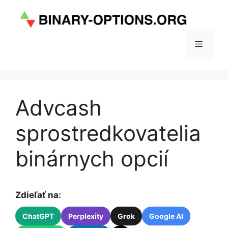
Preskočiť
na
obsah
Menu
Advcash
sprostredkovatelia
binárnych opcií
Zdieľať na:
ChatGPT
Perplexity
Grok
Google AI