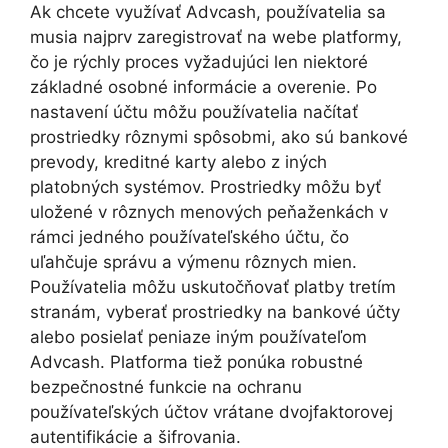
Ak chcete využívať Advcash, používatelia sa
musia najprv zaregistrovať na webe platformy,
čo je rýchly proces vyžadujúci len niektoré
základné osobné informácie a overenie. Po
nastavení účtu môžu používatelia načítať
prostriedky rôznymi spôsobmi, ako sú bankové
prevody, kreditné karty alebo z iných
platobných systémov. Prostriedky môžu byť
uložené v rôznych menových peňaženkách v
rámci jedného používateľského účtu, čo
uľahčuje správu a výmenu rôznych mien.
Používatelia môžu uskutočňovať platby tretím
stranám, vyberať prostriedky na bankové účty
alebo posielať peniaze iným používateľom
Advcash. Platforma tiež ponúka robustné
bezpečnostné funkcie na ochranu
používateľských účtov vrátane dvojfaktorovej
autentifikácie a šifrovania.