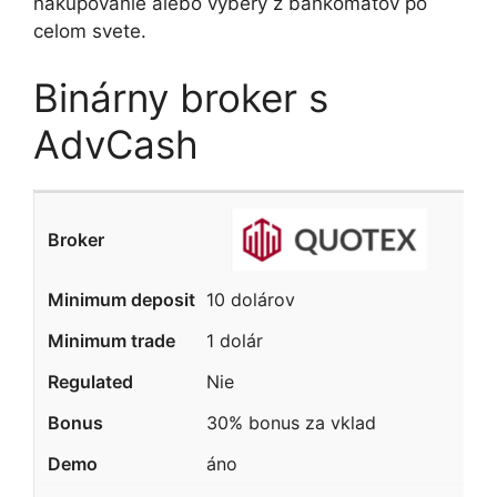
nakupovanie alebo výbery z bankomatov po
celom svete.
Binárny broker s
AdvCash
10 dolárov
1 dolár
Nie
30% bonus za vklad
áno