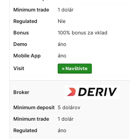
1 dolár
Nie
100% bonus za vklad
áno
áno
» Navštívte
5 dolárov
1 dolár
áno