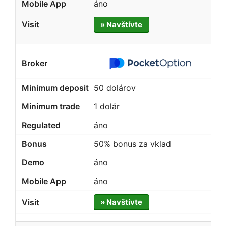
áno
» Navštívte
50 dolárov
1 dolár
áno
50% bonus za vklad
áno
áno
» Navštívte