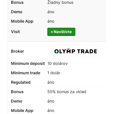
Žiadny bonus
áno
áno
» Navštívte
10 dolárov
1 dolár
áno
50% bonus za vklad
áno
áno