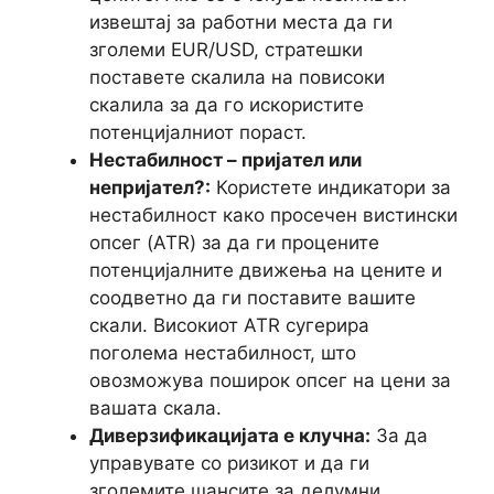
извештај за работни места да ги
зголеми EUR/USD, стратешки
поставете скалила на повисоки
скалила за да го искористите
потенцијалниот пораст.
Нестабилност – пријател или
непријател?:
Користете индикатори за
нестабилност како просечен вистински
опсег (ATR) за да ги процените
потенцијалните движења на цените и
соодветно да ги поставите вашите
скали. Високиот ATR сугерира
поголема нестабилност, што
овозможува поширок опсег на цени за
вашата скала.
Диверзификацијата е клучна:
За да
управувате со ризикот и да ги
зголемите шансите за делумни