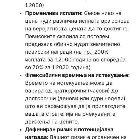
1.2060)
Променливи исплати:
Секое ниво на
цена нуди различна исплата врз основа
на веројатноста цената да го достигне.
Повисоките скалила со поголем
предизвик обично нудат значително
повисоки награди (на пр., 200%
исплата за 1.2060 година во споредба
со 70% за 1.2020 година)
Флексибилни времиња на истекување:
Времето на истекување може да
варира од краткорочни (часови) до
долгорочни (денови или дури недели),
што ви овозможува да ја прилагодите
вашата стратегија на очекуваните
движења на цените.
Дефиниран ризик и потенцијална
награда:
Вашиот ризик е ограничен на