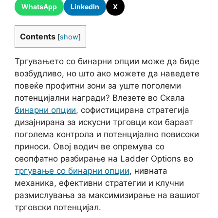
WhatsApp
LinkedIn
X
Contents
[
show
]
Тргувањето со бинарни опции може да биде
возбудливо, но што ако можете да наведете
повеќе профитни зони за уште поголеми
потенцијални награди? Влезете во Скала
бинарни опции
, софистицирана стратегија
дизајнирана за искусни трговци кои бараат
поголема контрола и потенцијално повисоки
приноси. Овој водич ве опремува со
сеопфатно разбирање на Ladder Options во
тргување со бинарни опции
, нивната
механика, ефективни стратегии и клучни
размислувања за максимизирање на вашиот
трговски потенцијал.