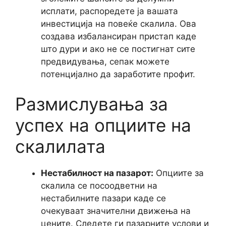
исплати, распоредете ја вашата
инвестиција на повеќе скалила. Ова
создава избалансиран пристап каде
што дури и ако не се постигнат сите
предвидувања, сепак можете
потенцијално да заработите профит.
Размислувања за
успех на опциите на
скалилата
Нестабилност на пазарот:
Опциите за
скалила се посоодветни на
нестабилните пазари каде се
очекуваат значителни движења на
цените. Следете ги пазарните услови и