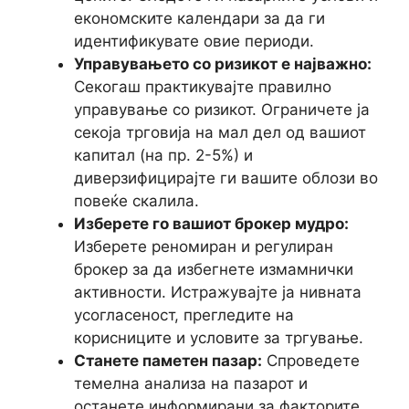
економските календари за да ги
идентификувате овие периоди.
Управувањето со ризикот е најважно:
Секогаш практикувајте правилно
управување со ризикот. Ограничете ја
секоја трговија на мал дел од вашиот
капитал (на пр. 2-5%) и
диверзифицирајте ги вашите облози во
повеќе скалила.
Изберете го вашиот брокер мудро:
Изберете реномиран и регулиран
брокер за да избегнете измамнички
активности. Истражувајте ја нивната
усогласеност, прегледите на
корисниците и условите за тргување.
Станете паметен пазар:
Спроведете
темелна анализа на пазарот и
останете информирани за факторите