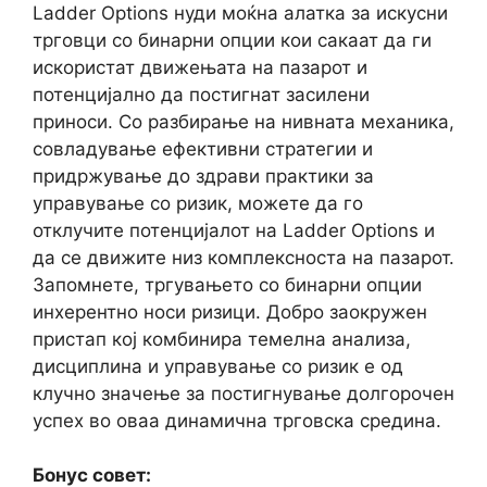
Ladder Options нуди моќна алатка за искусни
трговци со бинарни опции кои сакаат да ги
искористат движењата на пазарот и
потенцијално да постигнат засилени
приноси. Со разбирање на нивната механика,
совладување ефективни стратегии и
придржување до здрави практики за
управување со ризик, можете да го
отклучите потенцијалот на Ladder Options и
да се движите низ комплексноста на пазарот.
Запомнете, тргувањето со бинарни опции
инхерентно носи ризици. Добро заокружен
пристап кој комбинира темелна анализа,
дисциплина и управување со ризик е од
клучно значење за постигнување долгорочен
успех во оваа динамична трговска средина.
Бонус совет: