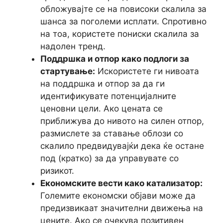
обложувајте се на повисоки скалила за
шанса за поголеми исплати. Спротивно
на тоа, користете пониски скалила за
надолен тренд.
Поддршка и отпор како подлоги за
стартување:
Искористете ги нивоата
на поддршка и отпор за да ги
идентификувате потенцијалните
ценовни цели. Ако цената се
приближува до нивото на силен отпор,
размислете за ставање облози со
скалило предвидувајќи дека ќе остане
под (кратко) за да управувате со
ризикот.
Економските вести како катализатор:
Големите економски објави може да
предизвикаат значителни движења на
цените. Ако се очекува позитивен