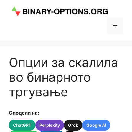
Skip
to
content
Menu
Опции за скалила
во бинарното
тргување
Сподели на:
ChatGPT
Perplexity
Grok
Google AI