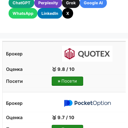
ChatGPT
Perplexity
Grok
Google AI
WhatsApp
LinkedIn
X
🥇 9.8 / 10
»
Посети
🥈 9.7 / 10