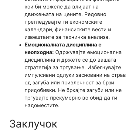
кои би можеле да влијаат на
движењата на цените. Редовно
прегледувајте ги економските
календари, финансиските вести и
извештаите за техничка анализа.
Емоционалната дисциплина е
неопходна:
Одржувајте емоционална
дисциплина и држете се до вашата
стратегија за тргување. Избегнувајте
импулсивни одлуки засновани на страв
од загуба или привлечност за брзи
придобивки. Не бркајте загуби или не
тргувајте прекумерно во обид да ги
надоместите.
Заклучок