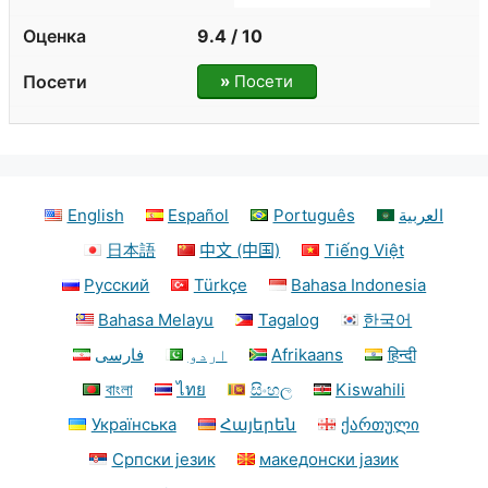
9.4 / 10
»
Посети
English
Español
Português
العربية
日本語
中文 (中国)
Tiếng Việt
Русский
Türkçe
Bahasa Indonesia
Bahasa Melayu
Tagalog
한국어
فارسی
اردو
Afrikaans
हिन्दी
বাংলা
ไทย
සිංහල
Kiswahili
Українська
Հայերեն
ქართული
Српски језик
македонски јазик