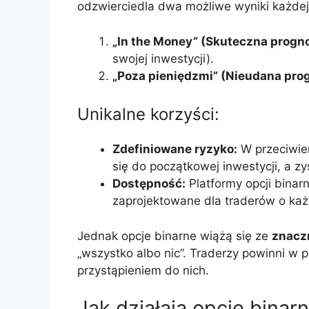
odzwierciedla dwa możliwe wyniki każdej 
„In the Money” (Skuteczna progn
swojej inwestycji).
„Poza pieniędzmi” (Nieudana pro
Unikalne korzyści:
Zdefiniowane ryzyko:
W przeciwień
się do początkowej inwestycji, a zy
Dostępność:
Platformy opcji binar
zaprojektowane dla traderów o ka
Jednak opcje binarne wiążą się ze
znacz
„wszystko albo nic”. Traderzy powinni w 
przystąpieniem do nich.
Jak działają opcje binar