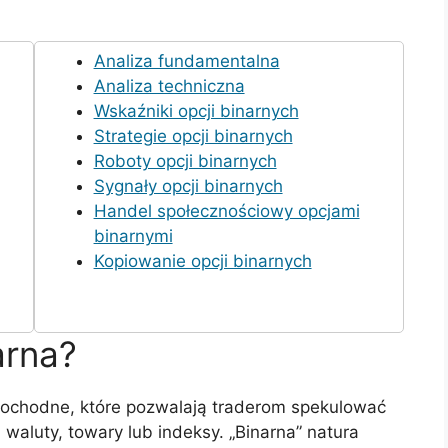
Analiza fundamentalna
Analiza techniczna
Wskaźniki opcji binarnych
Strategie opcji binarnych
Roboty opcji binarnych
Sygnały opcji binarnych
Handel społecznościowy opcjami
binarnymi
Kopiowanie opcji binarnych
arna?
pochodne, które pozwalają traderom spekulować
 waluty, towary lub indeksy. „Binarna” natura