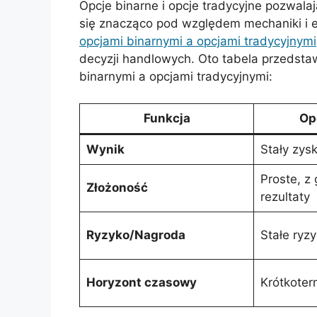
Opcje binarne i opcje tradycyjne pozwala
się znacząco pod względem mechaniki i e
opcjami binarnymi a opcjami tradycyjnymi
decyzji handlowych. Oto tabela przedsta
binarnymi a opcjami tradycyjnymi:
Funkcja
Op
Wynik
Stały zysk
Proste, z
Złożoność
rezultaty
Ryzyko/Nagroda
Stałe ryz
Horyzont czasowy
Krótkoter