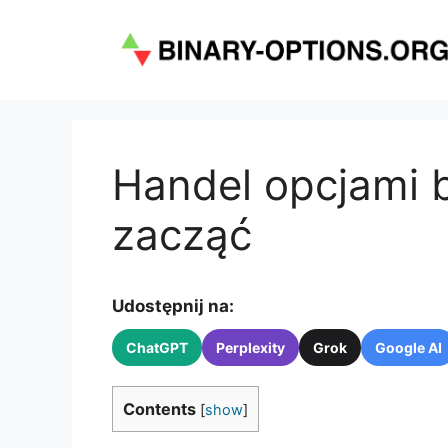
Przejdź
do
treści
Handel opcjami b
zacząć
Udostępnij na:
ChatGPT
Perplexity
Grok
Google AI
Contents
[
show
]