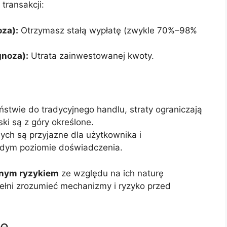
transakcji:
oza):
Otrzymasz stałą wypłatę (zwykle 70%–98%
gnoza):
Utrata zainwestowanej kwoty.
stwie do tradycyjnego handlu, straty ograniczają
ski są z góry określone.
nych są przyjazne dla użytkownika i
żdym poziomie doświadczenia.
nym ryzykiem
ze względu na ich naturę
pełni zrozumieć mechanizmy i ryzyko przed
ne