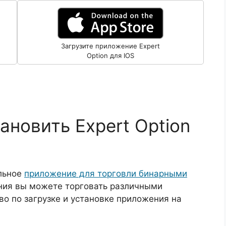
Загрузите приложение Expert
Option для IOS
тановить Expert Option
ильное
приложение для торговли бинарными
ния вы можете торговать различными
о по загрузке и установке приложения на