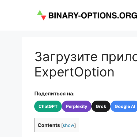
Перейти
к
содержимому
Загрузите прил
ExpertOption
Поделиться на:
ChatGPT
Perplexity
Grok
Google AI
Contents
[
show
]