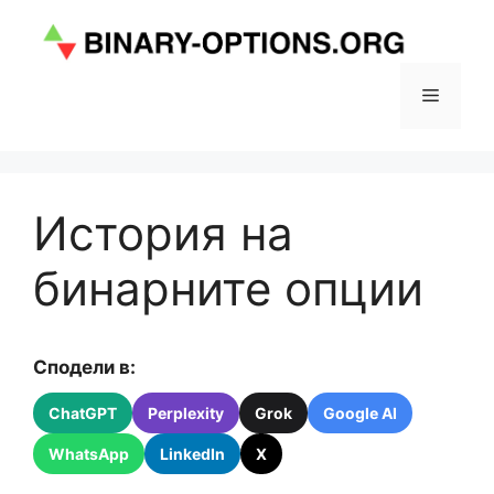
Към
съдържанието
Меню
История на
бинарните опции
Сподели в:
ChatGPT
Perplexity
Grok
Google AI
WhatsApp
LinkedIn
X