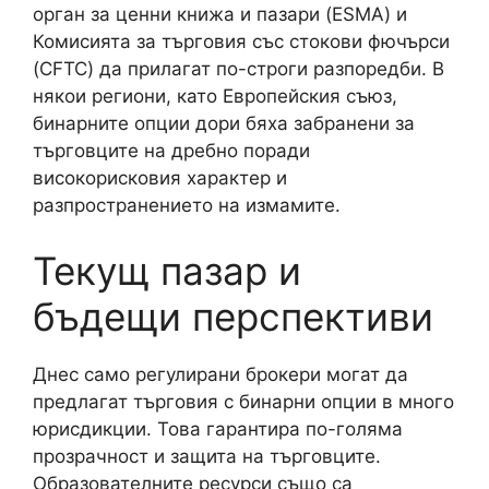
орган за ценни книжа и пазари (ESMA) и
Комисията за търговия със стокови фючърси
(CFTC) да прилагат по-строги разпоредби. В
някои региони, като Европейския съюз,
бинарните опции дори бяха забранени за
търговците на дребно поради
високорисковия характер и
разпространението на измамите.
Текущ пазар и
бъдещи перспективи
Днес само регулирани брокери могат да
предлагат търговия с бинарни опции в много
юрисдикции. Това гарантира по-голяма
прозрачност и защита на търговците.
Образователните ресурси също са