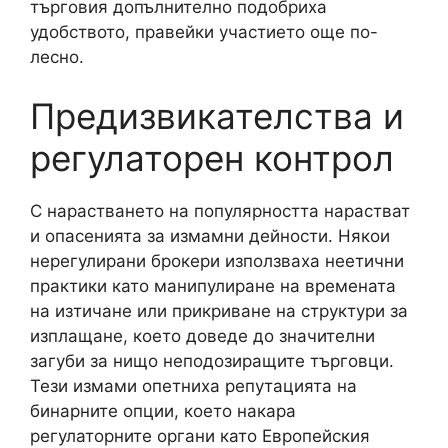
търговия допълнително подобриха
удобството, правейки участието още по-
лесно.
Предизвикателства и
регулаторен контрол
С нарастването на популярността нарастват
и опасенията за измамни дейности. Някои
нерегулирани брокери използваха неетични
практики като манипулиране на времената
на изтичане или прикриване на структури за
изплащане, което доведе до значителни
загуби за нищо неподозиращите търговци.
Тези измами опетниха репутацията на
бинарните опции, което накара
регулаторните органи като Европейския