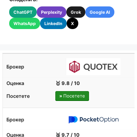
ChatGPT
Perplexity
Grok
Google AI
WhatsApp
LinkedIn
X
🥇 9.8 / 10
»
Посетете
🥈 9.7 / 10