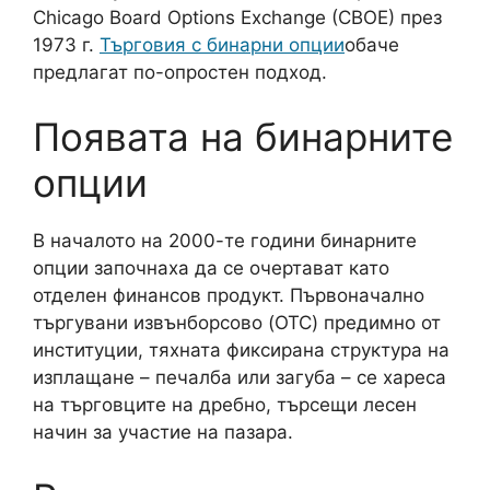
Chicago Board Options Exchange (CBOE) през
1973 г.
Търговия с бинарни опции
обаче
предлагат по-опростен подход.
Появата на бинарните
опции
В началото на 2000-те години бинарните
опции започнаха да се очертават като
отделен финансов продукт. Първоначално
търгувани извънборсово (OTC) предимно от
институции, тяхната фиксирана структура на
изплащане – печалба или загуба – се хареса
на търговците на дребно, търсещи лесен
начин за участие на пазара.