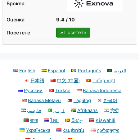
9.4 / 10
»
Посетете
English
Español
Português
العربية
日本語
中文 (中国)
Tiếng Việt
Русский
Türkçe
Bahasa Indonesia
Bahasa Melayu
Tagalog
한국어
فارسی
اردو
Afrikaans
हिन्दी
বাংলা
ไทย
සිංහල
Kiswahili
Українська
Հայերեն
ქართული