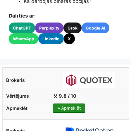
Kā darbojas binārās opcijas?
Dalīties ar:
ChatGPT
Perplexity
Grok
Google AI
WhatsApp
LinkedIn
X
🥇 9.8 / 10
»
Apmeklēt