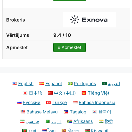
9.4 / 10
»
Apmeklēt
English
Español
Português
العربية
日本語
中文 (中国)
Tiếng Việt
Русский
Türkçe
Bahasa Indonesia
Bahasa Melayu
Tagalog
한국어
فارسی
اردو
Afrikaans
हिन्दी
বাংলা
ไทย
සිංහල
Kiswahili