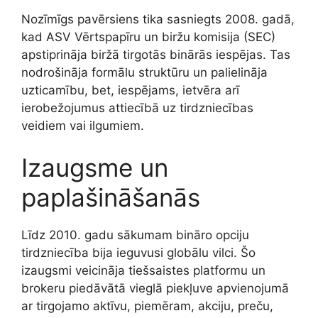
Nozīmīgs pavērsiens tika sasniegts 2008. gadā,
kad ASV Vērtspapīru un biržu komisija (SEC)
apstiprināja biržā tirgotās binārās iespējas. Tas
nodrošināja formālu struktūru un palielināja
uzticamību, bet, iespējams, ietvēra arī
ierobežojumus attiecībā uz tirdzniecības
veidiem vai ilgumiem.
Izaugsme un
paplašināšanās
Līdz 2010. gadu sākumam bināro opciju
tirdzniecība bija ieguvusi globālu vilci. Šo
izaugsmi veicināja tiešsaistes platformu un
brokeru piedāvātā vieglā piekļuve apvienojumā
ar tirgojamo aktīvu, piemēram, akciju, preču,