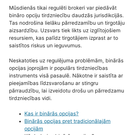
Mūsdienās tikai regulēti brokeri var piedāvāt
bināro opciju tirdzniecību daudzās jurisdikcijās.
Tas nodrošina lielāku pārredzamību un tirgotāju
aizsardzību. Uzsvars tiek likts uz izglītojošiem
resursiem, kas palīdz tirgotājiem izprast ar to
saistītos riskus un ieguvumus.
Neskatoties uz regulējuma problēmām, binārās
opcijas joprojām ir populārs tirdzniecības
instruments visā pasaulē. Nākotne ir saistīta ar
pieejamības līdzsvarošanu ar stingru
pārraudzību, lai izveidotu drošu un pārredzamu
tirdzniecības vidi.
Kas ir binārās opcijas?
Binārās opcijas pret tradicionālajām
opcijām