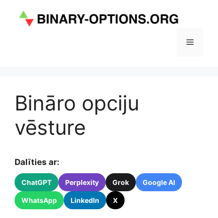
Doties
uz
saturu
Izvēlne
Bināro opciju
vēsture
Dalīties ar:
ChatGPT
Perplexity
Grok
Google AI
WhatsApp
LinkedIn
X