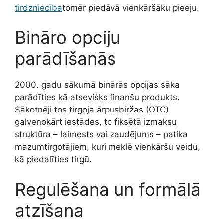
tirdzniecība
tomēr piedāvā vienkāršāku pieeju.
Bināro opciju
parādīšanās
2000. gadu sākumā binārās opcijas sāka
parādīties kā atsevišķs finanšu produkts.
Sākotnēji tos tirgoja ārpusbiržas (OTC)
galvenokārt iestādes, to fiksētā izmaksu
struktūra – laimests vai zaudējums – patika
mazumtirgotājiem, kuri meklē vienkāršu veidu,
kā piedalīties tirgū.
Regulēšana un formālā
atzīšana