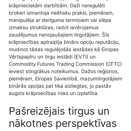
krāpnieciskām darbībām. Daži neregulēti
brokeri izmantoja neētisku praksi, piemēram,
manipulēja ar derīguma termiņiem vai slēpa
izmaksu struktūras, radot ievērojamus
zaudējumus nenojaušajiem tirgotājiem. Šīs
krāpniecības aptraipīja bināro opciju reputāciju,
mudinot tādas regulējošās iestādes kā Eiropas
Vērtspapīru un tirgu iestādi (EVTI) un
Commodity Futures Trading Commission (CFTC)
ieviest stingrākus noteikumus. Dažos reģionos,
piemēram, Eiropas Savienībā, mazumtirgotājiem
binārās opcijas pat tika aizliegtas, jo pastāv
augsts krāpniecības risks un izplatība.
Pašreizējais tirgus un
nākotnes perspektīvas