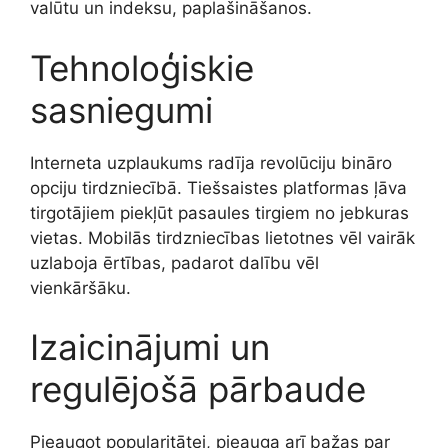
valūtu un indeksu, paplašināšanos.
Tehnoloģiskie
sasniegumi
Interneta uzplaukums radīja revolūciju bināro
opciju tirdzniecībā. Tiešsaistes platformas ļāva
tirgotājiem piekļūt pasaules tirgiem no jebkuras
vietas. Mobilās tirdzniecības lietotnes vēl vairāk
uzlaboja ērtības, padarot dalību vēl
vienkāršāku.
Izaicinājumi un
regulējošā pārbaude
Pieaugot popularitātei, pieauga arī bažas par