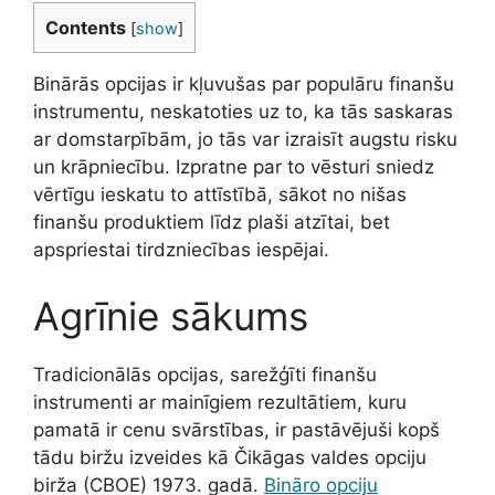
Contents
[
show
]
Binārās opcijas ir kļuvušas par populāru finanšu
instrumentu, neskatoties uz to, ka tās saskaras
ar domstarpībām, jo ​​tās var izraisīt augstu risku
un krāpniecību. Izpratne par to vēsturi sniedz
vērtīgu ieskatu to attīstībā, sākot no nišas
finanšu produktiem līdz plaši atzītai, bet
apspriestai tirdzniecības iespējai.
Agrīnie sākums
Tradicionālās opcijas, sarežģīti finanšu
instrumenti ar mainīgiem rezultātiem, kuru
pamatā ir cenu svārstības, ir pastāvējuši kopš
tādu biržu izveides kā Čikāgas valdes opciju
birža (CBOE) 1973. gadā.
Bināro opciju