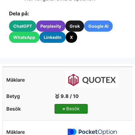
Dela på:
ChatGPT
Perplexity
Grok
Google AI
WhatsApp
LinkedIn
X
🥇 9.8 / 10
»
Besök