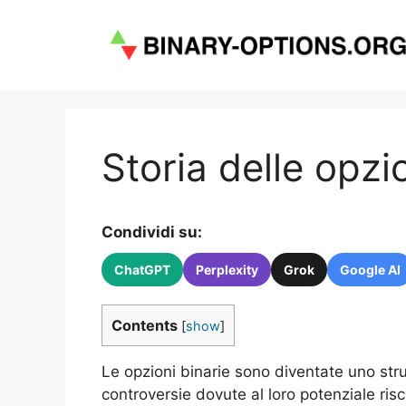
Vai
al
contenuto
Storia delle opzi
Condividi su:
ChatGPT
Perplexity
Grok
Google AI
Contents
[
show
]
Le opzioni binarie sono diventate uno str
controversie dovute al loro potenziale ris