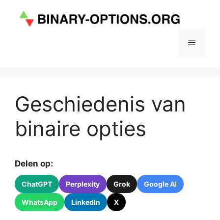
Ga
naar
de
inhoud
Menu
Geschiedenis van
binaire opties
Delen op:
ChatGPT
Perplexity
Grok
Google AI
WhatsApp
LinkedIn
X