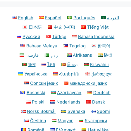
English
Español
Português
العربية
日本語
中文 (中国)
Tiếng Việt
Русский
Türkçe
Bahasa Indonesia
Bahasa Melayu
Tagalog
한국어
فارسی
اردو
Afrikaans
हिन्दी
বাংলা
ไทย
සිංහල
Kiswahili
Українська
Հայերեն
ქართული
Српски језик
македонски јазик
Bosanski
Azərbaycan
Deutsch
Polski
Nederlands
Dansk
Norsk Bokmål
Svenska
Suomi
Čeština
Magyar
български
Română
Ελληνικά
Lietuviškai